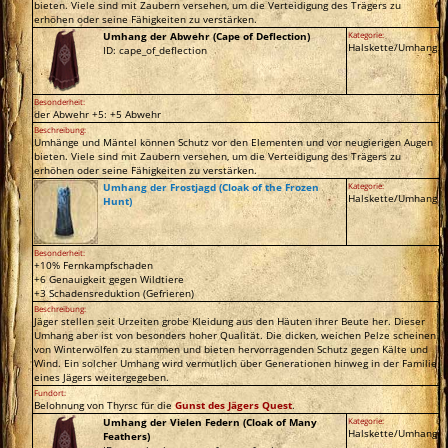
bieten. Viele sind mit Zaubern versehen, um die Verteidigung des Trägers zu
erhöhen oder seine Fähigkeiten zu verstärken.
Umhang der Abwehr (Cape of Deflection)
Kategorie:
Halskette/Umhang
ID: cape_of_deflection
Besonderheit:
der Abwehr +5: +5 Abwehr
Beschreibung:
Umhänge und Mäntel können Schutz vor den Elementen und vor neugierigen Augen
bieten. Viele sind mit Zaubern versehen, um die Verteidigung des Trägers zu
erhöhen oder seine Fähigkeiten zu verstärken.
Umhang der Frostjagd (Cloak of the Frozen
Kategorie:
Halskette/Umhang
Hunt)
Besonderheit:
+10% Fernkampfschaden
+6 Genauigkeit gegen Wildtiere
+3 Schadensreduktion (Gefrieren)
Beschreibung:
Jäger stellen seit Urzeiten grobe Kleidung aus den Häuten ihrer Beute her. Dieser
Umhang aber ist von besonders hoher Qualität. Die dicken, weichen Pelze scheinen
von Winterwölfen zu stammen und bieten hervorragenden Schutz gegen Kälte und
Wind. Ein solcher Umhang wird vermutlich über Generationen hinweg in der Familie
eines Jägers weitergegeben.
Fundort:
Belohnung von Thyrsc für die
Gunst des Jägers Quest
.
Umhang der Vielen Federn (Cloak of Many
Kategorie:
Halskette/Umhang
Feathers)