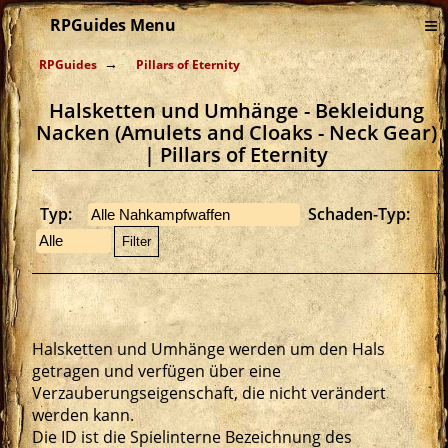
≡
RPGuides Menu
RPGuides
Pillars of Eternity
Halsketten und Umhänge - Bekleidung
Nacken (Amulets and Cloaks - Neck Gear)
| Pillars of Eternity
Typ
Schaden-Typ
Filter
Halsketten und Umhänge werden um den Hals
getragen und verfügen über eine
Verzauberungseigenschaft, die nicht verändert
werden kann.
Die ID ist die Spielinterne Bezeichnung des