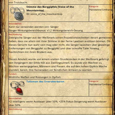
von Trutzbucht.
Stimme des Berggipfels (Voice of the
Kategorie:
Halskette/Umhang
Mountaintop)
ID: voice_of_the_mountaintop
Besonderheit:
Kann nur verwendet werden von: Sänger
Sänger-Wirkungsbereichbonus: x1,2 Wirkungsbereich-Gesang
Beschreibung:
Zwergische Sänger aus der Weißmark sollen Projektionstechniken derart gemeistert
haben, dass sie allein mit ihrer Stimme in der Ferne Lawinen auslösen können. Ob
dieses Gerücht nun wahr sein mag oder nicht, die Sänger tauschen über gewaltige
Entfernungen von Berggipfel zu Berggipfel und über schroffe Täler hinweg
Nachrichten mit ihren Brüdern aus.
Dieses Amulett wurde von einem uralten Druidenorden in der Weißmark gefertigt,
den Vorgängern der Ethik Nôl aus Zwillingsulmen. Es wurde von Wächter zu
Wächter weitergegeben, Männern und Frauen, die auf den hohen Gipfeln Wache
standen, bereit, ihre Kameraden vor feindlichen Armeen zu warnen.
Fundort:
Winfriths Waffen und Rüstungen in Dyrfurt.
Talisman des Uneroberbaren
Kategorie:
Halskette/Umhang
Besonderheit:
+2 Intelligenz wenn Ausdauer über 50%, +25% Fokus-Steigerung wenn Ausdauer
über 50%
Beschreibung:
-