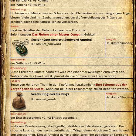
der Reflexe +5: +5 Reflexe
des Willens +5: +5 Wille
Beschreibung:
Umhänge und Mäntel können Schutz vor den Elementen und vor neugierigen Augen
bieten. Viele sind mit Zaubern versehen, um die Verteidigung des Trägers zu
erhöhen oder seine Fähigkeiten zu verstärken.
Fundort:
Liegt im Behälter der Geheimkammer von Cilant Lis.
Belohnung der
Das Flehen einer Mutter Quest
in Goldtal.
Seelenhüteramulett (Soulward Amulet)
Kategorie:
Halskette/Umhang
ID: amulet_soulward
Besonderheit:
des Willens +5: +5 Wille
Beschreibung:
Dieses brillante Blutsteinamulett wird von einer merkwürdigen Aura umgeben.
Während du das Juwel hältst, glaubst du, die Stimme einer Frau zu hören.
Fundort:
Beute von Helig von Thein in den Kupferweg Katakomben (
Eine Stimme aus der
Vergangenheit Quest
). Kann nur bei einer Lösungsmöglichkeit behalten werden.
Serels Ring (Serels Ring)
Kategorie:
Halskette/Umhang
ID: amulet_serels
Besonderheit:
der Entschlossenheit +2: +2 Entschlossenheit
Beschreibung:
In diesen Mondsteinring ist ein großer, strahlender Edelstein eingelassen. Das
silberne Leuchten des Juwels verleiht dem Träger einen Hauch von Charisma und
Entschlossenheit. Dieses Amulett gehörte einst Serel, der gefragtesten Kurtisane