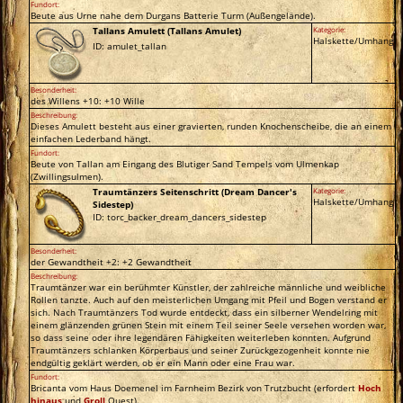
Fundort:
Beute aus Urne nahe dem Durgans Batterie Turm (Außengelände).
Tallans Amulett (Tallans Amulet)
Kategorie:
Halskette/Umhang
ID: amulet_tallan
Besonderheit:
des Willens +10: +10 Wille
Beschreibung:
Dieses Amulett besteht aus einer gravierten, runden Knochenscheibe, die an einem
einfachen Lederband hängt.
Fundort:
Beute von Tallan am Eingang des Blutiger Sand Tempels vom Ulmenkap
(Zwillingsulmen).
Traumtänzers Seitenschritt (Dream Dancer's
Kategorie:
Halskette/Umhang
Sidestep)
ID: torc_backer_dream_dancers_sidestep
Besonderheit:
der Gewandtheit +2: +2 Gewandtheit
Beschreibung:
Traumtänzer war ein berühmter Künstler, der zahlreiche männliche und weibliche
Rollen tanzte. Auch auf den meisterlichen Umgang mit Pfeil und Bogen verstand er
sich. Nach Traumtänzers Tod wurde entdeckt, dass ein silberner Wendelring mit
einem glänzenden grünen Stein mit einem Teil seiner Seele versehen worden war,
so dass seine oder ihre legendären Fähigkeiten weiterleben konnten. Aufgrund
Traumtänzers schlanken Körperbaus und seiner Zurückgezogenheit konnte nie
endgültig geklärt werden, ob er ein Mann oder eine Frau war.
Fundort:
Bricanta vom Haus Doemenel im Farnheim Bezirk von Trutzbucht (erfordert
Hoch
hinaus
und
Groll
Quest).