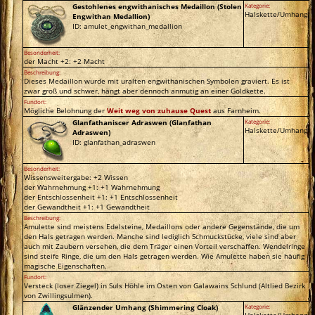
Gestohlenes engwithanisches Medaillon (Stolen
Kategorie:
Halskette/Umhang
Engwithan Medallion)
ID: amulet_engwithan_medallion
Besonderheit:
der Macht +2: +2 Macht
Beschreibung:
Dieses Medaillon wurde mit uralten engwithanischen Symbolen graviert. Es ist
zwar groß und schwer, hängt aber dennoch anmutig an einer Goldkette.
Fundort:
Mögliche Belohnung der
Weit weg von zuhause Quest
aus Farnheim.
Glanfathaniscer Adraswen (Glanfathan
Kategorie:
Halskette/Umhang
Adraswen)
ID: glanfathan_adraswen
Besonderheit:
Wissensweitergabe: +2 Wissen
der Wahrnehmung +1: +1 Wahrnehmung
der Entschlossenheit +1: +1 Entschlossenheit
der Gewandtheit +1: +1 Gewandtheit
Beschreibung:
Amulette sind meistens Edelsteine, Medaillons oder andere Gegenstände, die um
den Hals getragen werden. Manche sind lediglich Schmuckstücke, viele sind aber
auch mit Zaubern versehen, die dem Träger einen Vorteil verschaffen. Wendelringe
sind steife Ringe, die um den Hals getragen werden. Wie Amulette haben sie häufig
magische Eigenschaften.
Fundort:
Versteck (loser Ziegel) in Suls Höhle im Osten von Galawains Schlund (Altlied Bezirk
von Zwillingsulmen).
Glänzender Umhang (Shimmering Cloak)
Kategorie:
Halskette/Umhang