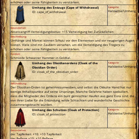
erhöhen oder seine Fähigkeiten zu verstärken.
Umhang des Entzugs (Cape of Withdrawal)
Kategorie:
Halskette/Umhang
ID: cape_of_withdrawal
Besonderheit:
Absetzangriff-Verteidigungsbonus: +15 Verteidigung bei Zurückziehen
Beschreibung:
Umhänge und Mäntel können Schutz vor den Elementen und vor neugierigen Augen
bieten. Viele sind mit Zaubern versehen, um die Verteidigung des Trägers zu
erhöhen oder seine Fähigkeiten zu verstärken.
Fundort:
Schmiede Schwarzer Hammer in Goldtal.
Umhang des Obsidianordens (Cloak of the
Kategorie:
Halskette/Umhang
Obsidian Order)
ID: cloak_of_the_obsidian_order
Beschreibung:
Der Obsidian-Orden ist geheimnisumwoben, und selbst die Okkulte Hand hat nur
wenige Anhaltspunkte auf seine Ursprünge. Manche Gelehrte haben spekuliert,
dass die Mitglieder des Ordens ein bunt gemischter Haufen aus ganz Eora sind, die
von ihrer Liebe für die Erkundung, wilde Schlachten und wunderliche Geschichte
zusammengebracht wurden.
Umhang des Schutzes (Cloak of Protection)
Kategorie:
Halskette/Umhang
ID: cloak_of_protection
Besonderheit:
der Tapferkeit +10: +10 Tapferkeit
der Reflexe +10: +10 Reflexe