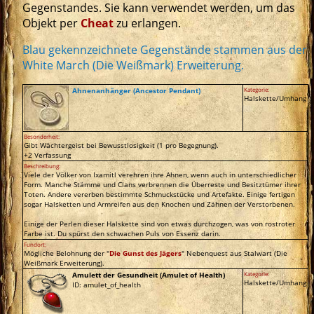
Gegenstandes. Sie kann verwendet werden, um das
Objekt per
Cheat
zu erlangen.
Blau gekennzeichnete Gegenstände stammen aus der
White March (Die Weißmark) Erweiterung.
Ahnenanhänger (Ancestor Pendant)
Kategorie:
Halskette/Umhang
Besonderheit:
Gibt Wächtergeist bei Bewusstlosigkeit (1 pro Begegnung).
+2 Verfassung
Beschreibung:
Viele der Völker von Ixamitl verehren ihre Ahnen, wenn auch in unterschiedlicher
Form. Manche Stämme und Clans verbrennen die Überreste und Besitztümer ihrer
Toten. Andere vererben bestimmte Schmuckstücke und Artefakte. Einige fertigen
sogar Halsketten und Armreifen aus den Knochen und Zähnen der Verstorbenen.
Einige der Perlen dieser Halskette sind von etwas durchzogen, was von rostroter
Farbe ist. Du spürst den schwachen Puls von Essenz darin.
Fundort:
Mögliche Belohnung der "
Die Gunst des Jägers
" Nebenquest aus Stalwart (Die
Weißmark Erweiterung).
Amulett der Gesundheit (Amulet of Health)
Kategorie:
Halskette/Umhang
ID: amulet_of_health