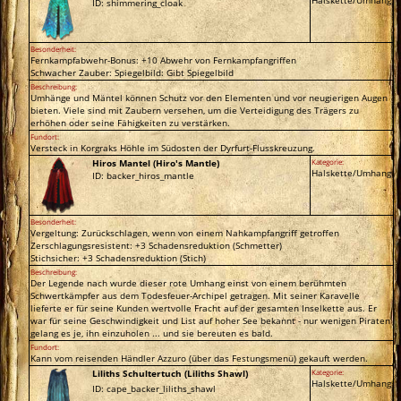
ID: shimmering_cloak
Besonderheit:
Fernkampfabwehr-Bonus: +10 Abwehr von Fernkampfangriffen
Schwacher Zauber: Spiegelbild: Gibt Spiegelbild
Beschreibung:
Umhänge und Mäntel können Schutz vor den Elementen und vor neugierigen Augen
bieten. Viele sind mit Zaubern versehen, um die Verteidigung des Trägers zu
erhöhen oder seine Fähigkeiten zu verstärken.
Fundort:
Versteck in Korgraks Höhle im Südosten der Dyrfurt-Flusskreuzung.
Hiros Mantel (Hiro's Mantle)
Kategorie:
Halskette/Umhang
ID: backer_hiros_mantle
Besonderheit:
Vergeltung: Zurückschlagen, wenn von einem Nahkampfangriff getroffen
Zerschlagungsresistent: +3 Schadensreduktion (Schmetter)
Stichsicher: +3 Schadensreduktion (Stich)
Beschreibung:
Der Legende nach wurde dieser rote Umhang einst von einem berühmten
Schwertkämpfer aus dem Todesfeuer-Archipel getragen. Mit seiner Karavelle
lieferte er für seine Kunden wertvolle Fracht auf der gesamten Inselkette aus. Er
war für seine Geschwindigkeit und List auf hoher See bekannt - nur wenigen Piraten
gelang es je, ihn einzuholen ... und sie bereuten es bald.
Fundort:
Kann vom reisenden Händler Azzuro (über das Festungsmenü) gekauft werden.
Liliths Schultertuch (Liliths Shawl)
Kategorie:
Halskette/Umhang
ID: cape_backer_liliths_shawl