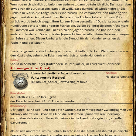
Wenn du mich wirklich zu belohnen gedenkst, dann befreie ich dich. Du musst aber
etwas von dir zurücklassen, damit ich weiß, dass du wirklich wiederkehrst." Die
Füchsin ließ also die Länge ihrer Beine zurück und verzauberte den Umhang der
Jägerin mit ihrer Anmut und ihren Reflexen. Die Füchsin kehrte zu ihrem Volk
zurück, wurde jedoch wegen ihrer kurzen Beine verstoßen. "Du siehst aus wie ein
Hund!", verspotteten die anderen Füchse sie. Da sie bei ihresgleichen nicht mehr
willkommen war, kehrte die Füchsin zu der Jägerin zurück und bot ihr einen
anderen Handel an: Sie würde der Jägerin fortan bei allen ihren Unternehmungen
zur Seite stehen. Dieser Umhang ist ein Symbol für den Handel zwischen der
Füchsin und der Jägerin.
Dieser abgewetzte alte Umhang ist braun, mit hellen Flecken. Wenn man ihn über
den Kopf zieht, sehen die Ecken aus wie aufstehende Hundeohren.
Fundort:
Sonild in Admeths Lager (Dutzenden Hauptquartier) in Trutzbucht (erfordert
Abtrünniger Ritter Quest
).
Unerschütterliche Entschlossenheit
Kategorie:
Halskette/Umhang
(Unwavering Resolve)
ID: amulet_backer_unwavering_resolve
Besonderheit:
des Intellekts +2: +2 Intelligenz
der Entschlossenheit +1: +1 Entschlossenheit
Beschreibung:
Der junge Talino Keal und sein Vater wurden auf dem Weg nach Zwillingsulmen von
Vithrack überfallen. Bevor das Kind die seltsamen Spinnenwesen überhaupt
wahrnahm, drückte sein Vater ihm etwas in die Hand und sagte ihm, er solle
davonrennen.
Als er sich umdrehte, um zu fliehen, beschossen die Kreaturen ihn mit psionischer
Energie. Talinos Verstand taumelte, von der heimtückischen Macht nahezu