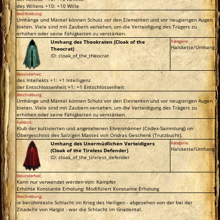
des Willens +10: +10 Wille
Beschreibung:
Umhänge und Mäntel können Schutz vor den Elementen und vor neugierigen Augen
bieten. Viele sind mit Zaubern versehen, um die Verteidigung des Trägers zu
erhöhen oder seine Fähigkeiten zu verstärken.
Umhang des Theokraten (Cloak of the
Kategorie:
Halskette/Umhang
Theocrat)
ID: cloak_of_the_theocrat
Besonderheit:
des Intellekts +1: +1 Intelligenz
der Entschlossenheit +1: +1 Entschlossenheit
Beschreibung:
Umhänge und Mäntel können Schutz vor den Elementen und vor neugierigen Augen
bieten. Viele sind mit Zaubern versehen, um die Verteidigung des Trägers zu
erhöhen oder seine Fähigkeiten zu verstärken.
Fundort:
Klub der kultivierten und angesehenen Ehrenmänner (Codex-Sammlung) im
Obergeschoss des Salzigen Mastes von Ondras Geschenk (Trutzbucht).
Umhang des Unermüdlichen Verteidigers
Kategorie:
Halskette/Umhang
(Cloak of the Tireless Defender)
ID: cloak_of_the_tireless_defender
Besonderheit:
Kann nur verwendet werden von: Kämpfer
Erhöhte Konstante Erholung: Modifiziert Konstante Erholung
Beschreibung:
ie berühmteste Schlacht im Krieg des Heiligen - abgesehen von der bei der
Zitadelle von Halgot - war die Schlacht im Gnadental.