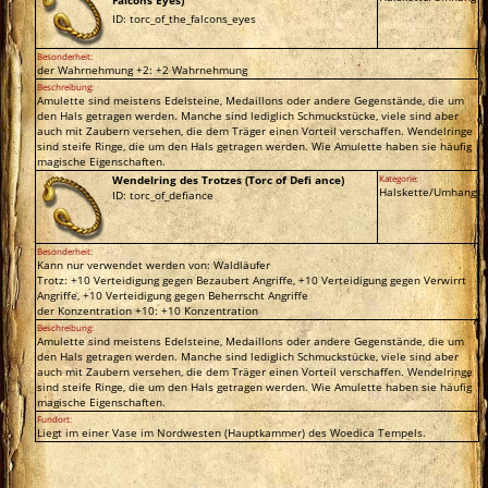
ID: torc_of_the_falcons_eyes
Besonderheit:
der Wahrnehmung +2: +2 Wahrnehmung
Beschreibung:
Amulette sind meistens Edelsteine, Medaillons oder andere Gegenstände, die um
den Hals getragen werden. Manche sind lediglich Schmuckstücke, viele sind aber
auch mit Zaubern versehen, die dem Träger einen Vorteil verschaffen. Wendelringe
sind steife Ringe, die um den Hals getragen werden. Wie Amulette haben sie häufig
magische Eigenschaften.
Wendelring des Trotzes (Torc of Defi ance)
Kategorie:
Halskette/Umhang
ID: torc_of_defiance
Besonderheit:
Kann nur verwendet werden von: Waldläufer
Trotz: +10 Verteidigung gegen Bezaubert Angriffe, +10 Verteidigung gegen Verwirrt
Angriffe, +10 Verteidigung gegen Beherrscht Angriffe
der Konzentration +10: +10 Konzentration
Beschreibung:
Amulette sind meistens Edelsteine, Medaillons oder andere Gegenstände, die um
den Hals getragen werden. Manche sind lediglich Schmuckstücke, viele sind aber
auch mit Zaubern versehen, die dem Träger einen Vorteil verschaffen. Wendelringe
sind steife Ringe, die um den Hals getragen werden. Wie Amulette haben sie häufig
magische Eigenschaften.
Fundort:
Liegt im einer Vase im Nordwesten (Hauptkammer) des Woedica Tempels.