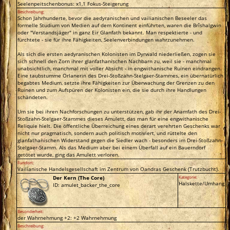
Seelenpeitschenbonus: x1,1 Fokus-Steigerung
Beschreibung:
Schon Jahrhunderte, bevor die aedyranischen und vailianischen Beseeler das
formelle Studium von Medien auf dem Kontinent einführten, waren die Brîshalgwin
oder "Verstandsjäger" in ganz Eir Glanfath bekannt. Man respektierte - und
fürchtete - sie für ihre Fähigkeiten, Seelenverbindungen wahrzunehmen.
Als sich die ersten aedyranischen Kolonisten im Dyrwald niederließen, zogen sie
sich schnell den Zorn ihrer glanfathanischen Nachbarn zu, weil sie - manchmal
unabsichtlich, manchmal mit voller Absicht - in engwithanische Ruinen eindrangen.
Eine taubstumme Orlanerin des Drei-Stoßzahn-Stelgaer-Stammes, ein übernatürlich
begabtes Medium, setzte ihre Fähigkeiten zur Überwachung der Grenzen zu den
Ruinen und zum Aufspüren der Kolonisten ein, die sie durch ihre Handlungen
schändeten.
Um sie bei ihren Nachforschungen zu unterstützen, gab ihr der Anamfath des Drei-
Stoßzahn-Stelgaer-Stammes dieses Amulett, das man für eine engwithanische
Reliquie hielt. Die öffentliche Überreichung eines derart verehrten Geschenks war
nicht nur pragmatisch, sondern auch politisch motiviert, und rüttelte den
glanfathanischen Widerstand gegen die Siedler wach - besonders im Drei-Stoßzahn-
Stelgaer-Stamm. Als das Medium aber bei einem Überfall auf ein Bauerndorf
getötet wurde, ging das Amulett verloren.
Fundort:
Vailianische Handelsgesellschaft im Zentrum von Oandras Geschenk (Trutzbucht).
Der Kern (The Core)
Kategorie:
Halskette/Umhang
ID: amulet_backer_the_core
Besonderheit:
der Wahrnehmung +2: +2 Wahrnehmung
Beschreibung: