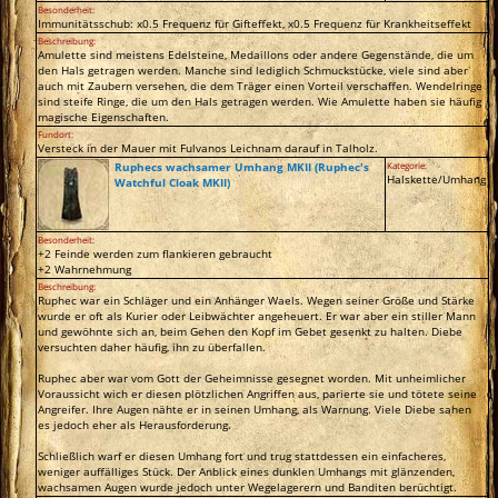
Besonderheit:
Immunitätsschub: x0.5 Frequenz für Gifteffekt, x0.5 Frequenz für Krankheitseffekt
Beschreibung:
Amulette sind meistens Edelsteine, Medaillons oder andere Gegenstände, die um
den Hals getragen werden. Manche sind lediglich Schmuckstücke, viele sind aber
auch mit Zaubern versehen, die dem Träger einen Vorteil verschaffen. Wendelringe
sind steife Ringe, die um den Hals getragen werden. Wie Amulette haben sie häufig
magische Eigenschaften.
Fundort:
Versteck in der Mauer mit Fulvanos Leichnam darauf in Talholz.
Ruphecs wachsamer Umhang MKII (Ruphec's
Kategorie:
Halskette/Umhang
Watchful Cloak MKII)
Besonderheit:
+2 Feinde werden zum flankieren gebraucht
+2 Wahrnehmung
Beschreibung:
Ruphec war ein Schläger und ein Anhänger Waels. Wegen seiner Größe und Stärke
wurde er oft als Kurier oder Leibwächter angeheuert. Er war aber ein stiller Mann
und gewöhnte sich an, beim Gehen den Kopf im Gebet gesenkt zu halten. Diebe
versuchten daher häufig, ihn zu überfallen.
Ruphec aber war vom Gott der Geheimnisse gesegnet worden. Mit unheimlicher
Voraussicht wich er diesen plötzlichen Angriffen aus, parierte sie und tötete seine
Angreifer. Ihre Augen nähte er in seinen Umhang, als Warnung. Viele Diebe sahen
es jedoch eher als Herausforderung.
Schließlich warf er diesen Umhang fort und trug stattdessen ein einfacheres,
weniger auffälliges Stück. Der Anblick eines dunklen Umhangs mit glänzenden,
wachsamen Augen wurde jedoch unter Wegelagerern und Banditen berüchtigt.