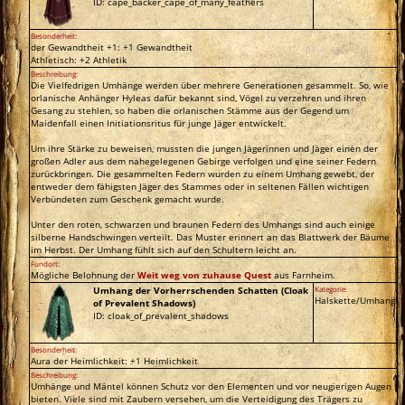
ID: cape_backer_cape_of_many_feathers
Besonderheit:
der Gewandtheit +1: +1 Gewandtheit
Athletisch: +2 Athletik
Beschreibung:
Die Vielfedrigen Umhänge werden über mehrere Generationen gesammelt. So, wie
orlanische Anhänger Hyleas dafür bekannt sind, Vögel zu verzehren und ihren
Gesang zu stehlen, so haben die orlanischen Stämme aus der Gegend um
Maidenfall einen Initiationsritus für junge Jäger entwickelt.
Um ihre Stärke zu beweisen, mussten die jungen Jägerinnen und Jäger einen der
großen Adler aus dem nahegelegenen Gebirge verfolgen und eine seiner Federn
zurückbringen. Die gesammelten Federn wurden zu einem Umhang gewebt, der
entweder dem fähigsten Jäger des Stammes oder in seltenen Fällen wichtigen
Verbündeten zum Geschenk gemacht wurde.
Unter den roten, schwarzen und braunen Federn des Umhangs sind auch einige
silberne Handschwingen verteilt. Das Muster erinnert an das Blattwerk der Bäume
im Herbst. Der Umhang fühlt sich auf den Schultern leicht an.
Fundort:
Mögliche Belohnung der
Weit weg von zuhause Quest
aus Farnheim.
Umhang der Vorherrschenden Schatten (Cloak
Kategorie:
Halskette/Umhang
of Prevalent Shadows)
ID: cloak_of_prevalent_shadows
Besonderheit:
Aura der Heimlichkeit: +1 Heimlichkeit
Beschreibung:
Umhänge und Mäntel können Schutz vor den Elementen und vor neugierigen Augen
bieten. Viele sind mit Zaubern versehen, um die Verteidigung des Trägers zu