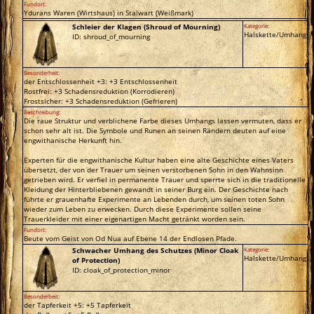
Fundort:
Ydurans Waren (Wirtshaus) in Stalwart (Weißmark)
Schleier der Klagen (Shroud of Mourning)
Kategorie:
Halskette/Umhang
ID: shroud_of_mourning
Besonderheit:
der Entschlossenheit +3: +3 Entschlossenheit
Rostfrei: +3 Schadensreduktion (Korrodieren)
Frostsicher: +3 Schadensreduktion (Gefrieren)
Beschreibung:
Die raue Struktur und verblichene Farbe dieses Umhangs lassen vermuten, dass er
schon sehr alt ist. Die Symbole und Runen an seinen Rändern deuten auf eine
engwithanische Herkunft hin.
Experten für die engwithanische Kultur haben eine alte Geschichte eines Vaters
übersetzt, der von der Trauer um seinen verstorbenen Sohn in den Wahnsinn
getrieben wird. Er verfiel in permanente Trauer und sperrte sich in die traditionelle
Kleidung der Hinterbliebenen gewandt in seiner Burg ein. Der Geschichte nach
führte er grauenhafte Experimente an Lebenden durch, um seinen toten Sohn
wieder zum Leben zu erwecken. Durch diese Experimente sollen seine
Trauerkleider mit einer eigenartigen Macht getränkt worden sein.
Fundort:
Beute vom Geist von Od Nua auf Ebene 14 der Endlosen Pfade.
Schwacher Umhang des Schutzes (Minor Cloak
Kategorie:
Halskette/Umhang
of Protection)
ID: cloak_of_protection_minor
Besonderheit:
der Tapferkeit +5: +5 Tapferkeit