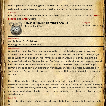
Dieser pinkfarbene Umhang mit silbernem Rand zieht jede Aufmerksamkeit auf
sich. Ein breiter Silberstreifen zieht sich in der Mitte von oben nach unten.
Fundort:
Bricanta vom Haus Doemenel im Farnheim Bezirk von Trutzbucht (erfordert
Hoch
hinaus
und
Groll
Quest).
Fulvanos Amulett (Fulvano's Amulet)
Kategorie:
Halskette/Umhang
ID: amulet_fulvano
Besonderheit:
der Reflexe +5: +5 Reflexe
Heilungsbonus: x1.15 Heilung
Beschreibung:
Obwohl er nie so berühmt war, wie er selbst von sich behauptete, so war der
vailianische Entdecker Fulvano doch als Exzentriker mit dem Wunsch bekannt, die
große weite Welt zu sehen. Wo immer es möglich war, reiste er zu Fuß, um die
Sehenswürdigkeiten, Geräusche und Gerüche der Lande, die er durchquerte, wie ein
Einheimischer erleben und würdigen zu können. In Wirklichkeit aber behauptete
Fulvano oft, dass seine Erkundungen nur bewiesen, dass die Welt außerhalb der
Vailianischen Republiken im Vergleich zu seinem Heimatland ein übler, stinkender
Ort war.
Diese Handschuhe sollen Fulvano gehört haben, der beim Erklettern rauen
Geländes und beim Durchqueren von Wäldern oft Bedarf an Schutz für seine Hände
hatte. Obwohl sie dick genug sind, um ihrem Träger etwas Wärme zu spenden, liegt
ihr Hauptzweck darin, flexibel genug zu sein, um nicht bei schwierigen Tätigkeiten
zu behindern.
Fundort:
Liegen bei der Leiche im Süden von Magrans Gabelung, die vom Waldtroll bewacht
wird.