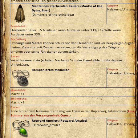
erhöhen oder seine Fähigkeiten zu verstärken.
Mantel des Sterbenden Keilers (Mantle of the
Kategorie:
Halskette/Umhang
Dying Boar)
ID: mantle_of_the_dying_boar
Besonderheit:
Sterbender Keiler: +5 Ausdauer wenn Ausdauer unter 33%, +12 Wille wenn
Ausdauer unter 33%
Beschreibung:
Umhänge und Mäntel können Schutz vor den Elementen und vor neugierigen Augen
bieten. Viele sind mit Zaubern versehen, um die Verteidigung des Trägers zu
erhöhen oder seine Fähigkeiten zu verstärken.
Fundort:
Verschlossene Kiste (erfodert Mechanik 5) in der Oger-Höhle im Norden der
Ulmenküste.
Ramponiertes Medaillon
Kategorie:
Halskette/Umhang
Besonderheit:
Macht +1
Beschreibung:
Macht +1
Fundort:
Kiste hinter dem Nekromanten Helig von Thein in den Kupferweg Katakomben (
Eine
Stimme aus der Vergangenheit Quest
).
Rotward-Amulett (Rotward Amulet)
Kategorie:
Halskette/Umhang
ID: rotward_amulet