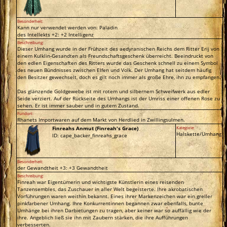
Besonderheit:
Kann nur verwendet werden von: Paladin
des Intellekts +2: +2 Intelligenz
Beschreibung:
Dieser Umhang wurde in der Frühzeit des aedyranischen Reichs dem Ritter Erij von
einem Kulklin-Gesandten als Freundschaftsgeschenk überreicht. Beeindruckt von
den edlen Eigenschaften des Ritters wurde das Geschenk schnell zu einem Symbol
des neuen Bündnisses zwischen Elfen und Volk. Der Umhang hat seitdem häufig
den Besitzer gewechselt, doch es gilt noch immer als große Ehre, ihn zu empfangen.
Das glänzende Goldgewebe ist mit rotem und silbernem Schweifwerk aus edler
Seide verziert. Auf der Rückseite des Umhangs ist der Umriss einer offenen Rose zu
sehen. Er ist immer sauber und in gutem Zustand.
Fundort:
Rhanets Importwaren auf dem Markt von Herdlied in Zwillingsulmen.
Finreahs Anmut (Finreah's Grace)
Kategorie:
Halskette/Umhang
ID: cape_backer_finreahs_grace
Besonderheit:
der Gewandtheit +3: +3 Gewandtheit
Beschreibung:
Finreah war Eigentümerin und wichtigste Künstlerin eines reisenden
Tanzensembles, das Zuschauer in aller Welt begeisterte. Ihre akrobatischen
Vorführungen waren weithin bekannt. Eines ihrer Markenzeichen war ein greller
pinkfarbener Umhang. Ihre Konkurrentinnen begannen zwar ebenfalls, bunte
Umhänge bei ihren Darbietungen zu tragen, aber keiner war so auffällig wie der
ihre. Angeblich ließ sie ihn mit Zaubern stärken, die ihre Aufführungen
verbesserten.