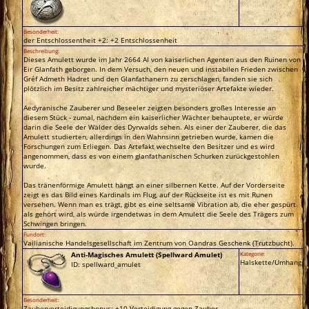
Besonderheit:
der Entschlossentheit +2: +2 Entschlossenheit
Beschreibung:
Dieses Amulett wurde im Jahr 2664 AI von kaiserlichen Agenten aus den Ruinen von
Eir Glanfath geborgen. In dem Versuch, den neuen und instabilen Frieden zwischen
Gréf Admeth Hadret und den Glanfathanern zu zerschlagen, fanden sie sich
plötzlich im Besitz zahlreicher mächtiger und mysteriöser Artefakte wieder.
Aedyranische Zauberer und Beseeler zeigten besonders großes Interesse an
diesem Stück - zumal, nachdem ein kaiserlicher Wächter behauptete, er würde
darin die Seele der Wälder des Dyrwalds sehen. Als einer der Zauberer, die das
Amulett studierten, allerdings in den Wahnsinn getrieben wurde, kamen die
Forschungen zum Erliegen. Das Artefakt wechselte den Besitzer und es wird
angenommen, dass es von einem glanfathanischen Schurken zurückgestohlen
wurde.
Das tränenförmige Amulett hängt an einer silbernen Kette. Auf der Vorderseite
zeigt es das Bild eines Kardinals im Flug, auf der Rückseite ist es mit Runen
versehen. Wenn man es trägt, gibt es eine seltsame Vibration ab, die eher gespürt
als gehört wird, als würde irgendetwas in dem Amulett die Seele des Trägers zum
Schwingen bringen.
Fundort:
Vailianische Handelsgesellschaft im Zentrum von Oandras Geschenk (Trutzbucht).
Anti-Magisches Amulett (Spellward Amulet)
Kategorie:
Halskette/Umhang
ID: spellward_amulet
Besonderheit:
Zauberverteidigungsbonus: +10 Verteidigung gegen Zauber