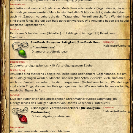
Beschreibung:
Amulette sind meistens Edelsteine, Medaillons oder andere Gegenstände, die um
den Hals getragen werden. Manche sind lediglich Schmuckstücke, viele sind aber
auch mit Zaubern versehen, die dem Träger einen Vorteil verschaffen. Wendelringe
sind steife Ringe, die um den Hals getragen werden. Wie Amulette haben sie häufig
magische Eigenschaften.
Fundort:
Beute aus Schatzkammer (Behälter) im Erbhügel (Heritage Hill) Bezirk von
Trutzbucht.
Bradfords Birne der Saftigkeit (Bradfords Pear
Kategorie:
Halskette/Umhang
of Lusciousness)
ID: amulet_bradfords_pear
Besonderheit:
Zauberverteidigungsbonus: +10 Verteidigung gegen Zauber
Beschreibung:
Amulette sind meistens Edelsteine, Medaillons oder andere Gegenstände, die um
den Hals getragen werden. Manche sind lediglich Schmuckstücke, viele sind aber
auch mit Zaubern versehen, die dem Träger einen Vorteil verschaffen. Wendelringe
sind steife Ringe, die um den Hals getragen werden. Wie Amulette haben sie häufig
magische Eigenschaften.
Fundort:
Klub der kultivierten und angesehenen Ehrenmänner (Codex-Sammlung) im
Obergeschoss des Salzigen Mastes von Ondras Geschenk (Trutzbucht).
Brishalgwin Verstandsmarkierer (Brîshalgwin
Kategorie:
Halskette/Umhang
Mindmarker)
ID: brishalgwin_mindmarker
Besonderheit:
Kann nur verwendet werden von: Medium