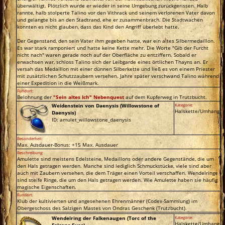
überwältigt. Plötzlich wurde er wieder in seine Umgebung zurückgerissen. Halb
rannte, halb stolperte Talino vor den Vithrack und seinem verlorenen Vater davon
und gelangte bis an den Stadtrand, ehe er zusammenbrach. Die Stadtwachen
konnten es nicht glauben, dass das Kind den Angriff überlebt hatte.
Der Gegenstand, den sein Vater ihm gegeben hatte, war ein altes Silbermedaillon.
Es war stark ramponiert und hatte keine Kette mehr. Die Worte "Gib der Furcht
nicht nach" waren gerade noch auf der Oberfläche zu entziffern. Sobald er
erwachsen war, schloss Talino sich der Leibgarde eines örtlichen Thayns an. Er
versah das Medaillon mit einer dünnen Silberkette und ließ es von einem Priester
mit zusätzlichen Schutzzaubern versehen. Jahre später verschwand Talino während
einer Expedition in die Weißmark.
Fundort:
Belohnung der
"Sein altes Ich" Nebenquest
auf dem Kupferweg in Trutzbucht.
Weidenstein von Daenysis (Willowstone of
Kategorie:
Halskette/Umhang
Daenysis)
ID: amulet_willowstone_daenysis
Besonderheit:
Max. Ausdauer-Bonus: +15 Max. Ausdauer
Beschreibung:
Amulette sind meistens Edelsteine, Medaillons oder andere Gegenstände, die um
den Hals getragen werden. Manche sind lediglich Schmuckstücke, viele sind aber
auch mit Zaubern versehen, die dem Träger einen Vorteil verschaffen. Wendelringe
sind steife Ringe, die um den Hals getragen werden. Wie Amulette haben sie häufig
magische Eigenschaften.
Fundort:
Klub der kultivierten und angesehenen Ehrenmänner (Codex-Sammlung) im
Obergeschoss des Salzigen Mastes von Ondras Geschenk (Trutzbucht).
Wendelring der Falkenaugen (Torc of the
Kategorie:
Halskette/Umhang
Falcons Eyes)