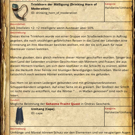
Trinkhorn der Mäßigung (Drinking Horn of
Kategorie:
Halskette/Umhang
Moderation)
ID: drinking_horn_of_moderation
Besonderheit:
des Intellekts +2: +2 Intelligenz wenn Ausdauer über 50%
Beschreibung:
Dieses kleine Trinkhorn wurde von einer Gruppe von Straßenwächtern in Auftrag
gegeben, die nach unzähligen gefährlichen Reisen in das Land der Lebenden eine
Erinnerung an ihre Abenteuer besitzen wollten, mit der sie sich auch für neue
Abenteuer rüsten konnten.
Manche glauben, dass gleich mehrere dieser Hörner geschaffen wurden. Sänger aus
dem Land der Lebenden erzählen Geschichten von Männern und Frauen, die aus
diesen Hörnern tranken, um sich dann kopfüber in die Schlacht zu stürzen, wobei
sie die Herkunft ihrer Feinde mit blumigen Beleidigungen beschrieben. Wenn aber
tatsächlich noch weitere Hörner existieren, wurden sie nie gefunden.
Das Horn ist an einen Ledergurt gebunden und mit grünspanverkrusteten
Schuppenbändern umgeben. Auf einer Seite ist es graviert. Der Großteil der Schrift
ist nicht mehr zu entziffern, nur die Wörter " ... in Maßen genossen" sind noch zu
lesen.
Fundort:
Mögliche Belohnung der
Geheime Fracht Quest
in Ondras Geschenk.
Umhang (Cape)
Kategorie:
Halskette/Umhang
ID: cape
Beschreibung:
Umhänge und Mäntel können Schutz vor den Elementen und vor neugierigen Augen