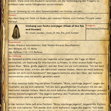
bieten. Viele sind mit Zaubern versehen, um die Verteidigung des Trägers zu
erhöhen oder seine Fähigkeiten zu verstärken.
Dieser Umhang ist mit dem Sonnensymbol von Eothas verziert.
Fundort:
Aus dem Sarg mit Falle im Süden der zweiten Ebene vom Eothas Temple unter
Goldtal.
Umhang von Fuchs und Jäger (Cloak of the Fox
Kategorie:
Halskette/Umhang
and Hunter)
ID: cloak_backer_cloak_of_the_fox_and_hunter
Besonderheit:
Noble Kreatur beschwören: Gibt Noble Kreatur beschwören.
des Willens +5: +5 Wille
der Reflexe +10: +10 Reflexe
Beschreibung:
Im Dyrwald erzählt man sich die Legende einer Jägerin, die Tage im Wald
verbrachte, um Nahrung für ihre Familie zu finden. In ihrer ersten Falle fing sie
einen Eber. "Bitte, große Jägerin", bat der Eber, als sie sich näherte. "Ich bin kein
gewöhnlicher Eber. Ich bin der Herrscher meines Volkes. Wenn du mich befreist,
werde ich dich reich belohnen!" Die Jägerin befreite also den Eber, der lachend
davonrannte und nie wieder gesehen ward.
In ihrer zweiten Falle fing sie einen Truthahn. "Bitte, mächtige Jägerin", sagte der
Truthahn, als sie sich näherte. "Ich bin kein gewöhnlicher Truthahn! Ich bin der
Herrscher meines Volkes. Wenn du mich befreist, erhältst du Belohnungen jenseits
deiner Vorstellungskraft." Die Jägerin befreite den Truthahn, der ebenfalls lachend
davonrannte und nie wieder gesehen ward.
In der letzten Falle saß eine Füchsin. "Bitte, mächtige Jägerin", begann die Füchsin,
als sie sich näherte. "Ich werde dich nicht befreien", sagte die Jägerin. "Ich habe
bereits zwei wunderbare Mahlzeiten verloren. Ich verliere nicht noch eine dritte.