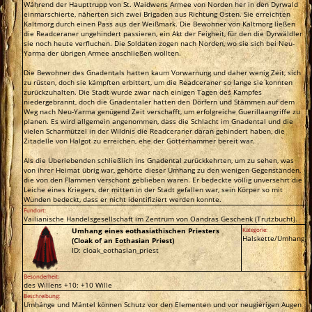
Während der Haupttrupp von St. Waidwens Armee von Norden her in den Dyrwald
einmarschierte, näherten sich zwei Brigaden aus Richtung Osten. Sie erreichten
Kaltmorg durch einen Pass aus der Weißmark. Die Bewohner von Kaltmorg ließen
die Readceraner ungehindert passieren, ein Akt der Feigheit, für den die Dyrwäldler
sie noch heute verfluchen. Die Soldaten zogen nach Norden, wo sie sich bei Neu-
Yarma der übrigen Armee anschließen wollten.
Die Bewohner des Gnadentals hatten kaum Vorwarnung und daher wenig Zeit, sich
zu rüsten, doch sie kämpften erbittert, um die Readceraner so lange sie konnten
zurückzuhalten. Die Stadt wurde zwar nach einigen Tagen des Kampfes
niedergebrannt, doch die Gnadentaler hatten den Dörfern und Stämmen auf dem
Weg nach Neu-Yarma genügend Zeit verschafft, um erfolgreiche Guerillaangriffe zu
planen. Es wird allgemein angenommen, dass die Schlacht im Gnadental und die
vielen Scharmützel in der Wildnis die Readceraner daran gehindert haben, die
Zitadelle von Halgot zu erreichen, ehe der Götterhammer bereit war.
Als die Überlebenden schließlich ins Gnadental zurückkehrten, um zu sehen, was
von ihrer Heimat übrig war, gehörte dieser Umhang zu den wenigen Gegenständen,
die von den Flammen verschont geblieben waren. Er bedeckte völlig unversehrt die
Leiche eines Kriegers, der mitten in der Stadt gefallen war, sein Körper so mit
Wunden bedeckt, dass er nicht identifiziert werden konnte.
Fundort:
Vailianische Handelsgesellschaft im Zentrum von Oandras Geschenk (Trutzbucht).
Umhang eines eothasiathischen Priesters
Kategorie:
Halskette/Umhang
(Cloak of an Eothasian Priest)
ID: cloak_eothasian_priest
Besonderheit:
des Willens +10: +10 Wille
Beschreibung:
Umhänge und Mäntel können Schutz vor den Elementen und vor neugierigen Augen