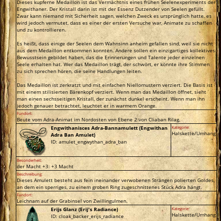
Dieses kupferne Medaillon ist das Vermächtnis eines frühen Seelenexperiments der
Engwithaner. Der Kristall darin ist mit der Essenz Dutzender von Seelen gefüllt.
Zwar kann niemand mit Sicherheit sagen, welchen Zweck es ursprünglich hatte, es
wird jedoch vermutet, dass es einer der ersten Versuche war, Animate zu schaffen
und zu kontrollieren.
Es heißt, dass einige der Seelen dem Wahnsinn anheim gefallen sind, weil sie nicht
aus dem Medaillon entkommen konnten. Andere sollen ein einzigartiges kollektives
Bewusstsein gebildet haben, das die Erinnerungen und Talente jeder einzelnen
Seele erhalten hat. Wer das Medaillon trägt, der schwört, er könnte ihre Stimmen
zu sich sprechen hören, die seine Handlungen leiten.
Das Medaillon ist zerkratzt und mit einfachen Niellomustern verziert. Die Basis ist
mit einem stilisierten Bärenkopf verziert. Wenn man das Medaillon öffnet, sieht
man einen sechsseitigen Kristall, der zunächst dunkel erscheint. Wenn man ihn
jedoch genauer betrachtet, leuchtet er in warmem Orange.
Fundort:
Beute vom Adra-Animat im Nordosten von Ebene 2 von Cliaban Rilag.
Engwithanisces Adra-Bannamulett (Engwithan
Kategorie:
Halskette/Umhang
Adra Ban Amulet)
ID: amulet_engwythan_adra_ban
Besonderheit:
der Macht +3: +3 Macht
Beschreibung:
Dieses Amulett besteht aus fein ineinander verwobenen Strängen polierten Goldes,
an dem ein sperriges, zu einem groben Ring zugeschnittenes Stück Adra hängt.
Fundort:
Leichnam auf der Grabinsel von Zwillingulmen.
Erijs Glanz (Erij's Radiance)
Kategorie:
Halskette/Umhang
ID: cloak_backer_erijs_radiance