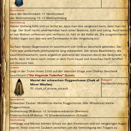
Besonderheit:
Aura der Heimlichkeit: +1 Heimlichkeit
der Wahrnehmung +3: +3 Wahrnehmung
Beschreibung:
Dieser Umhang fühlt sich so leicht an, dass man fast vergessen kann, dass man ihn
trägt. Der Stoff riecht unverkennbar nach einer Seebrise, kühl und salzig. Auch wenn
er von Motten zerfressen und zerfranst ist, hält er die Kälte ab. Die ausgeblichenen
Farben fügen sich fast wie ein Tarnmuster in die Umgebung ein.
Du hast diesen Gegenstand im Leuchtturm von Ondras Geschenk gefunden. Der
Turm war anderthalb Jahrhunderte lang unbewohnt. Die letzte Bewohnerin, die
Leuchtturmwärterin, starb angeblich während der Invasion durch die Aedyraner. Es
heißt, dass ihr Geist noch immer in dem Turm haust und Ausschau nach Schiffen
am Horizont hält.
Fundort:
Liegt in der Truhe hinter Lilith auf der obersten Etage vom Ondras Geschenk
Leuchtturm (
"Die klagende Todesfee" Quest
).
Mantel der schwachen Fluggeschosse (Cloak of
Kategorie:
Halskette/Umhang
Minor Missiles)
ID: cloak_of_arcane_assault
Besonderheit:
Schwacher Zauber: Minolettas kleine Fluggschosse: Gibt Minolettas kleine
Fluggeschosse.
Verbrennung-SR-Bonus: +5 Schadensreduktion (Brennen)
Elektroschock-SR-Bonus: +5 Schadensreduktion (Schock)
Beschreibung:
Umhänge und Mäntel können Schutz vor den Elementen und vor neugierigen Augen
bieten. Viele sind mit Zaubern versehen, um die Verteidigung des Trägers zu