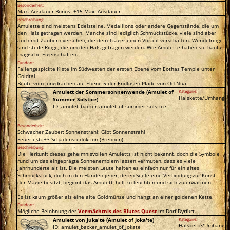
Besonderheit:
Max. Ausdauer-Bonus: +15 Max. Ausdauer
Beschreibung:
Amulette sind meistens Edelsteine, Medaillons oder andere Gegenstände, die um
den Hals getragen werden. Manche sind lediglich Schmuckstücke, viele sind aber
auch mit Zaubern versehen, die dem Träger einen Vorteil verschaffen. Wendelringe
sind steife Ringe, die um den Hals getragen werden. Wie Amulette haben sie häufig
magische Eigenschaften.
Fundort:
Fallengespickte Kiste im Südwesten der ersten Ebene vom Eothas Temple unter
Goldtal.
Beute vom Jungdrachen auf Ebene 5 der Endlosen Pfade von Od Nua.
Amulett der Sommersonnenwende (Amulet of
Kategorie:
Halskette/Umhang
Summer Solstice)
ID: amulet_backer_amulet_of_summer_solstice
Besonderheit:
Schwacher Zauber: Sonnenstrahl: Gibt Sonnenstrahl
Feuerfest: +3 Schadensreduktion (Brennen)
Beschreibung:
Die Herkunft dieses geheimnisvollen Amuletts ist nicht bekannt, doch die Symbole
rund um das eingeprägte Sonnenemblem lassen vermuten, dass es viele
Jahrhunderte alt ist. Die meisten Leute halten es einfach nur für ein altes
Schmuckstück, doch in den Händen jener, deren Seele eine Verbindung zur Kunst
der Magie besitzt, beginnt das Amulett, hell zu leuchten und sich zu erwärmen.
Es ist kaum größer als eine alte Goldmünze und hängt an einer goldenen Kette.
Fundort:
Mögliche Belohnung der
Vermächtnis des Blutes Quest
im Dorf Dyrfurt.
Amulett von Juka'te (Amulet of Joka'te)
Kategorie:
Halskette/Umhang
ID: amulet_backer_amulet_of_jokate