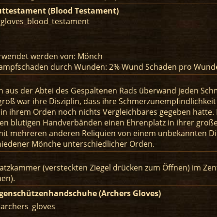
uttestament (Blood Testament)
: gloves_blood_testament
rwendet werden von: Mönch
ampfschaden durch Wunden: 2% Wund Schaden pro Wund
n aus der Abtei des Gespaltenen Rads überwand jeden Schme
groß war ihre Disziplin, dass ihre Schmerzunempfindlichkeit 
 in ihrem Orden noch nichts Vergleichbares gegeben hatte.
ren blutigen Handverbänden einen Ehrenplatz in ihrer große
t mehreren anderen Reliquien von einem unbekannten Dieb 
chiedener Mönche unterschiedlicher Orden.
hatzkammer (versteckten Ziegel drücken zum Öffnen) im Z
men).
genschützenhandschuhe (Archers Gloves)
 archers_gloves