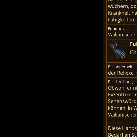
wuchern, doc
Krankheit ha
Fähigkeiten.
Fundort:
Vailianische
Fu
ID:
Besonderheit:
der Reflexe +
Beschreibung:
Obwohl er ni
Exzentriker 
Sehenswürdi
können. In W
Vailianische
Diese Hands
Bedarf an Sc