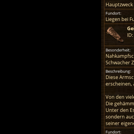
Hauptzweck d
Fundort:
Liegen bei F
Gei
ID:
Besonderheit:
Nahkampfsc
Schwacher Za
Beschreibung:
Diese Armsch
erscheinen, 
Von den viel
Die gehämmer
Unter den Es
sondern auch
seiner eigen
Fundort: