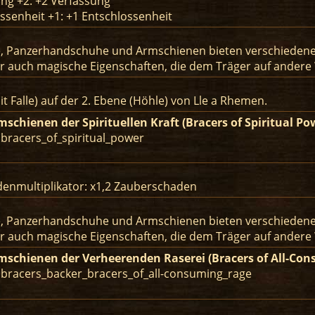
ng +2: +2 Verfassung
ssenheit +1: +1 Entschlossenheit
 Panzerhandschuhe und Armschienen bieten verschiedene Vo
r auch magische Eigenschaften, die dem Träger auf andere
t Falle) auf der 2. Ebene (Höhle) von Lle a Rhemen.
mschienen der Spirituellen Kraft (Bracers of Spiritual Po
 bracers_of_spiritual_power
enmultiplikator: x1,2 Zauberschaden
 Panzerhandschuhe und Armschienen bieten verschiedene Vo
r auch magische Eigenschaften, die dem Träger auf andere
mschienen der Verheerenden Raserei (Bracers of All-Co
: bracers_backer_bracers_of_all-consuming_rage