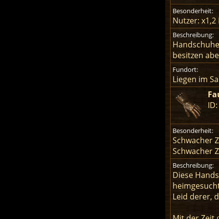
Besonderheit:
Nutzer: x1,
Beschreibung:
Handschuhe,
besitzen abe
Fundort:
Liegen im S
Fa
ID:
Besonderheit:
Schwacher Za
Schwacher Za
Beschreibung:
Diese Handsc
heimgesucht 
Leid derer, 
Mit der Zeit