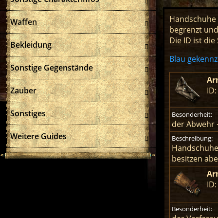
Handschuhe zä
Waffen
begrenzt und 
Die ID ist d
Bekleidung
Blau gekennz
Sonstige Gegenstände
Ar
Zauber
ID:
Sonstiges
Besonderheit:
der Abwehr 
Weitere Guides
Beschreibung:
Handschuhe,
besitzen abe
Ar
ID
Besonderheit: