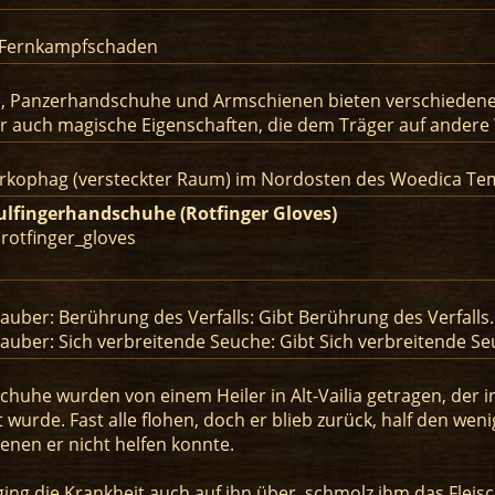
2 Fernkampfschaden
 Panzerhandschuhe und Armschienen bieten verschiedene Vo
r auch magische Eigenschaften, die dem Träger auf andere
arkophag (versteckter Raum) im Nordosten des Woedica Te
ulfingerhandschuhe (Rotfinger Gloves)
 rotfinger_gloves
uber: Berührung des Verfalls: Gibt Berührung des Verfalls.
uber: Sich verbreitende Seuche: Gibt Sich verbreitende S
huhe wurden von einem Heiler in Alt-Vailia getragen, der in
wurde. Fast alle flohen, doch er blieb zurück, half den wen
denen er nicht helfen konnte.
 ging die Krankheit auch auf ihn über, schmolz ihm das Flei