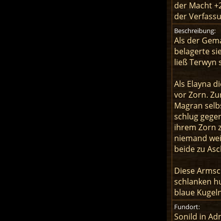
der Macht +
der Verfassu
Beschreibung:
Als der Gem
belagerte si
ließ Terwyn 
Als Elayna d
vor Zorn. Zu
Magran selbs
schlug gegen
ihrem Zorn 
niemand weiß
beide zu Asc
Diese Armsch
schlanken hu
blaue Kugel
Fundort:
Sonild in Ad