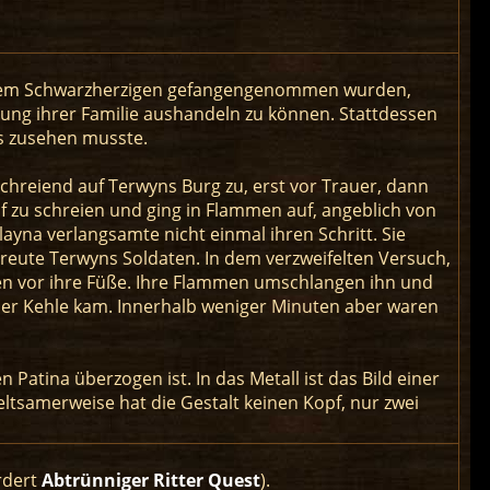
 dem Schwarzherzigen gefangengenommen wurden,
ssung ihrer Familie aushandeln zu können. Stattdessen
os zusehen musste.
 schreiend auf Terwyns Burg zu, erst vor Trauer, dann
f zu schreien und ging in Flammen auf, angeblich von
layna verlangsamte nicht einmal ihren Schritt. Sie
reute Terwyns Soldaten. In dem verzweifelten Versuch,
en vor ihre Füße. Ihre Flammen umschlangen ihn und
iner Kehle kam. Innerhalb weniger Minuten aber waren
Patina überzogen ist. In das Metall ist das Bild einer
ltsamerweise hat die Gestalt keinen Kopf, nur zwei
rdert
Abtrünniger Ritter Quest
).