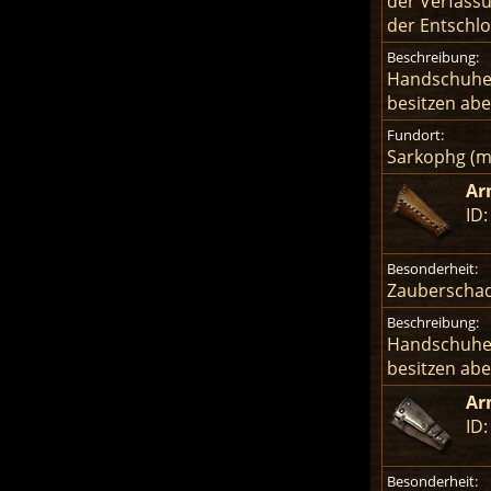
der Verfassu
der Entschlo
Beschreibung:
Handschuhe,
besitzen abe
Fundort:
Sarkophg (mi
Ar
ID:
Besonderheit:
Zauberschad
Beschreibung:
Handschuhe,
besitzen abe
Ar
ID
Besonderheit: