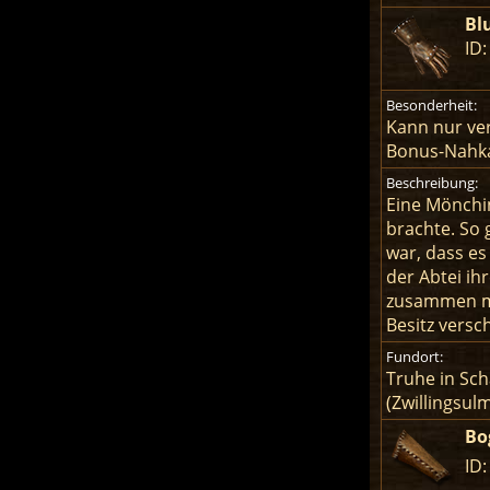
Bl
ID
Besonderheit:
Kann nur ve
Bonus-Nahk
Beschreibung:
Eine Mönchi
brachte. So 
war, dass es
der Abtei ih
zusammen mi
Besitz vers
Fundort:
Truhe in Sc
(Zwillingsul
Bo
ID: