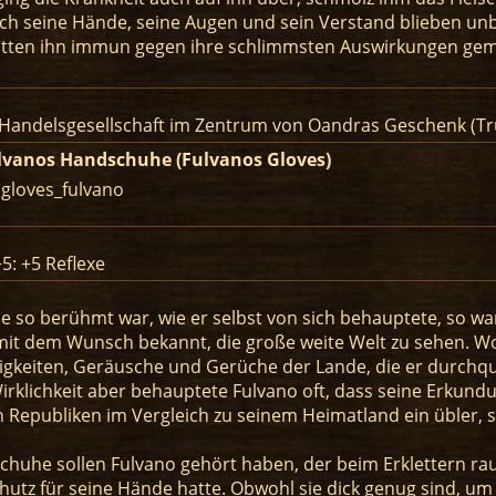
h seine Hände, seine Augen und sein Verstand blieben unb
tten ihn immun gegen ihre schlimmsten Auswirkungen gemacht
 Handelsgesellschaft im Zentrum von Oandras Geschenk (Tr
lvanos Handschuhe (Fulvanos Gloves)
 gloves_fulvano
5: +5 Reflexe
e so berühmt war, wie er selbst von sich behauptete, so war
mit dem Wunsch bekannt, die große weite Welt zu sehen. Wo
gkeiten, Geräusche und Gerüche der Lande, die er durchque
irklichkeit aber behauptete Fulvano oft, dass seine Erkun
n Republiken im Vergleich zu seinem Heimatland ein übler, 
chuhe sollen Fulvano gehört haben, der beim Erklettern r
hutz für seine Hände hatte. Obwohl sie dick genug sind, um