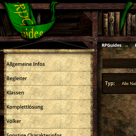
RPGuides
Allgemeine Infos
Begleiter
Typ
Klassen
Komplettlösung
Völker
Sonstige Charakterinfos