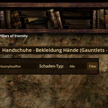
Pillars of Eternity
Handschuhe - Bekleidung Hände (Gauntlets - H
Schaden-Typ
Filter