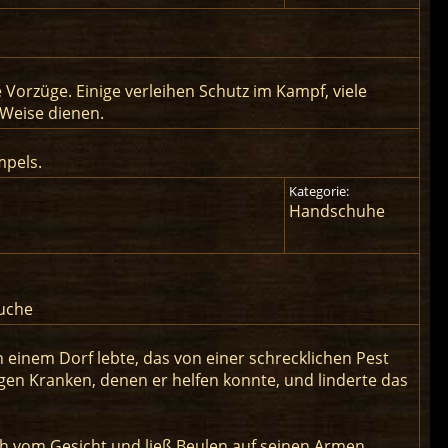
rzüge. Einige verleihen Schutz im Kampf, viele
 Weise dienen.
mpels.
Kategorie:
Handschuhe
euche
 einem Dorf lebte, das von einer schrecklichen Pest
igen Kranken, denen er helfen konnte, und linderte das
sch vom Gesicht und ließ Beulen auf seinen Armen