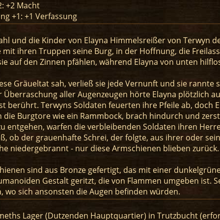
2: +2 Macht
ng +1: +1 Verfassung
ahl und die Kinder von Elayna Himmelsreißer von Terwyn
e mit ihren Truppen seine Burg, in der Hoffnung, die Freila
sie auf den Zinnen pfählen, während Elayna von unten hilfl
iese Gräueltat sah, verließ sie jede Vernunft und sie rannte
r Überraschung aller Augenzeugen hörte Elayna plötzlich au
t berührt. Terwyns Soldaten feuerten ihre Pfeile ab, doch E
 die Burgtore wie ein Rammbock, brach hindurch und zerst
zu entgehen, warfen die verbleibenden Soldaten ihren Herr
, ob der grauenhafte Schrei, der folgte, aus ihrer oder se
he niedergebrannt - nur diese Armschienen blieben zurück.
ienen sind aus Bronze gefertigt, das mit einer dunkelgrünen 
manoiden Gestalt geritzt, die von Flammen umgeben ist. Se
n, wo sich ansonsten die Augen befinden würden.
meths Lager (Dutzenden Hauptquartier) in Trutzbucht (erfo