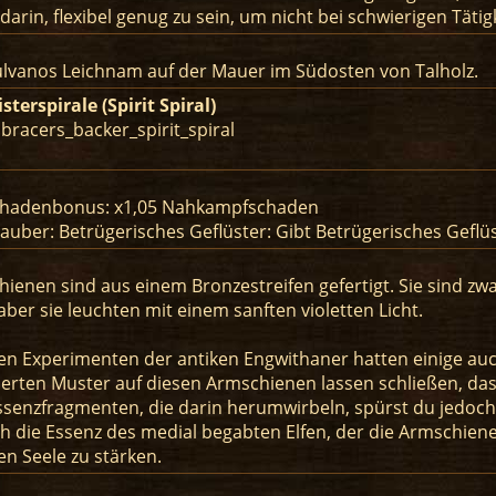
arin, flexibel genug zu sein, um nicht bei schwierigen Täti
ulvanos Leichnam auf der Mauer im Südosten von Talholz.
sterspirale (Spirit Spiral)
 bracers_backer_spirit_spiral
hadenbonus: x1,05 Nahkampfschaden
uber: Betrügerisches Geflüster: Gibt Betrügerisches Geflü
ienen sind aus einem Bronzestreifen gefertigt. Sie sind zw
aber sie leuchten mit einem sanften violetten Licht.
en Experimenten der antiken Engwithaner hatten einige auc
ten Muster auf diesen Armschienen lassen schließen, dass
senzfragmenten, die darin herumwirbeln, spürst du jedoch 
 die Essenz des medial begabten Elfen, der die Armschiene
en Seele zu stärken.