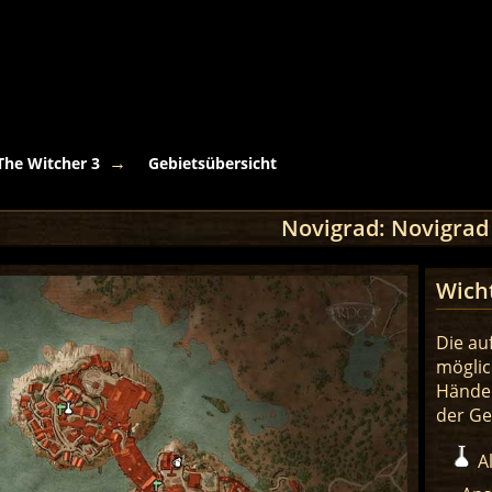
The Witcher 3
Gebietsübersicht
Novigrad: Novigrad 
Wich
Die au
möglic
Händer
der Ge
A