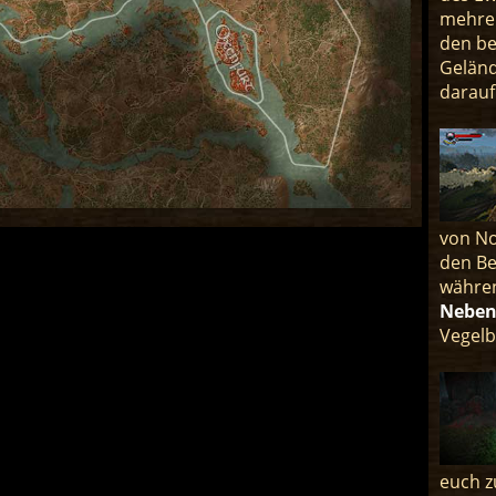
mehrer
den be
Geländ
darauf
von Nov
den Be
währe
Neben
Vegelb
euch z