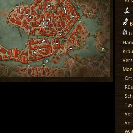
Ans
B
G
Händ
Kräu
Vers
Mon
Ort
Rüs
Sch
Tav
Ver
Ver
Waf