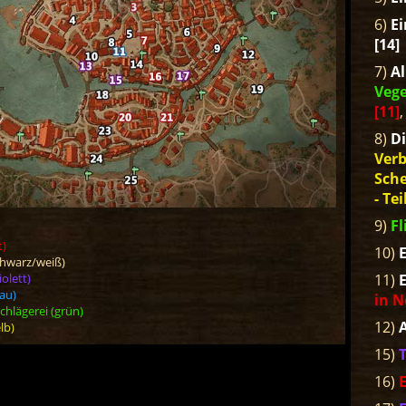
6)
Ei
[14]
7)
Al
Veg
[11]
8)
Di
Verb
Sche
- Tei
9)
Fl
t)
10)
E
hwarz/weiß)
olett)
11)
E
au)
in N
hlägerei (grün)
12)
A
lb)
15)
16)
E