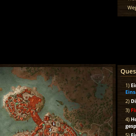
Weg
Ques
1)
Ei
Eins
2)
Di
3)
Fi
4)
Ho
gesp
5)
Ei