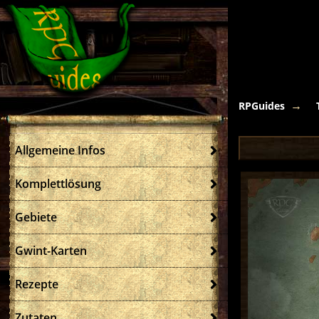
RPGuides
Allgemeine Infos
Komplettlösung
Gebiete
Gwint-Karten
Rezepte
Zutaten