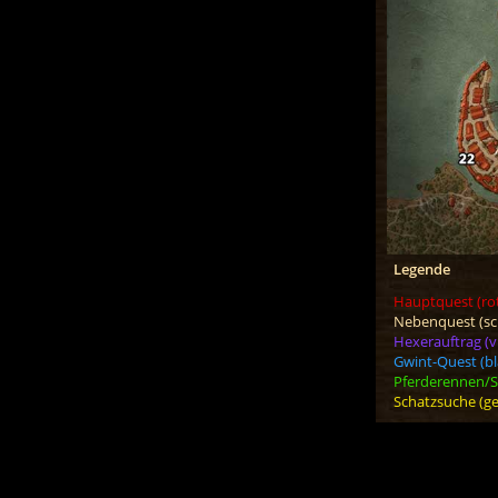
Legende
Hauptquest (ro
Nebenquest (sc
Hexerauftrag (vi
Gwint-Quest (bl
Pferderennen/Sc
Schatzsuche (ge