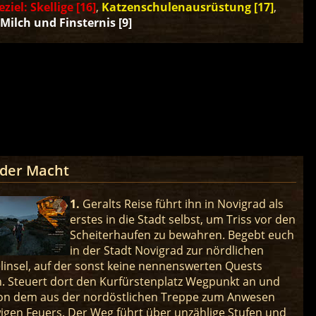
eziel: Skellige [16]
,
Katzenschulenausrüstung [17]
,
Milch und Finsternis [9]
 der Macht
1.
Geralts Reise führt ihn in Novigrad als
erstes in die Stadt selbst, um Triss vor den
Scheiterhaufen zu bewahren. Begebt euch
in der Stadt Novigrad zur nördlichen
insel, auf der sonst keine nennenswerten Quests
n. Steuert dort den Kurfürstenplatz Wegpunkt an und
von dem aus der nordöstlichen Treppe zum Anwesen
igen Feuers. Der Weg führt über unzählige Stufen und