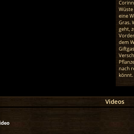
Corinne
Wüste 
eine W
Gras. 
geht, 
Vorder
dem We
Giftga
Versch
Pflanz
nach r
könnt.
Videos