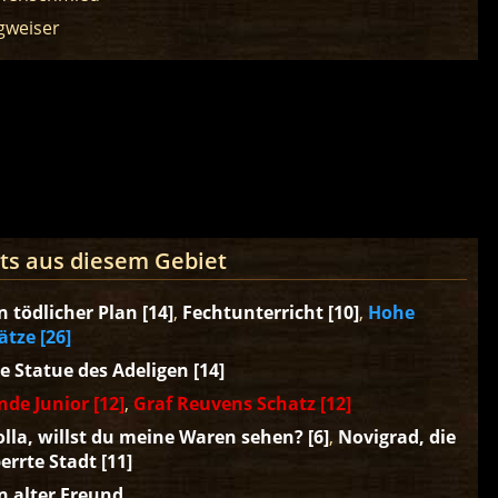
weiser
ts aus diesem Gebiet
n tödlicher Plan [14]
,
Fechtunterricht [10]
,
Hohe
ätze [26]
e Statue des Adeligen [14]
nde Junior [12]
,
Graf Reuvens Schatz [12]
lla, willst du meine Waren sehen? [6]
,
Novigrad, die
errte Stadt [11]
n alter Freund