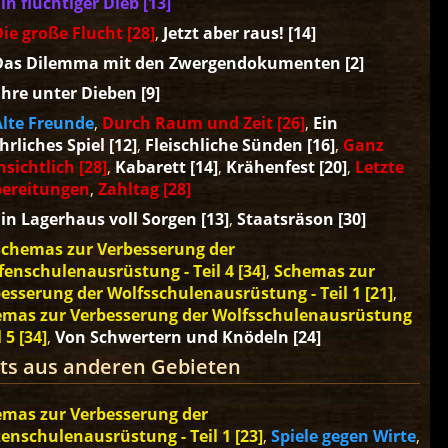
in flüchtiger Dieb [13]
ie große Flucht [28]
,
Jetzt aber raus! [14]
Das Dilemma mit den Zwergendokumenten [2]
hre unter Dieben [9]
Alte Freunde
,
Durch Raum und Zeit [26]
,
Ein
hrliches Spiel [12]
,
Fleischliche Sünden [16]
,
Ganz
nsichtlich [28]
,
Kabarett [14]
,
Krähenfest [20]
,
Letzte
bereitungen
,
Zahltag [28]
in Lagerhaus voll Sorgen [13]
,
Staatsräson [30]
Schemas zur Verbesserung der
fenschulenausrüstung - Teil 4 [34]
,
Schemas zur
esserung der Wolfsschulenausrüstung - Teil 1 [21]
,
mas zur Verbesserung der Wolfsschulenausrüstung
l 5 [34]
,
Von Schwertern und Knödeln [24]
ts aus anderen Gebieten
mas zur Verbesserung der
enschulenausrüstung - Teil 1 [23]
,
Spiele gegen Wirte
,