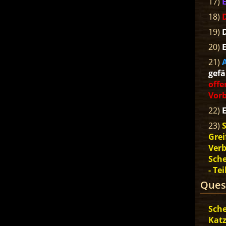
17)
E
18)
D
19)
20)
E
21)
gefä
offe
Vor
22)
E
23)
Grei
Verb
Sche
- Tei
Ques
Sche
Katz