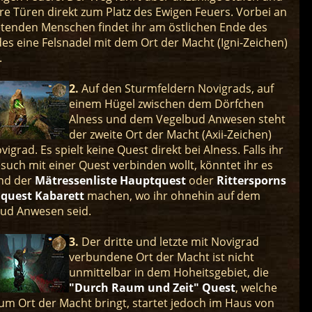
e Türen direkt zum Platz des Ewigen Feuers. Vorbei an
tenden Menschen findet ihr am östlichen Ende des
es eine Felsnadel mit dem Ort der Macht (Igni-Zeichen)
.
2.
Auf den Sturmfeldern Novigrads, auf
einem Hügel zwischen dem Dörfchen
Alness und dem Vegelbud Anwesen steht
der zweite Ort der Macht (Axii-Zeichen)
igrad. Es spielt keine Quest direkt bei Alness. Falls ihr
such mit einer Quest verbinden wollt, könntet ihr es
nd der
Mätressenliste Hauptquest
oder
Rittersporns
quest Kabarett
machen, wo ihr ohnehin auf dem
ud Anwesen seid.
3.
Der dritte und letzte mit Novigrad
verbundene Ort der Macht ist nicht
unmittelbar in dem Hoheitsgebiet, die
"Durch Raum und Zeit" Quest
, welche
um Ort der Macht bringt, startet jedoch im Haus von