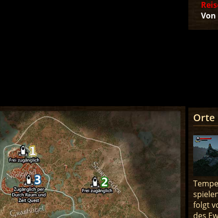
Reis
Von 
Orte
Tempel
spiele
folgt 
des Ew