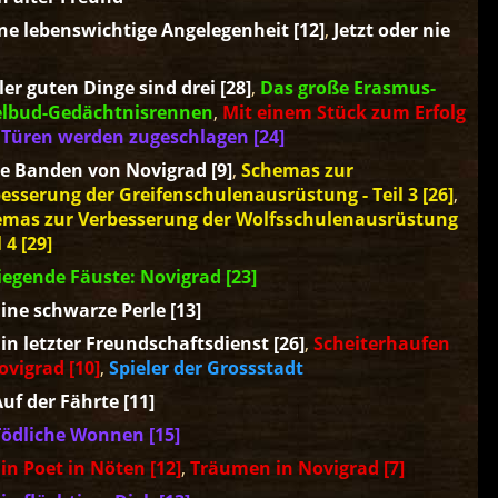
ne lebenswichtige Angelegenheit [12]
,
Jetzt oder nie
ler guten Dinge sind drei [28]
,
Das große Erasmus-
elbud-Gedächtnisrennen
,
Mit einem Stück zum Erfolg
,
Türen werden zugeschlagen [24]
e Banden von Novigrad [9]
,
Schemas zur
esserung der Greifenschulenausrüstung - Teil 3 [26]
,
mas zur Verbesserung der Wolfsschulenausrüstung
l 4 [29]
iegende Fäuste: Novigrad [23]
ine schwarze Perle [13]
in letzter Freundschaftsdienst [26]
,
Scheiterhaufen
ovigrad [10]
,
Spieler der Grossstadt
uf der Fährte [11]
Tödliche Wonnen [15]
in Poet in Nöten [12]
,
Träumen in Novigrad [7]