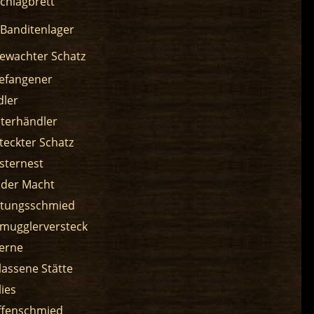
chlagbrett
Banditenlager
ewachter Schatz
efangener
ler
terhändler
teckter Schatz
sternest
 der Macht
tungsschmied
mugglerversteck
erne
lassene Stätte
lies
fenschmied