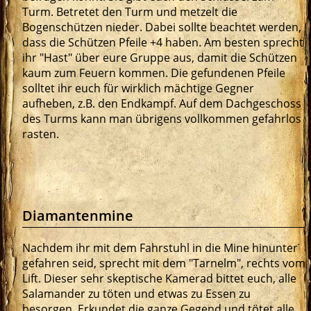
Turm. Betretet den Turm und metzelt die
Bogenschützen nieder. Dabei sollte beachtet werden,
dass die Schützen Pfeile +4 haben. Am besten sprecht
ihr "Hast" über eure Gruppe aus, damit die Schützen
kaum zum Feuern kommen. Die gefundenen Pfeile
solltet ihr euch für wirklich mächtige Gegner
aufheben, z.B. den Endkampf. Auf dem Dachgeschoss
des Turms kann man übrigens vollkommen gefahrlos
rasten.
Diamantenmine
Nachdem ihr mit dem Fahrstuhl in die Mine hinunter
gefahren seid, sprecht mit dem "Tarnelm", rechts vom
Lift. Dieser sehr skeptische Kamerad bittet euch, alle
Salamander zu töten und etwas zu Essen zu
besorgen. Erkundet die ganze Gegend und tötet alle