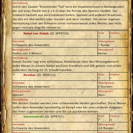
Beschreibung:
Durch den Zauber "Kriechender Tod" wird ein Insektenschwarm herbeigerufen,
der auf einer Fläche von 6 x 6 m über die Feinde des Spielers herfällt. Der
Schwarm besteht aus verschiedenen Käfern, Spinnen und anderen Kreaturen,
die alle ein Mal beißen oder stechen und dann sterben. Vor seiner eigenen
Vernichtung tötet der Schwarm somit normalerweise jedes Wesen, das nicht
gegen normale Angriffe immun ist.
Nebel von Eldath
(ID: SPPR720)
Stufe:
Initiative:
7
1
Reichweite:
Wirkungsdauer:
Sichtweite des Anwenders
1 Runde
Wirkungsbereich:
Rettungswurf:
Radius von 3 Metern
Keiner
Beschreibung:
Dieser Zauber legt eine silberblaue Nebeldecke über den Wirkungsbereich -
jedes Wesen in diesem Nebel wird von Krankheit und Gift geheilt und erhält
außerdem Heilung für 25 Schadenspunkte.
Pirscher
(ID: SPPR723)
Stufe:
Initiative:
7
1
Reichweite:
Wirkungsdauer:
Sichtweite des Anwenders
8 Stunden
Wirkungsbereich:
Rettungswurf:
Speziell
Nein
Beschreibung:
Mit diesem Zauber werden zwei schwankende Haufen geschaffen. Diese Wesen
helfen dem Anwender bereitwillig im Kampf oder bei allen anderen Aufgaben,
die ihnen zugewiesen werden und die sie ausführen können.
Sonnenstrahl
(ID: SPPR707)
Stufe:
Initiative:
7
3
Reichweite:
Wirkungsdauer:
Sichtweite des Anwenders
2-5 Runden
Wirkungsbereich:
Rettungswurf: