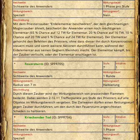
Reichweite:
Wirkungsdauer:
Sichtweite des Anwenders
1 Phase pro Stufe
Wirkungsbereich:
Rettungswurf:
Speziell
Nein
Beschreibung:
Mit dem Priesterzauber "Erdelementar beschwören", der dem gleichnamigen
Magierzauber ähnelt, beschwört der Anwender einen noch mächtigeren
Elementar (65 % Chance auf 12 TW für Elementar, 20 % Chance auf 16 TW, 10 %
Chance auf 20 TW und 5 % Chance auf 24 TW für Elementar). Der Elementar
gehorcht den Befehlen des Priesters, ohne dass dieser ihn durch Konzentration
steuern muss und somit weitere Aktionen durchführen kann, während der
Erdelementar aus seinen Gegnern Kleinholz macht. Der Elementar kämpft, bis
der Zauber verlischt, oder der Elementar erschlagen ist.
Feuersturm
(ID: SPPR705)
Stufe:
Initiative:
7
1
Reichweite:
Wirkungsdauer:
Sichtweite des Anwenders
1 Runde
Wirkungsbereich:
Rettungswurf:
Radius von 7 m
Halbierung
Beschreibung:
Durch diesen Zauber wird der Wirkungsbereich von prasselnden Flammen
bedeckt. Dabei werden 2-16 +1 Trefferpunkte pro Stufe des Priesters auf alle
Objekte im Wirkungsbereich vergeben. Die Zielwesen dürfen einen Rettungswurf
gegen Zauber durchführen, um den durch den Feuersturm angerichteten
Schaden zu halbieren.
Kriechender Tod
(ID: SPPR704)
Stufe:
Initiative:
7
1
Reichweite:
Wirkungsdauer:
Sichtweite des Anwenders
1 Phase
Wirkungsbereich:
Rettungswurf:
Speziell
Nein