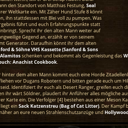
dann den Standort von Matthias Festung,
Seal
urer Weltkarte ein. Mit Zäher Hund Stufe 8 könnt
n, ihn stattdessen mit Blei voll zu pumpen. Was
rgebnis führt und euch Erfahrungspunkte statt
inbringt. Sprecht ihr den alten Mann weiter auf
langweilige Gegend an, erzählt er von seinem
mt Generator. Daraufhin könnt ihr dem alten
ford & Söhne VHS Kassette (Sanford & Sons
 Alamitos
schenken und bekommt als Gegenleistung das
W
nbuch: Anachist Cookbook
.
 hinter dem alten Mann kommt euch eine Horde Zitadellenki
 fliehen vor Dugans Robotern und bitten gerade euch um Hilf
 seid. Identifiziert ihr euch als Desert Ranger, greifen euch
n ihr wärt Söldner, plaudert ihr Anführer alles mögliche au
er Karte ein. Die Verfolger [4] bestehen aus einer Meson 
liegt ein
Sack Katzenstreu (Bag of Cat Litter)
. Der Kampf 
t näher an eure neuen Strahlenschutzanzüge und
Hollywoo