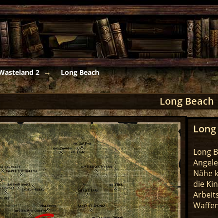
Wasteland 2
Long Beach
Long Beach
Long
Long B
Angele
Nähe k
die Ki
Arbeit
Waffe