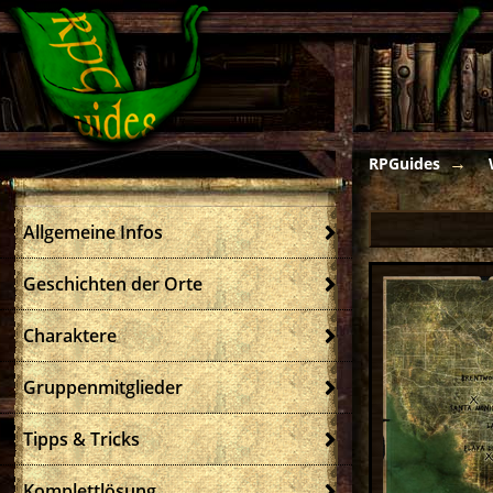
RPGuides
Allgemeine Infos
Geschichten der Orte
Charaktere
Gruppenmitglieder
Tipps & Tricks
Komplettlösung