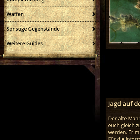
Waffen
Sonstige Gegenstände
Weitere Guides
Jagd auf d
Der alte Mann
euch gleich 
werden. Er me
Für die Infor