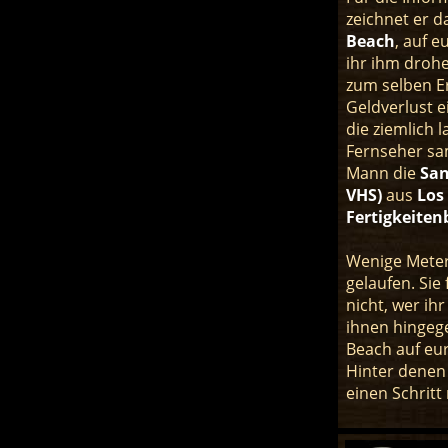
zeichnet er 
Beach
, auf e
ihr ihm drohe
zum selben E
Geldverlust e
die ziemlich 
Fernseher sa
Mann die
San
VHS)
aus
Los
Fertigkeite
Wenige Meter
gelaufen. Sie
nicht, wer ihr
ihnen hingege
Beach auf eur
Hinter denen 
einen Schrit