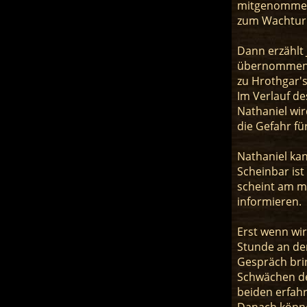
mitgenommen h
zum Wachturm
Dann erzählt
übernommen h
zu Hrothgar's
Im Verlauf de
Nathaniel wi
die Gefahr f
Nathaniel kan
Scheinbar ist
scheint am me
informieren.
Erst wenn wir
Stunde an de
Gespräch brin
Schwächen der
beiden erfahr
Danach könne