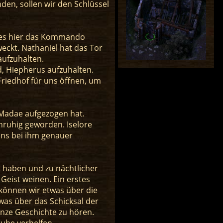
den, sollen wir den Schlüssel
anes hier das Kommando
ckt. Nathaniel hat das Tor
aufzuhalten.
d, Hiepherus aufzuhalten.
riedhof für uns öffnen, um
 Madae aufgezogen hat.
nruhig geworden. Iselore
uns bei ihm genauer
t haben und zu nächtlicher
eist weinen. Ein erstes
 können wir etwas über die
was über das Schicksal der
anze Geschichte zu hören.
uhe verhelfen.