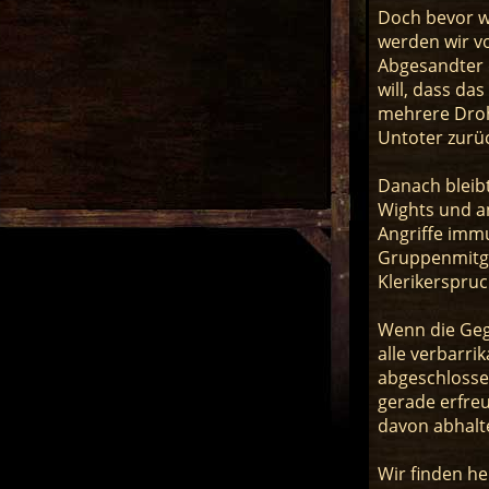
Doch bevor w
werden wir v
Abgesandter 
will, dass das
mehrere Droh
Untoter zurü
Danach bleibt
Wights und an
Angriffe immu
Gruppenmitgli
Klerikerspruc
Wenn die Geg
alle verbarri
abgeschlossen
gerade erfreu
davon abhalt
Wir finden h