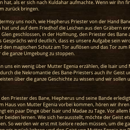
at, als er sich nach Kuldahar aufmachte. Wenn wir ihn fin
 zurück bringen.
 Jermsy uns noch, wie Hiepherus Priester von der Hand B
at und auf dem Friedhof die Leichen aus den Gräbern erwe
 Glen geschlossen, in der Hoffnung, den Priester des Bane 
s Gesprächs wird deutlich, dass es unsere Aufgabe sein wir
rd den magischen Schutz am Tor auflösen und das Tor zum F
ür die ganze Umgebung zu stoppen.
n uns ein wenig über Mutter Egenia erzählen, die Isair und
 durch die Nekromantie des Bane-Priesters auch ihr Geist u
isten über die ganze Geschichte zu wissen und wir sollen 
 den Priester des Bane, Hiepherus und seine Bande erledig
m Haus von Mutter Egenia vorbei kommen, hören wir ihren G
gt ein paar Dinge über Isair und Madae zu Tage. Vor allem
 beiden lernen. Wie sich herausstellt, möchte der Geist et
en. So werden wir erst mit Iselore reden müssen, um die g
n wir zurück kehren und den Geist von Mutter Egenia zur R