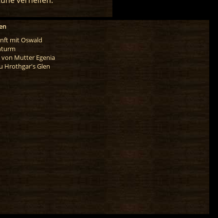
en
nft mit Oswald
hturm
 von Mutter Egenia
zu Hrothgar's Glen