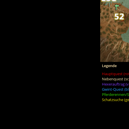
Legende
Hauptquest (ro
Nebenquest (sc
Hexerauftrag (vi
Gwint-Quest (bl
Pferderennen/Sc
Schatzsuche (ge