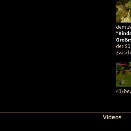
dem zw
"Rind
Großm
der Sü
Zwisch
43) be
Videos