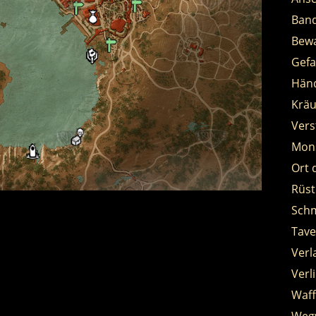
Band
Bewa
Gef
Händ
Kräu
Vers
Mon
Ort 
Rüs
Schm
Tave
Verl
Verl
Waf
Weg