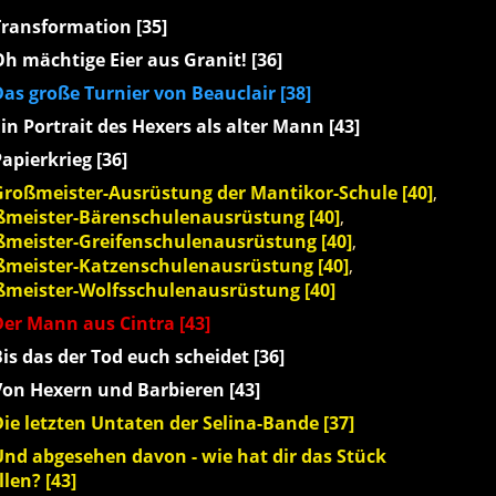
Transformation [35]
h mächtige Eier aus Granit! [36]
as große Turnier von Beauclair [38]
in Portrait des Hexers als alter Mann [43]
apierkrieg [36]
Großmeister-Ausrüstung der Mantikor-Schule [40]
,
ßmeister-Bärenschulenausrüstung [40]
,
meister-Greifenschulenausrüstung [40]
,
meister-Katzenschulenausrüstung [40]
,
meister-Wolfsschulenausrüstung [40]
Der Mann aus Cintra [43]
is das der Tod euch scheidet [36]
Von Hexern und Barbieren [43]
ie letzten Untaten der Selina-Bande [37]
Und abgesehen davon - wie hat dir das Stück
llen? [43]