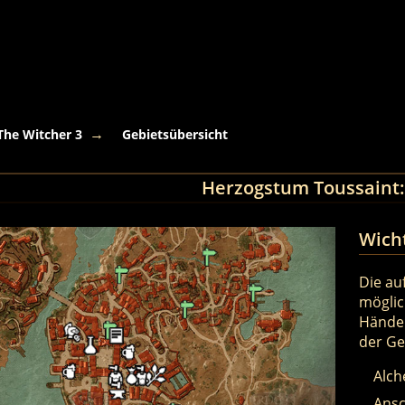
The Witcher 3
Gebietsübersicht
Herzogstum Toussaint:
Wich
Die au
möglic
Händer
der Ge
Alch
Ansc