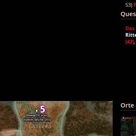
53)
Ques
Das 
Ritt
[42]
Orte