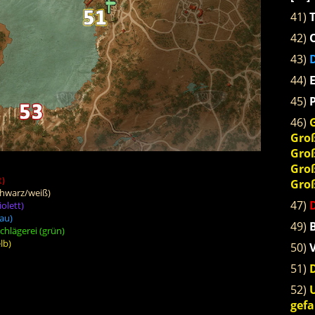
41)
42)
O
43)
D
44)
E
45)
P
46)
Gro
Groß
Groß
t)
Groß
hwarz/weiß)
47)
olett)
au)
49)
B
hlägerei (grün)
lb)
50)
51)
D
52)
gefa