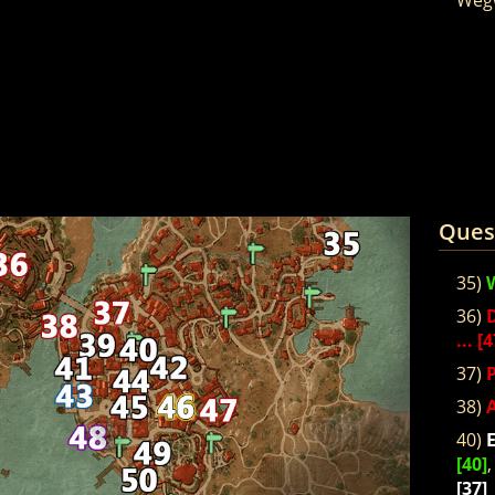
Ques
35)
W
36)
... [
37)
38)
A
40)
[40]
[37]