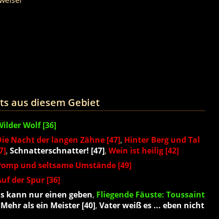
ts aus diesem Gebiet
ilder Wolf [36]
Die Nacht der langen Zähne [47]
,
Hinter Berg und Tal
47]
,
Schnatterschnatter! [47]
,
Wein ist heilig [42]
Pomp und seltsame Umstände [49]
uf der Spur [36]
Es kann nur einen geben
,
Fliegende Fäuste: Toussaint
,
Mehr als ein Meister [40]
,
Vater weiß es ... eben nicht