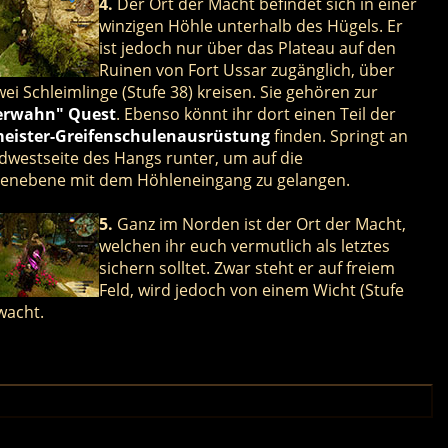
4.
Der Ort der Macht befindet sich in einer
winzigen Höhle unterhalb des Hügels. Er
ist jedoch nur über das Plateau auf den
Ruinen von Fort Ussar zugänglich, über
ei Schleimlinge (Stufe 38) kreisen. Sie gehören zur
erwahn" Quest
. Ebenso könnt ihr dort einen Teil der
eister-Greifenschulenausrüstung
finden. Springt an
dwestseite des Hangs runter, um auf die
enebene mit dem Höhleneingang zu gelangen.
5.
Ganz im Norden ist der Ort der Macht,
welchen ihr euch vermutlich als letztes
sichern solltet. Zwar steht er auf freiem
Feld, wird jedoch von einem Wicht (Stufe
wacht.