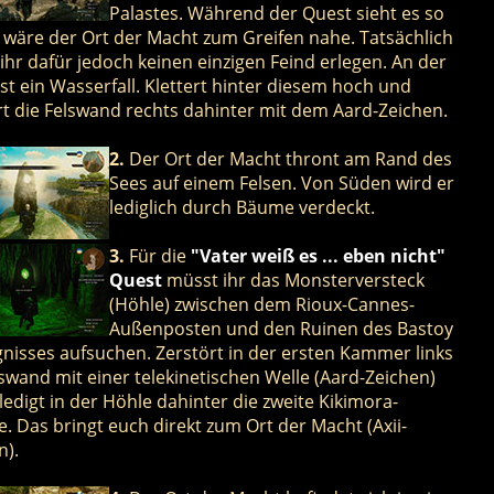
Palastes. Während der Quest sieht es so
ls wäre der Ort der Macht zum Greifen nahe. Tatsächlich
ihr dafür jedoch keinen einzigen Feind erlegen. An der
ist ein Wasserfall. Klettert hinter diesem hoch und
rt die Felswand rechts dahinter mit dem Aard-Zeichen.
2.
Der Ort der Macht thront am Rand des
Sees auf einem Felsen. Von Süden wird er
lediglich durch Bäume verdeckt.
3.
Für die
"Vater weiß es ... eben nicht"
Quest
müsst ihr das Monsterversteck
(Höhle) zwischen dem Rioux-Cannes-
Außenposten und den Ruinen des Bastoy
nisses aufsuchen. Zerstört in der ersten Kammer links
lswand mit einer telekinetischen Welle (Aard-Zeichen)
ledigt in der Höhle dahinter die zweite Kikimora-
. Das bringt euch direkt zum Ort der Macht (Axii-
n).