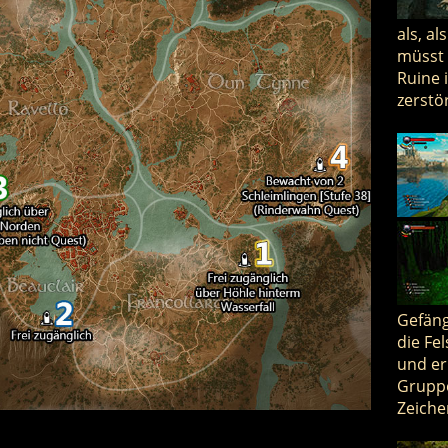
als, a
müsst 
Ruine 
zerstö
Gefäng
die Fe
und er
Gruppe
Zeiche