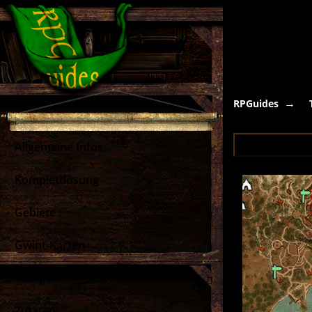
RPGuides
Allgemeine Infos
Komplettlösung
Gebiete
Gwint-Karten
Rezepte
Zutaten