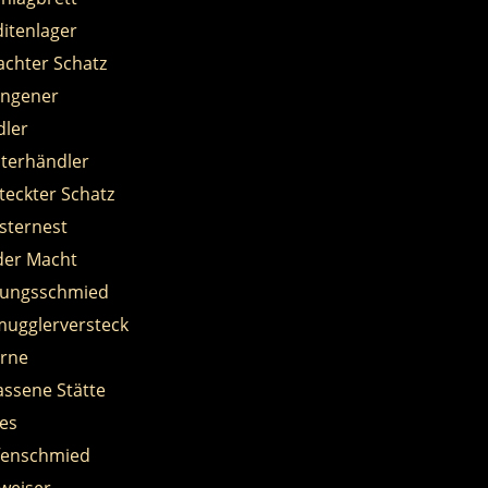
itenlager
chter Schatz
angener
ler
terhändler
teckter Schatz
sternest
der Macht
tungsschmied
ugglerversteck
rne
assene Stätte
ies
fenschmied
weiser