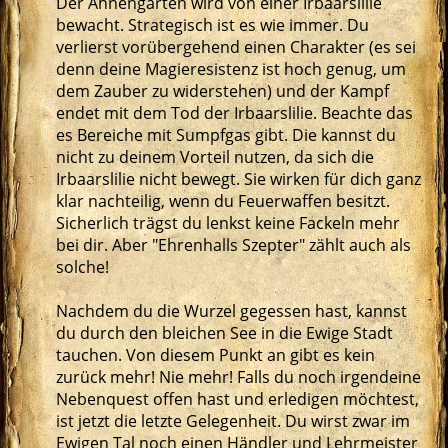
Der Ahnengarten wird von einer Irbaarslilie
bewacht. Strategisch ist es wie immer. Du
verlierst vorübergehend einen Charakter (es sei
denn deine Magieresistenz ist hoch genug, um
dem Zauber zu widerstehen) und der Kampf
endet mit dem Tod der Irbaarslilie. Beachte das
es Bereiche mit Sumpfgas gibt. Die kannst du
nicht zu deinem Vorteil nutzen, da sich die
Irbaarslilie nicht bewegt. Sie wirken für dich ganz
klar nachteilig, wenn du Feuerwaffen besitzt.
Sicherlich trägst du lenkst keine Fackeln mehr
bei dir. Aber "Ehrenhalls Szepter" zählt auch als
solche!
Nachdem du die Wurzel gegessen hast, kannst
du durch den bleichen See in die Ewige Stadt
tauchen. Von diesem Punkt an gibt es kein
zurück mehr! Nie mehr! Falls du noch irgendeine
Nebenquest offen hast und erledigen möchtest,
ist jetzt die letzte Gelegenheit. Du wirst zwar im
Ewigen Tal noch einen Händler und Lehrmeister