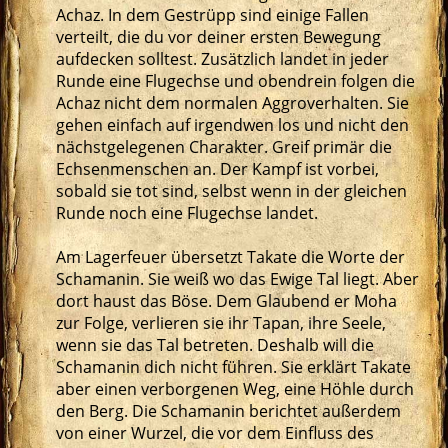
Achaz. In dem Gestrüpp sind einige Fallen
verteilt, die du vor deiner ersten Bewegung
aufdecken solltest. Zusätzlich landet in jeder
Runde eine Flugechse und obendrein folgen die
Achaz nicht dem normalen Aggroverhalten. Sie
gehen einfach auf irgendwen los und nicht den
nächstgelegenen Charakter. Greif primär die
Echsenmenschen an. Der Kampf ist vorbei,
sobald sie tot sind, selbst wenn in der gleichen
Runde noch eine Flugechse landet.
Am Lagerfeuer übersetzt Takate die Worte der
Schamanin. Sie weiß wo das Ewige Tal liegt. Aber
dort haust das Böse. Dem Glaubend er Moha
zur Folge, verlieren sie ihr Tapan, ihre Seele,
wenn sie das Tal betreten. Deshalb will die
Schamanin dich nicht führen. Sie erklärt Takate
aber einen verborgenen Weg, eine Höhle durch
den Berg. Die Schamanin berichtet außerdem
von einer Wurzel, die vor dem Einfluss des