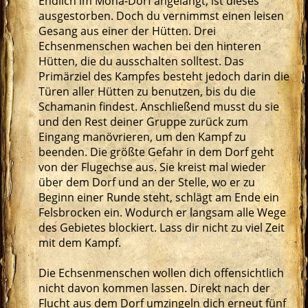
Endlich im Moha-Dorf angelangt, ist dieses
ausgestorben. Doch du vernimmst einen leisen
Gesang aus einer der Hütten. Drei
Echsenmenschen wachen bei den hinteren
Hütten, die du ausschalten solltest. Das
Primärziel des Kampfes besteht jedoch darin die
Türen aller Hütten zu benutzen, bis du die
Schamanin findest. Anschließend musst du sie
und den Rest deiner Gruppe zurück zum
Eingang manövrieren, um den Kampf zu
beenden. Die größte Gefahr in dem Dorf geht
von der Flugechse aus. Sie kreist mal wieder
über dem Dorf und an der Stelle, wo er zu
Beginn einer Runde steht, schlägt am Ende ein
Felsbrocken ein. Wodurch er langsam alle Wege
des Gebietes blockiert. Lass dir nicht zu viel Zeit
mit dem Kampf.
Die Echsenmenschen wollen dich offensichtlich
nicht davon kommen lassen. Direkt nach der
Flucht aus dem Dorf umzingeln dich erneut fünf