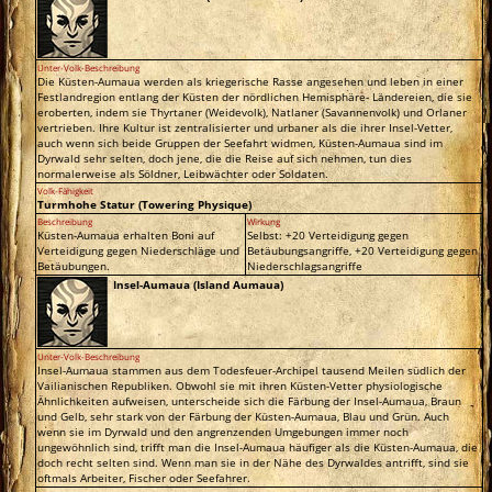
Unter-Volk-Beschreibung
Die Küsten-Aumaua werden als kriegerische Rasse angesehen und leben in einer
Festlandregion entlang der Küsten der nördlichen Hemisphäre- Ländereien, die sie
eroberten, indem sie Thyrtaner (Weidevolk), Natlaner (Savannenvolk) und Orlaner
vertrieben. Ihre Kultur ist zentralisierter und urbaner als die ihrer Insel-Vetter,
auch wenn sich beide Gruppen der Seefahrt widmen, Küsten-Aumaua sind im
Dyrwald sehr selten, doch jene, die die Reise auf sich nehmen, tun dies
normalerweise als Söldner, Leibwächter oder Soldaten.
Volk-Fähigkeit
Turmhohe Statur (Towering Physique)
Beschreibung
Wirkung
Küsten-Aumaua erhalten Boni auf
Selbst: +20 Verteidigung gegen
Verteidigung gegen Niederschläge und
Betäubungsangriffe, +20 Verteidigung gegen
Betäubungen.
Niederschlagsangriffe
Insel-Aumaua (Island Aumaua)
Unter-Volk-Beschreibung
Insel-Aumaua stammen aus dem Todesfeuer-Archipel tausend Meilen südlich der
Vailianischen Republiken. Obwohl sie mit ihren Küsten-Vetter physiologische
Ähnlichkeiten aufweisen, unterscheide sich die Färbung der Insel-Aumaua, Braun
und Gelb, sehr stark von der Färbung der Küsten-Aumaua, Blau und Grün. Auch
wenn sie im Dyrwald und den angrenzenden Umgebungen immer noch
ungewöhnlich sind, trifft man die Insel-Aumaua häufiger als die Küsten-Aumaua, die
doch recht selten sind. Wenn man sie in der Nähe des Dyrwaldes antrifft, sind sie
oftmals Arbeiter, Fischer oder Seefahrer.