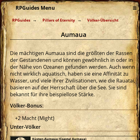
≡
RPGuides Menu
RPGuides
Pillars of Eternity
Völker-Übersicht
Aumaua
Die mächtigen Aumaua sind die größten der Rassen
der Gestandenen und können gewöhnlich in oder in
der Nähe von Ozeanen gefunden werden. Auch wenn
nicht wirklich aquatisch, haben sie eine Affinität zu
Wasser, und viele ihrer Zivilisationen, wie die Rauatai,
basieren auf der Herrschaft über die See. Sie sind
bekannt für ihre beispiellose Stärke.
Völker-Bonus:
+2 Macht (Might)
Unter-Völker
Küsten-Aumaua (Coastal Aumaua)