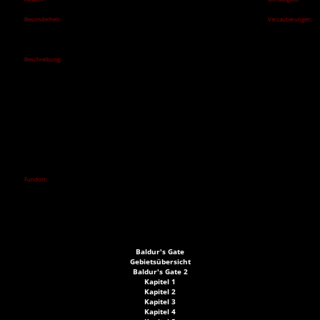
8
0
Besonderheit:
Verzauberungen:
Vergeltung: Zurückschlagen, wenn von einem Nahkampfangriff
3/12
getroffen
Gut: +4 Schildabwehr
Beschreibung:
Suras Abendmahlteller wurde von Ferron Dulca von dem Tisch der Ogermatronin
Sura gestohlen, nachdem er in ihr Lager eingedrungen war, um sie zu ermorden. Im
Augenblick seines Triumphs zog Ferron den Eisenteller unter dem Kopf der leblosen
Matronin hervor und hielt ihn empor wie einen Schild. Er brachte den Teller und
einige von Suras Essenswerkzeugen zu einem örtlichen Schmied und ließ einen
Schild daraus fertigen.
Die scharfen Klingen, die aus der Vorderseite des Schilds hervorragten, erwiesen
sich im Nahkampf als hervorragende Abschreckung gegen Feinde. Ferron führte ihn
regelmäßig im Kampf - bis er seinen Schild, seinen Arm und sein Leben an Suras
Tochter verlor.
Fundort:
Rüstungsregal in der Waffenkammer auf Ebene 1 von Cliaban Rilag.
Baldur's Gate
Gebietsübersicht
Baldur's Gate 2
Kapitel 1
Kapitel 2
Kapitel 3
Kapitel 4