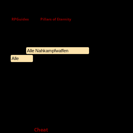
≡
RPGuides Menu
RPGuides
Pillars of Eternity
Schilde (Shields) | Pillars of Eternity
Typ
Schaden-Typ
Filter
Schilde gibt es in drei Ausführungen: klein, mittel und
groß. Je größer der Schild ist, desto höher ist dessen
Abwehr Wert. Gleichzeitig sinkt jedoch mit der Größe
die Genauigkeit der Angriffe des Trägers.
Die ID ist die Spielinterne Bezeichnung des
Gegenstandes. Sie kann verwendet werden, um das
Objekt per
Cheat
zu erlangen.