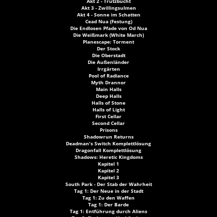
Akt 2 - Trutzbucht
Akt 3 - Zwillingsulmen
Akt 4 - Sonne im Schatten
Cead Nua (Festung)
Die Endlosen Pfade von Od Nua
Die Weißmark (White March)
Planescape: Torment
Der Stock
Die Oberstadt
Die Außenländer
Irrgärten
Pool of Radiance
Myth Drannor
Main Halls
Deep Halls
Halls of Stone
Halls of Light
First Cellar
Second Cellar
Prisons
Shadowrun Returns
Deadman's Switch Komplettlösung
Dragonfall Komplettlösung
Shadows: Heretic Kingdoms
Kapitel 1
Kapitel 2
Kapitel 3
South Park - Der Stab der Wahrheit
Tag 1: Der Neue in der Stadt
Tag 1: Zu den Waffen
Tag 1: Der Barde
Tag 1: Entführung durch Aliens