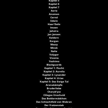
Kapitel 5
Kapitel 6
Kapitel 7
Aerie
Anomen
Cernd
Edwin
Haer'Dalis
Imoen
Jaheira
Jan Jansen
Keldorn
Korgan
Mazzy
Minsk
Nalia
Valygar
Viconia
Yoshimo
Blackguards
Kapitel 1: Flucht
Kapitel 2: Aurelia
Kapitel 3: Lysander
Kapitel 4: Urias
Kapitel 5: Das Ewige Tal
Arenakämpfe
Bruderliebe
Charyb'yzz
Ciliegos Unschuld
Das Bettlermädchen
Das Schlachtfeld von Wobran
Der Fratzenstab