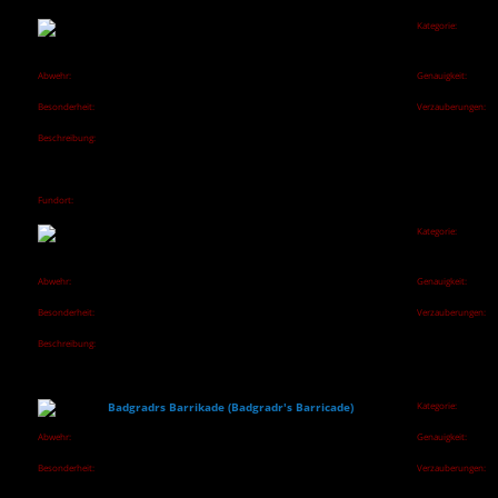
verschiedenen Formen. Oftmals sind sie auch mit Wappen geschmückt.
Außergewöhnlicher kleiner Schild (Exceptional Small
Kategorie:
Schild
Shield)
ID: shield_small_exceptional
Abwehr:
Genauigkeit:
8
0
Besonderheit:
Verzauberungen:
Außergewöhnlich: +8 Schildabwehr
4/12
Beschreibung:
Kleine Schilde bieten zwar nicht viel Schutz, beeinträchtigen die Schlaggenauigkeit
eines Kriegers dafür aber überhaupt nicht. Im Gegensatz zu größeren Schilden, die
am Unterarm getragen werden, werden kleine Schilde in der Hand gehalten.
Fundort:
Derwns Waffen und Rüstungen auf dem Markt von Herdlied in Zwillingsulmen.
Außergewöhnlicher mittlerer Schild (Dreiecksschild)
Kategorie:
Schild
(Exceptional Medium Shield (Heater))
ID: shield_medium_heater_exceptional
Abwehr:
Genauigkeit:
12
-4
Besonderheit:
Verzauberungen:
Außergewöhnlich: +8 Schildabwehr
4/12
Beschreibung:
Mittlere Schilde bieten einen mittelmäßig verbesserten Schutz bei gering
reduzierter Schlaggenauigkeit. Im Dyrwald sind sie die am weitesten verbreiteten
Schilde und kommen in vielen Formen vor.
Badgradrs Barrikade (Badgradr's Barricade)
Kategorie:
Schild
Abwehr:
Genauigkeit:
12
-4
Besonderheit:
Verzauberungen:
10% Fernkampfangriffe zurück auf den Angreifer reflektiert
13/12
Gibt Säule des Glaubens bei Kritischem Treffer (1 pro Ruhephase).