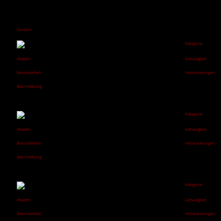
Ein Bürger von Guthoffnung, so heißt es, hat diesen Schild aus dem See der
versenkten Gräber gezogen. Dieser ramponierte Drachenschild ist hervorragend
gefertigt, auch wenn die grüne Farbe des Wappenturms an einigen Stellen schon
abblättert.
Fundort:
Beute aus Schatzkammer in Concelhauts Festung Crägdholt.
Engwithanischer Schild
Kategorie:
Schild
ID: shield_medium_adra
Abwehr:
Genauigkeit:
10
-10
Besonderheit:
Verzauberungen:
-
0/12
Beschreibung:
Die Engwithaner sind für ihre Architektur und magischen Fähigkeiten legendär, ihre
Metallbearbeitung lässt viel zu wünschen übrig. Dieses Bronzeschild ist zwar schön,
dafür aber schwer und langsam zu führen.
Engwithanischer Schild
Kategorie:
Schild
ID: shield_medium_animat
Abwehr:
Genauigkeit:
10
-10
Besonderheit:
Verzauberungen:
-
0/12
Beschreibung:
Die Engwithaner sind für ihre Architektur und magischen Fähigkeiten legendär, ihre
Metallbearbeitung lässt viel zu wünschen übrig. Dieses Bronzeschild ist zwar schön,
dafür aber schwer und langsam zu führen.
Großer Schild (Large Shield)
Kategorie:
Schild
ID: shield_large
Abwehr:
Genauigkeit:
16
-8
Besonderheit:
Verzauberungen:
-
0/12