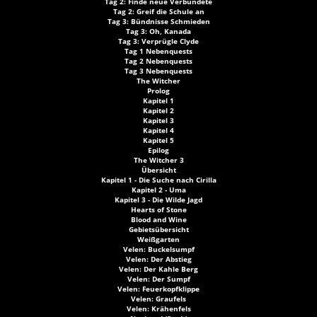
Tag 2: Finde neue Verbündete
Tag 2: Greif die Schule an
Tag 3: Bündnisse Schmieden
Tag 3: Oh, Kanada
Tag 3: Verprügle Clyde
Tag 1 Nebenquests
Tag 2 Nebenquests
Tag 3 Nebenquests
The Witcher
Prolog
Kapitel 1
Kapitel 2
Kapitel 3
Kapitel 4
Kapitel 5
Epilog
The Witcher 3
Übersicht
Kapitel 1 - Die Suche nach Cirilla
Kapitel 2 - Uma
Kapitel 3 - Die Wilde Jagd
Hearts of Stone
Blood and Wine
Gebietsübersicht
Weißgarten
Velen: Buckelsumpf
Velen: Der Abstieg
Velen: Der Kahle Berg
Velen: Der Sumpf
Velen: Feuerkopfklippe
Velen: Graufels
Velen: Krähenfels