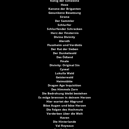
König der Schweine
Hexe
Kanone der Briganten
Gesunkene Besatzung
Sirene
Der Sammler
Schlurfer
Schlurfender Schrecken
Herz der Finsternis
Divine Divinity
Aleroth
Flussheim und Verdistis
Der Rat der Sieben
Der Dunkelwald
Das Ödland
Finale
Divinity: Original Sin
Cyseal
Lukulla Wald
Geisterwald
Heimstätte
Dragon Age Inquisition
Des Himmels Zorn
Die Bedrohung bleibt bestehen
Es möge brennen in deinem Herzen
Hier wartet der Abgrund
Böse Augen und böse Herzen
Die Folgen des Hochmuts
Verderben über die Welt
Haven
Die Hinterlande
Val Royeaux