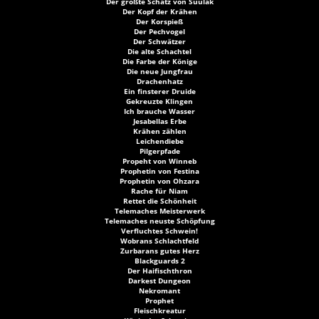
Der größte Schatz von Suulak
Der Kopf der Krähen
Der Korspieß
Der Pechvogel
Der Schwätzer
Die alte Schachtel
Die Farbe der Könige
Die neue Jungfrau
Drachenhatz
Ein finsterer Druide
Gekreuzte Klingen
Ich brauche Wasser
Jesabellas Erbe
Krähen zählen
Leichendiebe
Pilgerpfade
Propeht von Winneb
Prophetin von Festina
Prophetin von Ohzara
Rache für Niam
Rettet die Schönheit
Telemaches Meisterwerk
Telemaches neuste Schöpfung
Verfluchtes Schwein!
Wobrans Schlachtfeld
Zurbarans gutes Herz
Blackguards 2
Der Haifischthron
Darkest Dungeon
Nekromant
Prophet
Fleischkreatur