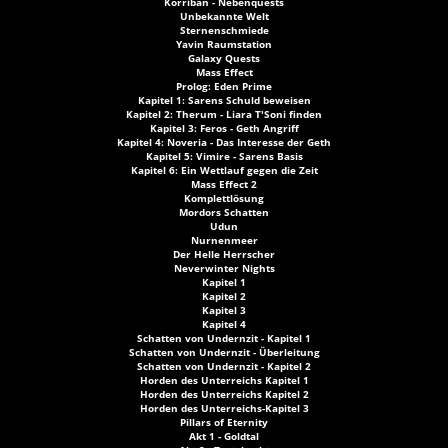
Korriban - Nebenquests
Unbekannte Welt
Sternenschmiede
Yavin Raumstation
Galaxy Quests
Mass Effect
Prolog: Eden Prime
Kapitel 1: Sarens Schuld beweisen
Kapitel 2: Therum - Liara T'Soni finden
Kapitel 3: Feros - Geth Angriff
Kapitel 4: Noveria - Das Interesse der Geth
Kapitel 5: Vimire - Sarens Basis
Kapitel 6: Ein Wettlauf gegen die Zeit
Mass Effect 2
Komplettlösung
Mordors Schatten
Udun
Nurnenmeer
Der Helle Herrscher
Neverwinter Nights
Kapitel 1
Kapitel 2
Kapitel 3
Kapitel 4
Schatten von Undernzit - Kapitel 1
Schatten von Undernzit - Überleitung
Schatten von Undernzit - Kapitel 2
Horden des Unterreichs Kapitel 1
Horden des Unterreichs Kapitel 2
Horden des Unterreichs-Kapitel 3
Pillars of Eternity
Akt 1 - Goldtal