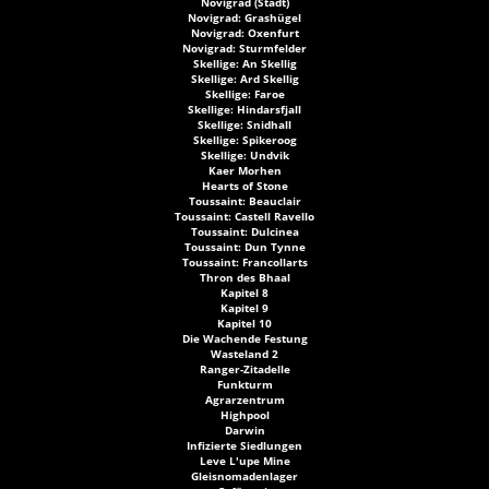
Novigrad (Stadt)
Novigrad: Grashügel
Novigrad: Oxenfurt
Novigrad: Sturmfelder
Skellige: An Skellig
Skellige: Ard Skellig
Skellige: Faroe
Skellige: Hindarsfjall
Skellige: Snidhall
Skellige: Spikeroog
Skellige: Undvik
Kaer Morhen
Hearts of Stone
Toussaint: Beauclair
Toussaint: Castell Ravello
Toussaint: Dulcinea
Toussaint: Dun Tynne
Toussaint: Francollarts
Thron des Bhaal
Kapitel 8
Kapitel 9
Kapitel 10
Die Wachende Festung
Wasteland 2
Ranger-Zitadelle
Funkturm
Agrarzentrum
Highpool
Darwin
Infizierte Siedlungen
Leve L'upe Mine
Gleisnomadenlager