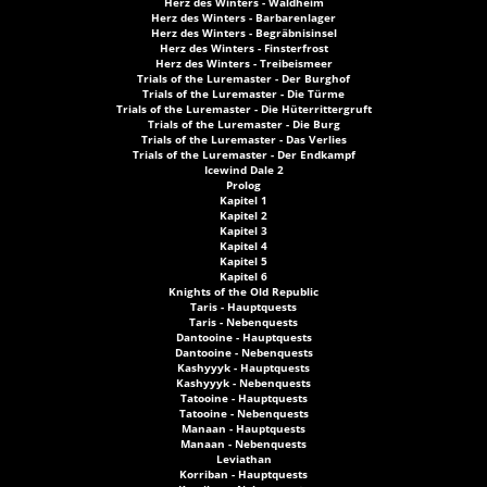
Herz des Winters - Waldheim
Herz des Winters - Barbarenlager
Herz des Winters - Begräbnisinsel
Herz des Winters - Finsterfrost
Herz des Winters - Treibeismeer
Trials of the Luremaster - Der Burghof
Trials of the Luremaster - Die Türme
Trials of the Luremaster - Die Hüterrittergruft
Trials of the Luremaster - Die Burg
Trials of the Luremaster - Das Verlies
Trials of the Luremaster - Der Endkampf
Icewind Dale 2
Prolog
Kapitel 1
Kapitel 2
Kapitel 3
Kapitel 4
Kapitel 5
Kapitel 6
Knights of the Old Republic
Taris - Hauptquests
Taris - Nebenquests
Dantooine - Hauptquests
Dantooine - Nebenquests
Kashyyyk - Hauptquests
Kashyyyk - Nebenquests
Tatooine - Hauptquests
Tatooine - Nebenquests
Manaan - Hauptquests
Manaan - Nebenquests
Leviathan
Korriban - Hauptquests