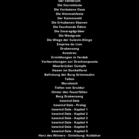
Der Fahlbruch
Die Sturmküste
Die Verbotene Oase
Die Himmelsfeste
Der Kammwald
Die Erhabenen Ebenen
Die Fauchende Ödnis
Die Smaragdgräber
Die Westgrate
Die Wiege der Sulevin-Klinge
Emprise du Lion
Drakensang
Avestreu
Ermittlungen in Ferdok
Vorbereitungen zur Drachenqueste
Moorbrücker Sümpfe
Hexen im Dunkelforst
Befreiung der Burg Grimmzahn
Tallon
Murolosch
Tiefen von Gruldur
Hinter den Feuerfällen
Berg Drakensang
Icewind Dale
Icewind Dale - Prolog
Icewind Dale - Kapitel 1
Icewind Dale - Kapitel 2
Icewind Dale - Kapitel 3
Icewind Dale - Kapitel 4
Icewind Dale - Kapitel 5
Icewind Dale - Kapitel 6
Herz des Winters - Einleitung: Kuldahar