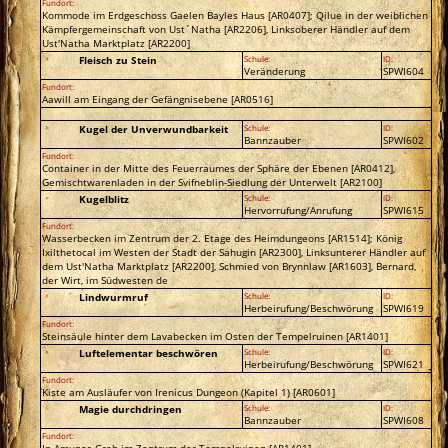
Fundort:
Kommode im Erdgeschoss Gaelen Bayles Haus [AR0407]; Qilue in der weiblichen
Kämpfergemeinschaft von Ust´Natha [AR2206], Linksoberer Händler auf dem
Ust'Natha Marktplatz [AR2200]
Fleisch zu Stein
Schule:
ID:
Veränderung
SPWI604
Fundort:
Aawill am Eingang der Gefängnisebene [AR0516]
Kugel der Unverwundbarkeit
Schule:
ID:
Bannzauber
SPWI602
Fundort:
Container in der Mitte des Feuerraumes der Sphäre der Ebenen [AR0412],
Gemischtwarenladen in der Svifneblin-Siedlung der Unterwelt [AR2100]
Kugelblitz
Schule:
ID:
Hervorrufung/Anrufung
SPWI615
Fundort:
Wasserbecken im Zentrum der 2. Etage des Heimdungeons [AR1514]; König
Ixilthetocal im Westen der Stadt der Sahugin [AR2300], Linksunterer Händler auf
dem Ust'Natha Marktplatz [AR2200], Schmied von Brynnlaw [AR1603], Bernard,
der Wirt, im Südwesten de
Lindwurmruf
Schule:
ID:
Herbeirufung/Beschwörung
SPWI619
Fundort:
Steinsäule hinter dem Lavabecken im Osten der Tempelruinen [AR1401]
Luftelementar beschwören
Schule:
ID:
Herbeirufung/Beschwörung
SPWI621
Fundort:
Kiste am Ausläufer von Irenicus Dungeon (Kapitel 1) [AR0601]
Magie durchdringen
Schule:
ID:
Bannzauber
SPWI608
Fundort:
In Amunas Grab im Zentrum der Tempelruinen [AR1401]