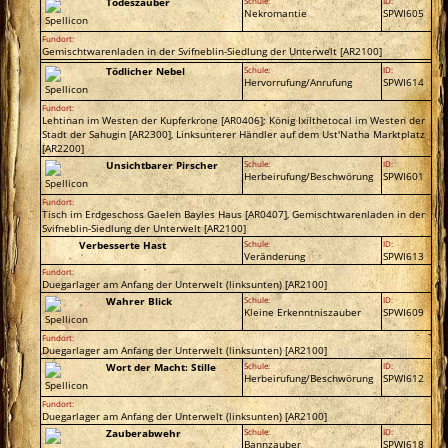
Todeszauber
Schule:
ID:
Nekromantie
SPWI605
Fundort:
Gemischtwarenladen in der Svifneblin-Siedlung der Unterwelt [AR2100]
Tödlicher Nebel
Schule:
ID:
Hervorrufung/Anrufung
SPWI614
Fundort:
Lehtinan im Westen der Kupferkrone [AR0406]; König Ixilthetocal im Westen der
Stadt der Sahugin [AR2300], Linksunterer Händler auf dem Ust'Natha Marktplatz
[AR2200]
Unsichtbarer Pirscher
Schule:
ID:
Herbeirufung/Beschwörung
SPWI601
Fundort:
Tisch im Erdgeschoss Gaelen Bayles Haus [AR0407], Gemischtwarenladen in der
Svifneblin-Siedlung der Unterwelt [AR2100]
Verbesserte Hast
Schule:
ID:
Veränderung
SPWI613
Fundort:
Duegarlager am Anfang der Unterwelt (linksunten) [AR2100]
Wahrer Blick
Schule:
ID:
Kleine Erkenntniszauber
SPWI609
Fundort:
Duegarlager am Anfang der Unterwelt (linksunten) [AR2100]
Wort der Macht: Stille
Schule:
ID:
Herbeirufung/Beschwörung
SPWI612
Fundort:
Duegarlager am Anfang der Unterwelt (linksunten) [AR2100]
Zauberabwehr
Schule:
ID:
Bannzauber
SPWI618