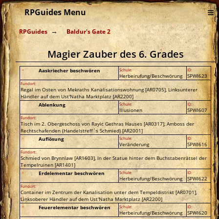
≡
RPGuides Menu
RPGuides
Baldur's Gate 2
Magier Zauber des 6. Grades
Aaskriecher beschwören
Schule:
ID:
Herbeirufung/Beschwörung
SPWI623
Fundort:
Regal im Osten von Mekraths Kanalisationswohnung [AR0705], Linksunterer
Händler auf dem Ust'Natha Marktplatz [AR2200]
Ablenkung
Schule:
ID:
Illusionen
SPWI607
Fundort:
Tisch im 2. Obergeschoss von Rayic Gethras Hauses [AR0317], Amboss der
Rechtschafenden (Handelstreff´s Schmied) [AR2001]
Auflösung
Schule:
ID:
Veränderung
SPWI616
Fundort:
Schmied von Brynnlaw [AR1603], In der Statue hinter dem Buchstabenrätsel der
Tempelruinen [AR1401]
Erdelementar beschwören
Schule:
ID:
Herbeirufung/Beschwörung
SPWI622
Fundort:
Container im Zentrum der Kanalisation unter dem Tempeldistrikt [AR0701],
Linksoberer Händler auf dem Ust'Natha Marktplatz [AR2200]
Feuerelementar beschwören
Schule:
ID:
Herbeirufung/Beschwörung
SPWI620