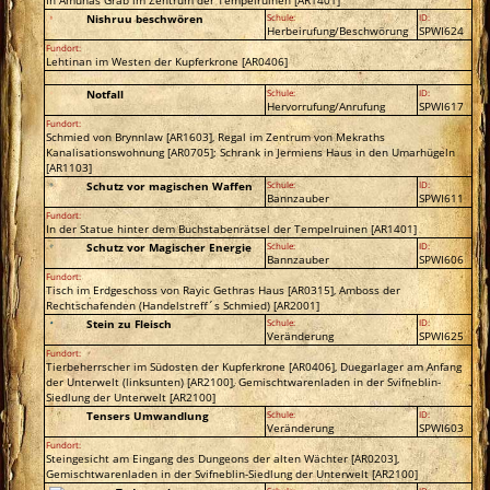
Nishruu beschwören
Schule:
ID:
Herbeirufung/Beschwörung
SPWI624
Fundort:
Lehtinan im Westen der Kupferkrone [AR0406]
Notfall
Schule:
ID:
Hervorrufung/Anrufung
SPWI617
Fundort:
Schmied von Brynnlaw [AR1603], Regal im Zentrum von Mekraths
Kanalisationswohnung [AR0705]; Schrank in Jermiens Haus in den Umarhügeln
[AR1103]
Schutz vor magischen Waffen
Schule:
ID:
Bannzauber
SPWI611
Fundort:
In der Statue hinter dem Buchstabenrätsel der Tempelruinen [AR1401]
Schutz vor Magischer Energie
Schule:
ID:
Bannzauber
SPWI606
Fundort:
Tisch im Erdgeschoss von Rayic Gethras Haus [AR0315], Amboss der
Rechtschafenden (Handelstreff´s Schmied) [AR2001]
Stein zu Fleisch
Schule:
ID:
Veränderung
SPWI625
Fundort:
Tierbeherrscher im Südosten der Kupferkrone [AR0406], Duegarlager am Anfang
der Unterwelt (linksunten) [AR2100], Gemischtwarenladen in der Svifneblin-
Siedlung der Unterwelt [AR2100]
Tensers Umwandlung
Schule:
ID:
Veränderung
SPWI603
Fundort:
Steingesicht am Eingang des Dungeons der alten Wächter [AR0203],
Gemischtwarenladen in der Svifneblin-Siedlung der Unterwelt [AR2100]