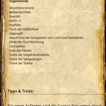
Gegenstände
Absorbtionstrank
Beißende Pfeile
Brandöl
Dolch +1
Eispfeile
Fluch der Häßlichkeit
Gegengift
Geschichte der Schwestern von Licht und Dunkelheit
Pfeile der Durchbohrung
Säurepfeiel
Stab des Feuers
Trank der Hügelriesenstärke
Trank der Spiegelaugen
Trank der Stärke
Tipps & Tricks:
Für einen Anfänger sind die Gegner hier unten etwas