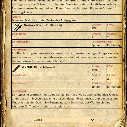
kann diese Klinge einsetzen. Sollte ein anderer es versuchen, wird er nicht in
der Lage sein, das Schwert anzuheben. Diese besondere Mondklinge verleiht
Resistenz gegen Feuer, und sein Eigentümer erhält einen Bonus auf seine
Rüstungsklasse.
Fundort:
Mine von Nashkel, In der Truhe des Endgegners
Nesters Dolch
(ID: DAGG06)
Schaden:
ETWO:
1W4
Besonderheit:
Gewicht:
Initiative:
1
2
Beschränkungen:
Schadenstyp:
Typ:
-
Spitze
Einhändig
Beschreibung:
Ein Dolch ist typischerweise mit einer spitzen, zweischneidigen Klinge versehen,
wodurch er sich von einem Messer unterscheidet, welches nur eine Schneide
hat und etwas kürzer als ein Dolch ist.
Wurfdolch
(ID: DAGG05)
Schaden:
ETWO:
1W4
Besonderheit:
Gewicht:
Initiative:
0
2
Beschränkungen:
Schadenstyp:
Typ:
-
Spitze
Einhändig
Beschreibung:
Der typische Wurfdolch hat eine spitze, normalerweise zweischneidige Klinge,
anders als ein Messer, das eine einschneidige Klinge besitzt und ein bisschen
kürzer ist als der Dolch. Im Gegensatz zum Dolch hat der Wurfdolch einen
kürzeren Griff und ist anders ausbalanciert.