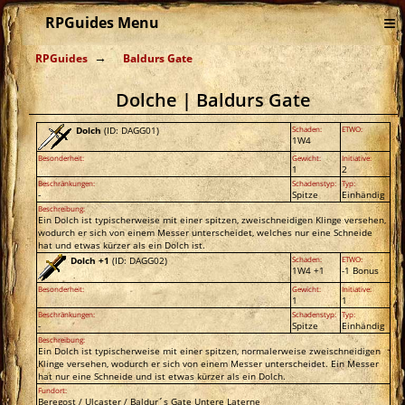
≡
RPGuides Menu
RPGuides
Baldurs Gate
Dolche | Baldurs Gate
Dolch
(ID: DAGG01)
Schaden:
ETWO:
1W4
Besonderheit:
Gewicht:
Initiative:
1
2
Beschränkungen:
Schadenstyp:
Typ:
-
Spitze
Einhändig
Beschreibung:
Ein Dolch ist typischerweise mit einer spitzen, zweischneidigen Klinge versehen,
wodurch er sich von einem Messer unterscheidet, welches nur eine Schneide
hat und etwas kürzer als ein Dolch ist.
Dolch +1
(ID: DAGG02)
Schaden:
ETWO:
1W4 +1
-1 Bonus
Besonderheit:
Gewicht:
Initiative:
1
1
Beschränkungen:
Schadenstyp:
Typ:
-
Spitze
Einhändig
Beschreibung:
Ein Dolch ist typischerweise mit einer spitzen, normalerweise zweischneidigen
Klinge versehen, wodurch er sich von einem Messer unterscheidet. Ein Messer
hat nur eine Schneide und ist etwas kürzer als ein Dolch.
Fundort:
Beregost / Ulcaster / Baldur´s Gate Untere Laterne