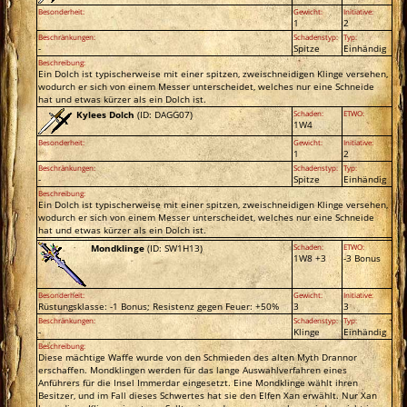
Besonderheit:
Gewicht:
Initiative:
1
2
Beschränkungen:
Schadenstyp:
Typ:
-
Spitze
Einhändig
Beschreibung:
Ein Dolch ist typischerweise mit einer spitzen, zweischneidigen Klinge versehen,
wodurch er sich von einem Messer unterscheidet, welches nur eine Schneide
hat und etwas kürzer als ein Dolch ist.
Kylees Dolch
(ID: DAGG07)
Schaden:
ETWO:
1W4
Besonderheit:
Gewicht:
Initiative:
1
2
Beschränkungen:
Schadenstyp:
Typ:
-
Spitze
Einhändig
Beschreibung:
Ein Dolch ist typischerweise mit einer spitzen, zweischneidigen Klinge versehen,
wodurch er sich von einem Messer unterscheidet, welches nur eine Schneide
hat und etwas kürzer als ein Dolch ist.
Mondklinge
(ID: SW1H13)
Schaden:
ETWO:
1W8 +3
-3 Bonus
Besonderheit:
Gewicht:
Initiative:
Rüstungsklasse: -1 Bonus; Resistenz gegen Feuer: +50%
3
3
Beschränkungen:
Schadenstyp:
Typ:
-
Klinge
Einhändig
Beschreibung:
Diese mächtige Waffe wurde von den Schmieden des alten Myth Drannor
erschaffen. Mondklingen werden für das lange Auswahlverfahren eines
Anführers für die Insel Immerdar eingesetzt. Eine Mondklinge wählt ihren
Besitzer, und im Fall dieses Schwertes hat sie den Elfen Xan erwählt. Nur Xan