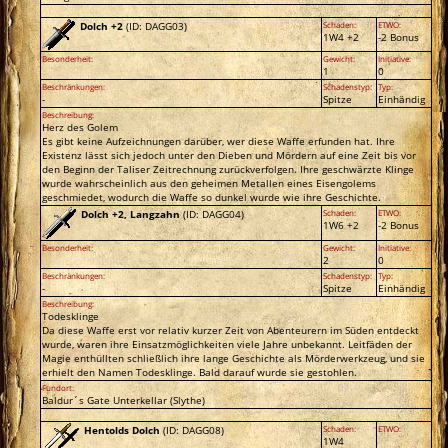
Dolch +2
(ID: DAGG03)
Schaden:
ETWO:
1W4 +2
-2 Bonus
Besonderheit:
Gewicht:
Initiative:
1
0
Beschränkungen:
Schadenstyp:
Typ:
-
Spitze
Einhändig
Beschreibung:
Herz des Golem
Es gibt keine Aufzeichnungen darüber, wer diese Waffe erfunden hat. Ihre
Existenz lässt sich jedoch unter den Dieben und Mördern auf eine Zeit bis vor
den Beginn der Taliser Zeitrechnung zurückverfolgen. Ihre geschwärzte Klinge
wurde wahrscheinlich aus den geheimen Metallen eines Eisengolems
geschmiedet, wodurch die Waffe so dunkel wurde wie ihre Geschichte.
Dolch +2, Langzahn
(ID: DAGG04)
Schaden:
ETWO:
1W6 +2
-2 Bonus
Besonderheit:
Gewicht:
Initiative:
2
0
Beschränkungen:
Schadenstyp:
Typ:
-
Spitze
Einhändig
Beschreibung:
Todesklinge
Da diese Waffe erst vor relativ kurzer Zeit von Abenteurern im Süden entdeckt
wurde, waren ihre Einsatzmöglichkeiten viele Jahre unbekannt. Leitfäden der
Magie enthüllten schließlich ihre lange Geschichte als Mörderwerkzeug, und sie
erhielt den Namen Todesklinge. Bald darauf wurde sie gestohlen.
Fundort:
Baldur´s Gate Unterkellar (Slythe)
Hentolds Dolch
(ID: DAGG08)
Schaden:
ETWO:
1W4