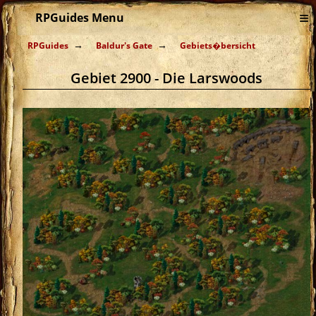
≡
RPGuides Menu
RPGuides
Baldur's Gate
Gebiets�bersicht
Gebiet 2900 - Die Larswoods