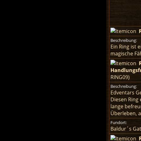
Beschreibung:
Ein Ring ist
magische Fäh
Handlungsfr
RING09)
Beschreibung:
Edventars G
Diesen Ring 
lange befreu
Überleben, a
Fundort:
Baldur´s Ga