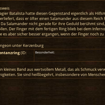
usweis
gier Batalista hatte diesen Gegenstand eigentlich als Hilfs
berliefert, dass er öfter einen Salamander aus diesem Reich 
. Da Salamander nicht gerade für ihre Geduld berühmt sind, h
ollen. Der Finger mit dem fertigen Ring blieb bei dem Infern
re es aber sicher besser ergangen, wenn der Finger noch zu
Dungeon unter Kerzenburg
ntanzring
(ID:
Besonderheit:
 ein kleines Band aus wertvollem Metall, das als Schmuck ver
igkeiten. Sie sind heißbegehrt, insbesondere von Menschen