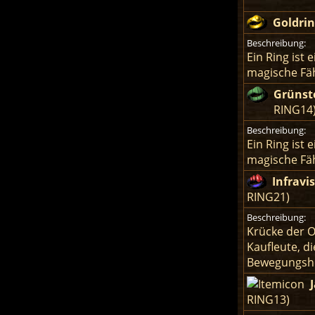
Goldri
Beschreibung:
Ein Ring ist
magische Fäh
Grünst
RING14
Beschreibung:
Ein Ring ist
magische Fäh
Infravi
RING21)
Beschreibung:
Krücke der 
Kaufleute, d
Bewegungshil
RING13)