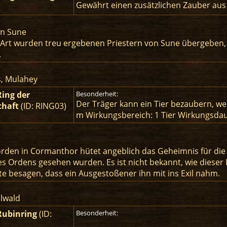
Gewährt einen zusätzlichen Zauber aus 
on Sune
 Art wurden treu ergebenen Priestern von Sune übergeben, 
.
s, Mulahey
Ring der
Besonderheit:
Der Träger kann ein Tier bezaubern, we
chaft
(ID: RING03)
m Wirkungsbereich: 1 Tier Wirkungsda
rden in Cormanthor hütet angeblich das Geheimnis für die H
s Ordens gesehen wurden. Es ist nicht bekannt, wie dieser
e besagen, dass ein Ausgestoßener ihn mit ins Exil nahm.
lwald
Rubinring
(ID:
Besonderheit: