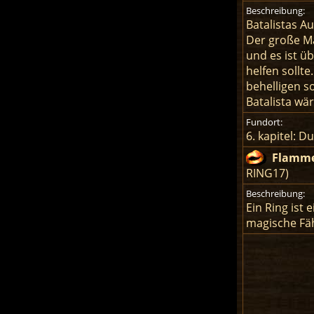
Beschreibung:
Batalistas A
Der große Ma
und es ist ü
helfen sollte
behelligen s
Batalista wä
Fundort:
6. kapitel: 
Flamme
RING17)
Beschreibung:
Ein Ring ist
magische Fäh