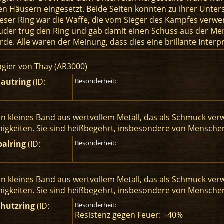
den Häusern eingesetzt. Beide Seiten konnten zu ihrer Unters
ieser Ring war die Waffe, die vom Sieger des Kampfes verwe
Bruder trug den Ring und gab damit einen Schuss aus der M
rde. Alle waren der Meinung, dass dies eine brillante Interp
gier von Thay (AR3000)
hautring
(ID:
Besonderheit:
)
 ein kleines Band aus wertvollem Metall, das als Schmuck ver
igkeiten. Sie sind heißbegehrt, insbesondere von Menschen
palring
(ID:
Besonderheit:
 ein kleines Band aus wertvollem Metall, das als Schmuck ver
igkeiten. Sie sind heißbegehrt, insbesondere von Menschen
chutzring
(ID:
Besonderheit:
Resistenz gegen Feuer: +40%
)