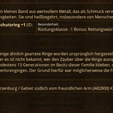
 ein kleines Band aus wertvollem Metall, das als Schmuck ver
igkeiten. Sie sind heißbegehrt, insbesondere von Menschen
Schutzring +1
(ID:
Besonderheit:
Rüstungsklasse: -1 Bonus; Rettungswür
inige ähnlich geartete Ringe wurden ursprünglich hergestel
er es ist nicht bekannt, wer den Zauber über die Ringe aus
ndestens 13 Generationen im Besitz dieser Familie blieben, o
erlorengingen. Der Grund hierfür war möglicherweise die F
Kerzenburg / Gebiet südlich vom freundlichen Arm (AR2800) 