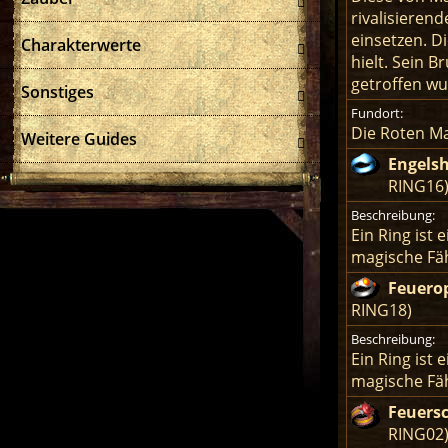
rivalisieren
einsetzen. D
Charakterwerte
hielt. Sein 
getroffen wu
Sonstiges
Fundort:
Die Roten Ma
Weitere Guides
Engels
RING16
Beschreibung:
Ein Ring ist
magische Fäh
Feuero
RING18)
Beschreibung:
Ein Ring ist
magische Fäh
Feuers
RING02