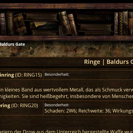
Baldurs Gate
Ringe | Baldurs 
inring
(ID: RING15)
Besonderheit:
 ein kleines Band aus wertvollem Metall, das als Schmuck ver
igkeiten. Sie sind heißbegehrt, insbesondere von Menschen
ering
(ID: RING20)
Besonderheit:
Schaden: 2W6; Reichweite: 36; Wirkung
giern der Drow aus dem Unterreich hergestellte Waffe wurd