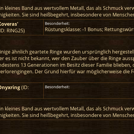
 ein kleines Band aus wertvollem Metall, das als Schmuck ver
igkeiten. Sie sind heißbegehrt, insbesondere von Menschen
Koveras'
Besonderheit:
Rüstungsklasse: -1 Bonus; Rettungswür
ID: RING25)
inige ähnlich geartete Ringe wurden ursprünglich hergestel
er es ist nicht bekannt, wer den Zauber über die Ringe aus
ndestens 13 Generationen im Besitz dieser Familie blieben, o
erlorengingen. Der Grund hierfür war möglicherweise die F
Onyxring
(ID:
Besonderheit:
 ein kleines Band aus wertvollem Metall, das als Schmuck ver
igkeiten. Sie sind heißbegehrt, insbesondere von Menschen