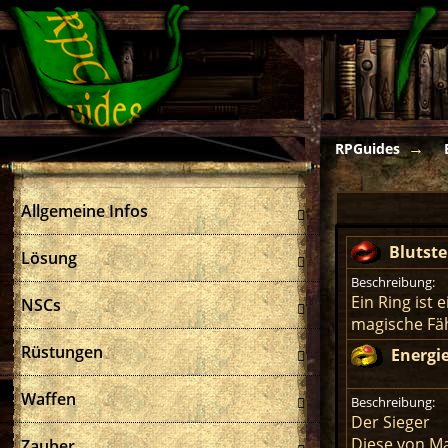
RPGuides
Allgemeine Infos
Blutste
Lösung
Beschreibung:
Ein Ring ist
NSCs
magische Fäh
Rüstungen
Energi
Waffen
Beschreibung:
Der Sieger
Diese von Ma
Zauber