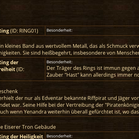
Ring
(ID: RING01)
Besonderheit:
 ein kleines Band aus wertvollem Metall, das als Schmuck ver
igkeiten. Sie sind heißbegehrt, insbesondere von Menschen
Ring der
Besonderheit:
Der Träger des Rings ist immun gegen a
eiheit
(ID:
Zauber "Hast" kann allerdings immer 
eschenk
erhielt der nur als Edventar bekannte Riffpirat und Jäger 
ndet war. Seine Hilfe bei der Vertreibung der "Piratenköni
uch wenn Yenandra weiterhin überall gefürchtet ist, wo das 
te Eiserer Tron Gebäude
Ring der Heiligkeit
Besonderheit: