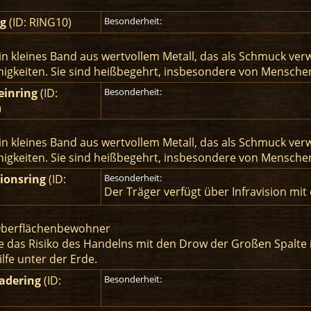
ng
(ID: RING10)
Besonderheit:
 ein kleines Band aus wertvollem Metall, das als Schmuck ver
igkeiten. Sie sind heißbegehrt, insbesondere von Menschen
einring
(ID:
Besonderheit:
)
 ein kleines Band aus wertvollem Metall, das als Schmuck ver
igkeiten. Sie sind heißbegehrt, insbesondere von Menschen
sionsring
(ID:
Besonderheit:
Der Träger verfügt über Infravision mit
Oberflächenbewohner
ie das Risiko des Handelns mit den Drow der Großen Spalte 
fe unter der Erde.
Jadering
(ID:
Besonderheit: