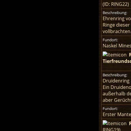
(ID: RING22)
Beschreibung:
Ehrenring v
Ringe dieser
vollbrachten
Fundort:
Naskel Mine
Tierfreunds
Beschreibung:
Druidenring
Ein Druideno
außerhalb de
aber Gerücht
Fundort:
Erster Mante
RING19)