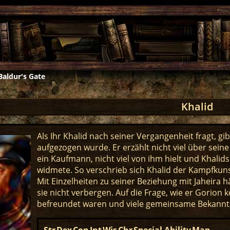
Baldur's Gate
Khalid
Als Ihr Khalid nach seiner Vergangenheit fragt, g
aufgezogen wurde. Er erzählt nicht viel über seine
ein Kaufmann, nicht viel von ihm hielt und Khal
widmete. So verschrieb sich Khalid der Kampfkunst
Mit Einzelheiten zu seiner Beziehung mit Jaheira 
sie nicht verbergen. Auf die Frage, wie er Gorion k
befreundet waren und viele gemeinsame Bekannte 
Str
Dex
Con
Int
Wis
Chr
Special Ability
Map