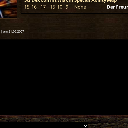
15
16
17
15
10
9
None
Der Freu
 | am 21.05.2007