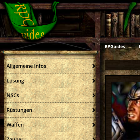
RPGuides
Allgemeine Infos
Lösung
NSCs
Rüstungen
Waffen
Zauber