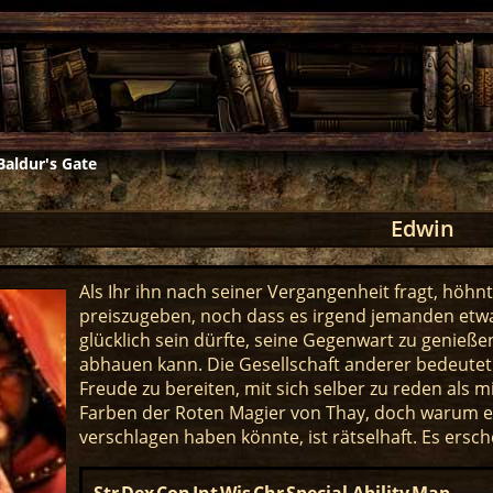
Baldur's Gate
Edwin
Als Ihr ihn nach seiner Vergangenheit fragt, höhn
preiszugeben, noch dass es irgend jemanden etw
glücklich sein dürfte, seine Gegenwart zu genieß
abhauen kann. Die Gesellschaft anderer bedeutet i
Freude zu bereiten, mit sich selber zu reden als 
Farben der Roten Magier von Thay, doch warum es
verschlagen haben könnte, ist rätselhaft. Es er
Str
Dex
Con
Int
Wis
Chr
Special Ability
Map