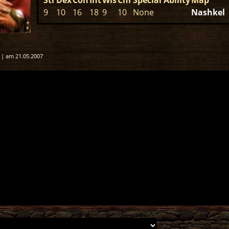
9
10
16
18
9
10
None
Nashkel
 | am 21.05.2007