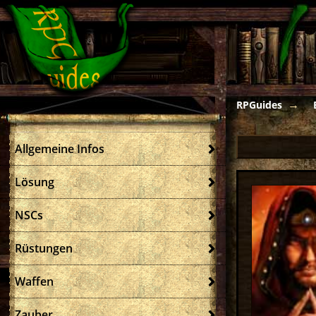
RPGuides
Allgemeine Infos
Lösung
NSCs
Rüstungen
Waffen
Zauber