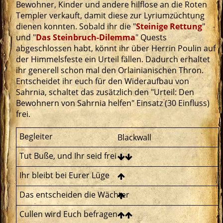
Bewohner, Kinder und andere hilflose an die Roten
Templer verkauft, damit diese zur Lyriumzüchtung
dienen konnten. Sobald ihr die "
Steinige Rettung
"
und "
Das Steinbruch-Dilemma
" Quests
abgeschlossen habt, könnt ihr über Herrin Poulin auf
der Himmelsfeste ein Urteil fällen. Dadurch erhaltet
ihr generell schon mal den Orlainianischen Thron.
Entscheidet ihr euch für den Wideraufbau von
Sahrnia, schaltet das zusätzlich den "Urteil: Den
Bewohnern von Sahrnia helfen" Einsatz (30 Einfluss)
frei.
Blackwall