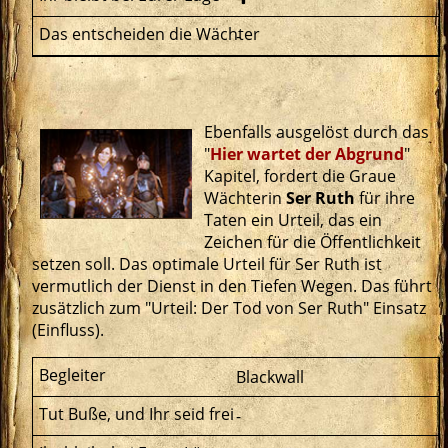
-
Ebenfalls ausgelöst durch das
"
Hier wartet der Abgrund
"
Kapitel, fordert die Graue
Wächterin
Ser Ruth
für ihre
Taten ein Urteil, das ein
Zeichen für die Öffentlichkeit
setzen soll. Das optimale Urteil für Ser Ruth ist
vermutlich der Dienst in den Tiefen Wegen. Das führt
zusätzlich zum "Urteil: Der Tod von Ser Ruth" Einsatz
(Einfluss).
Blackwall
-