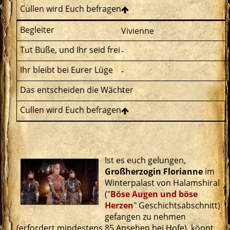
Vivienne
-
-
-
Ist es euch gelungen,
Großherzogin Florianne
im
Winterpalast von Halamshiral
("
Böse Augen und böse
Herzen
" Geschichtsabschnitt)
gefangen zu nehmen
(erfordert mindestens 85 Ansehen bei Hofe), könnt