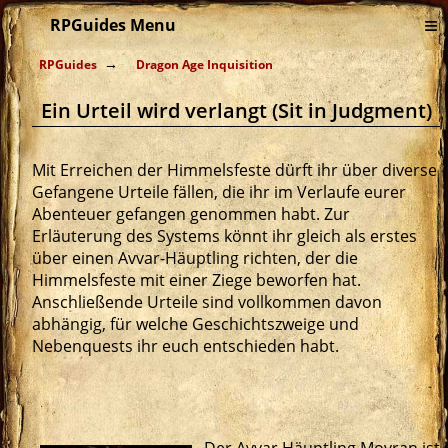
≡
RPGuides Menu
RPGuides
Dragon Age Inquisition
Ein Urteil wird verlangt (Sit in Judgment)
Mit Erreichen der Himmelsfeste dürft ihr über diverse
Gefangene Urteile fällen, die ihr im Verlaufe eurer
Abenteuer gefangen genommen habt. Zur
Erläuterung des Systems könnt ihr gleich als erstes
über einen Avvar-Häuptling richten, der die
Himmelsfeste mit einer Ziege beworfen hat.
Anschließende Urteile sind vollkommen davon
abhängig, für welche Geschichtszweige und
Nebenquests ihr euch entschieden habt.
Der Avvar Häuptling Movran ist