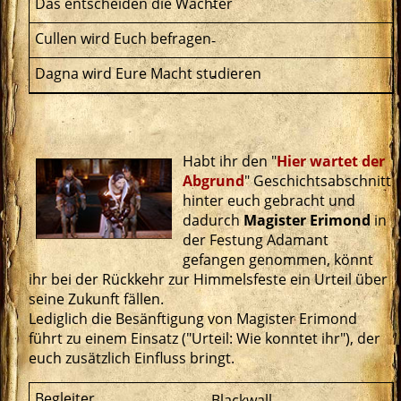
-
-
-
Habt ihr den "
Hier wartet der
Abgrund
" Geschichtsabschnitt
hinter euch gebracht und
dadurch
Magister Erimond
in
der Festung Adamant
gefangen genommen, könnt
ihr bei der Rückkehr zur Himmelsfeste ein Urteil über
seine Zukunft fällen.
Lediglich die Besänftigung von Magister Erimond
führt zu einem Einsatz ("Urteil: Wie konntet ihr"), der
euch zusätzlich Einfluss bringt.
Blackwall