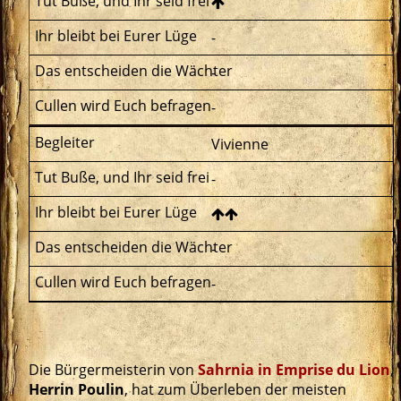
-
-
-
Vivienne
-
-
-
Die Bürgermeisterin von
Sahrnia in Emprise du Lion
,
Herrin Poulin
, hat zum Überleben der meisten