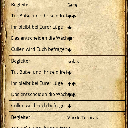
Sera
Solas
Varric Tethras