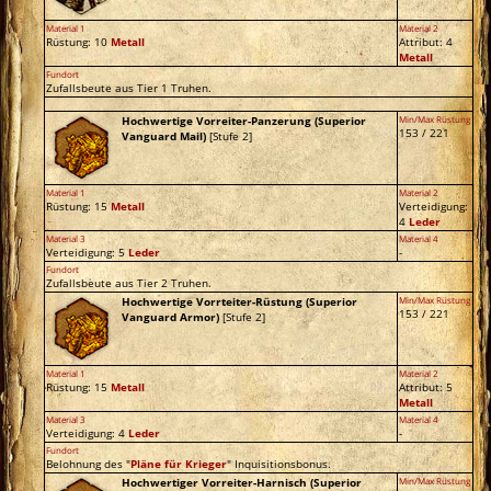
Material 1
Material 2
Rüstung: 10
Metall
Attribut: 4
Metall
Fundort
Zufallsbeute aus Tier 1 Truhen.
Hochwertige Vorreiter-Panzerung (Superior
Min/Max Rüstung
153 / 221
Vanguard Mail)
[Stufe 2]
Material 1
Material 2
Rüstung: 15
Metall
Verteidigung:
4
Leder
Material 3
Material 4
Verteidigung: 5
Leder
-
Fundort
Zufallsbeute aus Tier 2 Truhen.
Hochwertige Vorrteiter-Rüstung (Superior
Min/Max Rüstung
153 / 221
Vanguard Armor)
[Stufe 2]
Material 1
Material 2
Rüstung: 15
Metall
Attribut: 5
Metall
Material 3
Material 4
Verteidigung: 4
Leder
-
Fundort
Belohnung des "
Pläne für Krieger
" Inquisitionsbonus.
Hochwertiger Vorreiter-Harnisch (Superior
Min/Max Rüstung