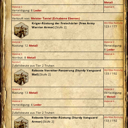
Metall
Material 3
Material 4
Verteidigung: 8
Leder
-
Fundort
Verkauft von:
Meister Taniel
(Erhabene Ebenen)
Kriger-Rüstung der Freischärler (Free Army
Min/Max Rüstung
123 / 177
Warrior Armor)
[Stufe 2]
Material 1
Material 2
Rüstung: 12
Metall
Verteidigung:
8
Leder
Material 3
Material 4
Attribut: 8
Metall
-
Fundort
Zufallsbeute aus Tier 2 Truhen
Robuste Vorreiter-Panzerung (Sturdy Vanguard
Min/Max Rüstung
133 / 192
Mail)
[Stufe 2]
Material 1
Material 2
Rüstung: 13
Metall
Verteidigung:
4
Metall
Material 3
Material 4
Verteidigung: 4
Leder
-
Fundort
Zufallsbeute aus Tier 2 Truhen
Robuste Vorreiter-Rüstung (Sturdy Vanguard
Min/Max Rüstung
133 / 192
Armor)
[Stufe 2]