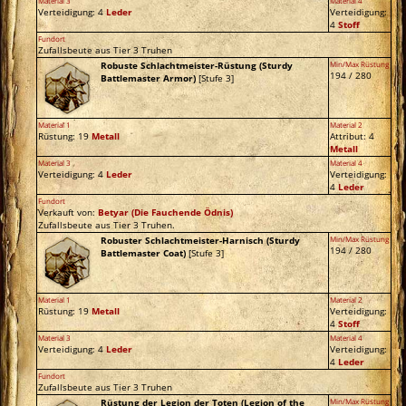
Material 3
Material 4
Verteidigung: 4
Leder
Verteidigung:
4
Stoff
Fundort
Zufallsbeute aus Tier 3 Truhen
Robuste Schlachtmeister-Rüstung (Sturdy
Min/Max Rüstung
194 / 280
Battlemaster Armor)
[Stufe 3]
Material 1
Material 2
Rüstung: 19
Metall
Attribut: 4
Metall
Material 3
Material 4
Verteidigung: 4
Leder
Verteidigung:
4
Leder
Fundort
Verkauft von:
Betyar
(Die Fauchende Ödnis)
Zufallsbeute aus Tier 3 Truhen.
Robuster Schlachtmeister-Harnisch (Sturdy
Min/Max Rüstung
194 / 280
Battlemaster Coat)
[Stufe 3]
Material 1
Material 2
Rüstung: 19
Metall
Verteidigung:
4
Stoff
Material 3
Material 4
Verteidigung: 4
Leder
Verteidigung:
4
Leder
Fundort
Zufallsbeute aus Tier 3 Truhen
Rüstung der Legion der Toten (Legion of the
Min/Max Rüstung