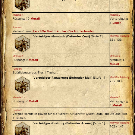
Material 1
Material 2
Rüstung: 10
Metall
Verteidigung:
8
Leder
Fundort
Verkauft von:
Redcliffe Buchhändler
(Die Hinterlande)
Verteidiger-Harnisch (Defender Coat)
[Stufe 1]
Min/Max Rüstung
92 / 133
Material 1
Material 2
Rüstung: 9
Metall
Attribut: 4
Metall
Fundort
Zufallsbeute aus Tier 1 Truhen.
Verteidiger-Panzerung (Defender Mail)
[Stufe 1]
Min/Max Rüstung
72 / 103
Material 1
Material 2
Rüstung: 7
Metall
Verteidigung:
4
Metall
Fundort
Vergibt Harritt in Haven für die "Schritt für Schritt" Quest; Zufallsbeute aus Tier
1 Truhen.
Verteidiger-Rüstung (Defender Armor)
[Stufe 1]
Min/Max Rüstung
102 / 147