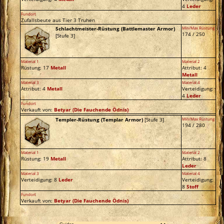
4
Leder
Fundort
Zufallsbeute aus Tier 3 Truhen
Schlachtmeister-Rüstung (Battlemaster Armor)
Min/Max Rüstung
174 / 250
[Stufe 3]
Material 1
Material 2
Rüstung: 17
Metall
Attribut: 4
Metall
Material 3
Material 4
Attribut: 4
Metall
Verteidigung:
4
Leder
Fundort
Verkauft von:
Betyar
(Die Fauchende Ödnis)
Templer-Rüstung (Templar Armor)
[Stufe 3]
Min/Max Rüstung
194 / 280
Material 1
Material 2
Rüstung: 19
Metall
Attribut: 8
Leder
Material 3
Material 4
Verteidigung: 8
Leder
Verteidigung:
8
Stoff
Fundort
Verkauft von:
Betyar
(Die Fauchende Ödnis)