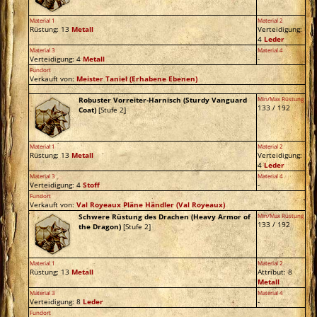
Material 1
Material 2
Rüstung: 13
Metall
Verteidigung:
4
Leder
Material 3
Material 4
Verteidigung: 4
Metall
-
Fundort
Verkauft von:
Meister Taniel
(Erhabene Ebenen)
Robuster Vorreiter-Harnisch (Sturdy Vanguard
Min/Max Rüstung
133 / 192
Coat)
[Stufe 2]
Material 1
Material 2
Rüstung: 13
Metall
Verteidigung:
4
Leder
Material 3
Material 4
Verteidigung: 4
Stoff
-
Fundort
Verkauft von:
Val Royeaux Pläne Händler
(Val Royeaux)
Schwere Rüstung des Drachen (Heavy Armor of
Min/Max Rüstung
133 / 192
the Dragon)
[Stufe 2]
Material 1
Material 2
Rüstung: 13
Metall
Attribut: 8
Metall
Material 3
Material 4
Verteidigung: 8
Leder
-
Fundort