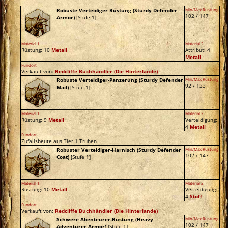
Robuste Verteidiger Rüstung (Sturdy Defender
Min/Max Rüstung
102 / 147
Armor)
[Stufe 1]
Material 1
Material 2
Rüstung: 10
Metall
Attribut: 4
Metall
Fundort
Verkauft von:
Redcliffe Buchhändler
(Die Hinterlande)
Robuste Verteidiger-Panzerung (Sturdy Defender
Min/Max Rüstung
92 / 133
Mail)
[Stufe 1]
Material 1
Material 2
Rüstung: 9
Metall
Verteidigung:
4
Metall
Fundort
Zufallsbeute aus Tier 1 Truhen
Robuster Verteidiger-Harnisch (Sturdy Defender
Min/Max Rüstung
102 / 147
Coat)
[Stufe 1]
Material 1
Material 2
Rüstung: 10
Metall
Verteidigung:
4
Stoff
Fundort
Verkauft von:
Redcliffe Buchhändler
(Die Hinterlande)
Schwere Abenteurer-Rüstung (Heavy
Min/Max Rüstung
102 / 147
Adventurer Armor)
[Stufe 1]