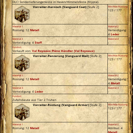
DLC! Sonderlieferungenkiste in Haven/Himmelsfeste (Krypta).
Vorreiter-Harnisch (Vanguard Coat)
[Stufe 2]
Min/Max Rüstung
123 / 177
Material 1
Material 2
Rüstung: 12
Metall
Verteidigung:
4
Leder
Material 3
Material 4
Verteidigung: 4
Stoff
-
Fundort
Verkauft von:
Val Royeaux Pläne Händler
(Val Royeaux)
Vorreiter-Panzerung (Vanguard Mail)
[Stufe 2]
Min/Max Rüstung
123 / 177
Material 1
Material 2
Rüstung: 12
Metall
Verteidigung:
4
Metall
Material 3
Material 4
Verteidigung: 4
Leder
-
Fundort
Zufallsbeute aus Tier 2 Truhen
Vorreiter-Rüstung (Vanguard Armor)
[Stufe 2]
Min/Max Rüstung
123 / 177
Material 1
Material 2
Rüstung: 12
Metall
Attribut: 4
Metall