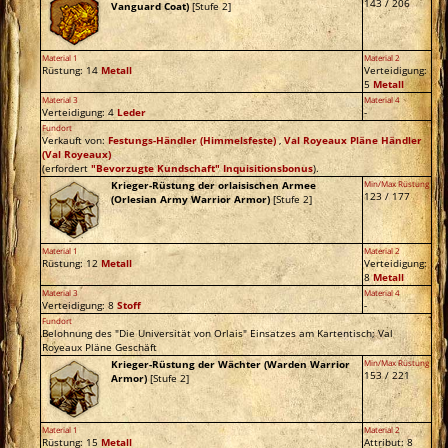
143 / 206
Vanguard Coat)
[Stufe 2]
Material 1
Material 2
Rüstung: 14
Metall
Verteidigung:
5
Metall
Material 3
Material 4
Verteidigung: 4
Leder
-
Fundort
Verkauft von:
Festungs-Händler
(Himmelsfeste)
,
Val Royeaux Pläne Händler
(Val Royeaux)
(erfordert
"Bevorzugte Kundschaft" Inquisitionsbonus
).
Krieger-Rüstung der orlaisischen Armee
Min/Max Rüstung
123 / 177
(Orlesian Army Warrior Armor)
[Stufe 2]
Material 1
Material 2
Rüstung: 12
Metall
Verteidigung:
8
Metall
Material 3
Material 4
Verteidigung: 8
Stoff
-
Fundort
Belohnung des "Die Universität von Orlais" Einsatzes am Kartentisch; Val
Royeaux Pläne Geschäft
Krieger-Rüstung der Wächter (Warden Warrior
Min/Max Rüstung
153 / 221
Armor)
[Stufe 2]
Material 1
Material 2
Rüstung: 15
Metall
Attribut: 8