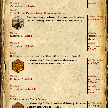
Material 3
Material 4
Verteidigung: 4
Leder
-
Fundort
Verkauft von:
Meister Taniel
(Erhabene Ebenen)
Ausgezeichnete schwere Rüstung des Drachen
Min/Max Rüstung
174 / 250
(Superb Heavy Armor of the Dragon)
[Stufe 3]
Material 1
Material 2
Rüstung: 17
Metall
Attribut: 12
Metall
Material 3
Material 4
Verteidigung: 8
Leder
Verteidigung:
8
Stoff
Fundort
DLC! Sonderlieferungenkiste in Haven/Himmelsfeste (Krypta).
Hochwertige Schlachtmeister-Panzerung
Min/Max Rüstung
215 / 309
(Superior Battlemaster Mail)
[Stufe 3]
Material 1
Material 2
Rüstung: 21
Metall
Verteidigung:
6
Metall
Material 3
Material 4
Verteidigung: 4
Metall
Verteidigung:
4
Stoff
Fundort
Zufallsbeute aus Tier 3 Truhen.
Hochwertige Schlachtmeister-Rüstung (Superior
Min/Max Rüstung
215 / 309
Battlemaster Armor)
[Stufe 3]