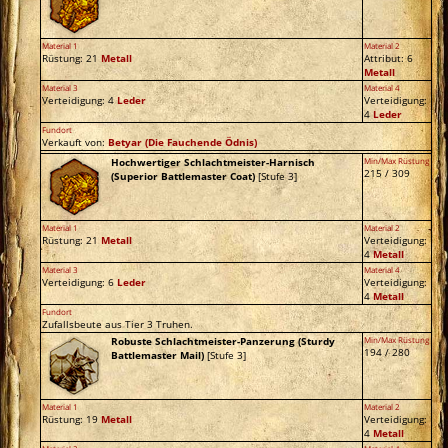
Material 1
Material 2
Rüstung: 21
Metall
Attribut: 6
Metall
Material 3
Material 4
Verteidigung: 4
Leder
Verteidigung:
4
Leder
Fundort
Verkauft von:
Betyar
(Die Fauchende Ödnis)
Hochwertiger Schlachtmeister-Harnisch
Min/Max Rüstung
215 / 309
(Superior Battlemaster Coat)
[Stufe 3]
Material 1
Material 2
Rüstung: 21
Metall
Verteidigung:
4
Metall
Material 3
Material 4
Verteidigung: 6
Leder
Verteidigung:
4
Metall
Fundort
Zufallsbeute aus Tier 3 Truhen.
Robuste Schlachtmeister-Panzerung (Sturdy
Min/Max Rüstung
194 / 280
Battlemaster Mail)
[Stufe 3]
Material 1
Material 2
Rüstung: 19
Metall
Verteidigung:
4
Metall