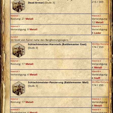
215 / 309
Dead Armor)
[Stufe 3]
Material 1
Material 2
Rüstung: 21
Metall
Verteidigung:
12
Metall
Material 3
Material 4
Verteidigung: 8
Metall
Verteidigung:
8
Leder
Fundort
Im Grab von Fairel nahe des Bergfestungslagers.
Schlachtmeister-Harnisch (Battlemaster Coat)
Min/Max Rüstung
174 / 250
[Stufe 3]
Material 1
Material 2
Rüstung: 17
Metall
Verteidigung:
4
Metall
Material 3
Material 4
Verteidigung: 4
Metall
Verteidigung:
4
Stoff
Schlachtmeister-Panzerung (Battlemaster Mail)
Min/Max Rüstung
174 / 250
[Stufe 3]
Material 1
Material 2
Rüstung: 17
Metall
Verteidigung:
4
Metall
Material 3
Material 4
Verteidigung: 4
Metall
Verteidigung: