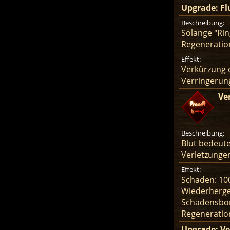
Upgrade: Fl
Beschreibung:
Solange "Rin
Regeneration
Effekt:
Verkürzung 
Verringerun
Ve
Beschreibung:
Blut bedeute
Verletzungen
Effekt:
Schaden: 10
Wiederherges
Schadensbon
Regeneratio
Upgrade: V