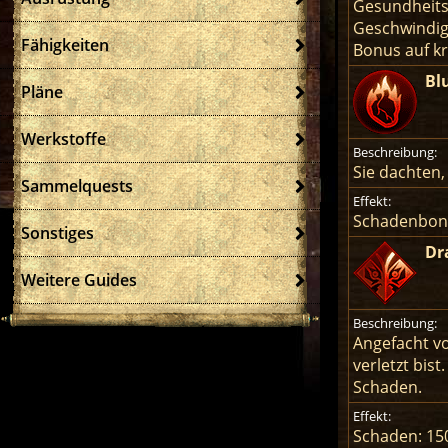
Gesundheits
Geschwindig
Fähigkeiten
Bonus auf kr
Bl
Pläne
Werkstoffe
Beschreibung:
Sie dachten,
Sammelquests
Effekt:
Schadenbonu
Sonstiges
Dr
Weitere Guides
Beschreibung:
Angefacht v
verletzt bis
Schaden.
Effekt:
Schaden: 15