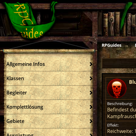
RPGuides
Allgemeine Infos
Klassen
Bl
Begleiter
Beschreibung:
Komplettlösung
Befindest du
Kampfrausch,
Gebiete
Effekt:
Reichweite: 
Ausrüstung