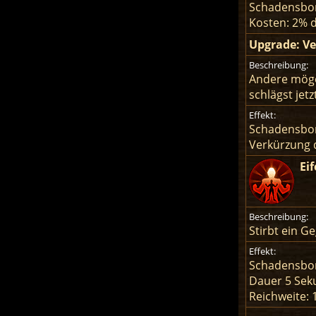
Schadensbon
Kosten: 2% 
Upgrade: V
Beschreibung:
Andere mögen
schlägst jet
Effekt:
Schadensbo
Verkürzung 
Eif
Beschreibung:
Stirbt ein G
Effekt:
Schadensbo
Dauer 5 Se
Reichweite: 