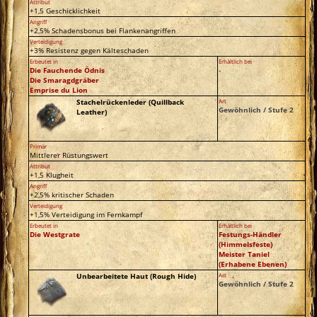
Attribut
+1,5 Geschicklichkeit
Angriff
+2,5% Schadensbonus bei Flankenangriffen
Verteidigung
+3% Resistenz gegen Kälteschaden
Erbeutet in
Erhältlich bei
Die Fauchende Ödnis
-
Die Smaragdgräber
Emprise du Lion
Stachelrückenleder (Quillback
Art
Gewöhnlich / Stufe 2
Leather)
Primär
Mittlerer Rüstungswert
Attribut
+1,5 Klugheit
Angriff
+2,5% kritischer Schaden
Verteidigung
+1,5% Verteidigung im Fernkampf
Erbeutet in
Erhältlich bei
Die Westgrate
Festungs-Händler
(Himmelsfeste)
Meister Taniel
(Erhabene Ebenen)
Unbearbeitete Haut (Rough Hide)
Art
Gewöhnlich / Stufe 2