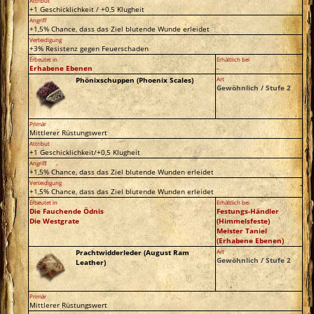
Attribut
+1 Geschicklichkeit / +0,5 Klugheit
Angriff
+1,5% Chance, dass das Ziel blutende Wunde erleidet
Verteidigung
+3% Resistenz gegen Feuerschaden
Erbeutet in
Erhältlich bei
Erhabene Ebenen
-
Phönixschuppen (Phoenix Scales)
Art
Gewöhnlich / Stufe 2
Primär
Mittlerer Rüstungswert
Attribut
+1 Geschicklichkeit/+0,5 Klugheit
Angriff
+1,5% Chance, dass das Ziel blutende Wunden erleidet
Verteidigung
+1,5% Chance, dass das Ziel blutende Wunden erleidet
Erbeutet in
Erhältlich bei
Die Fauchende Ödnis
Festungs-Händler
Die Westgrate
(Himmelsfeste)
Meister Taniel
(Erhabene Ebenen)
Prachtwidderleder (August Ram
Art
Gewöhnlich / Stufe 2
Leather)
Primär
Mittlerer Rüstungswert