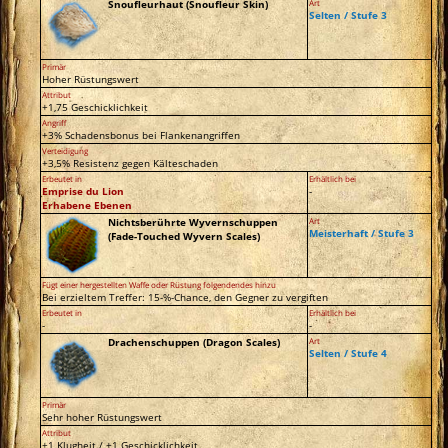
Snoufleurhaut (Snoufleur Skin)
Art
Selten / Stufe 3
Primär
Hoher Rüstungswert
Attribut
+1,75 Geschicklichkeit
Angriff
+3% Schadensbonus bei Flankenangriffen
Verteidigung
+3,5% Resistenz gegen Kälteschaden
Erbeutet in
Erhältlich bei
Emprise du Lion
-
Erhabene Ebenen
Nichtsberührte Wyvernschuppen
Art
Meisterhaft / Stufe 3
(Fade-Touched Wyvern Scales)
Fügt einer hergestellten Waffe oder Rüstung folgendendes hinzu
Bei erzieltem Treffer: 15-%-Chance, den Gegner zu vergiften
Erbeutet in
Erhältlich bei
-
-
Drachenschuppen (Dragon Scales)
Art
Selten / Stufe 4
Primär
Sehr hoher Rüstungswert
Attribut
+1 Klugheit / +1 Geschicklichkeit