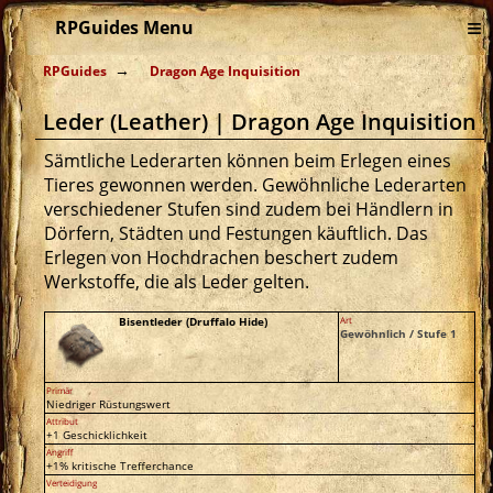
≡
RPGuides Menu
RPGuides
Dragon Age Inquisition
Leder (Leather) | Dragon Age Inquisition
Sämtliche Lederarten können beim Erlegen eines
Tieres gewonnen werden. Gewöhnliche Lederarten
verschiedener Stufen sind zudem bei Händlern in
Dörfern, Städten und Festungen käuftlich. Das
Erlegen von Hochdrachen beschert zudem
Werkstoffe, die als Leder gelten.
Bisentleder (Druffalo Hide)
Art
Gewöhnlich / Stufe 1
Primär
Niedriger Rüstungswert
Attribut
+1 Geschicklichkeit
Angriff
+1% kritische Trefferchance
Verteidigung