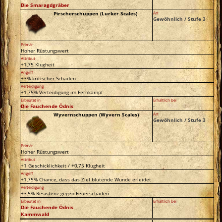
Die Smaragdgräber
Pirscherschuppen (Lurker Scales)
Art
Gewöhnlich / Stufe 3
Primär
Hoher Rüstungswert
Attribut
+1,75 Klugheit
Angriff
+3% kritischer Schaden
Verteidigung
+1,75% Verteidigung im Fernkampf
Erbeutet in
Erhältlich bei
Die Fauchende Ödnis
-
Wyvernschuppen (Wyvern Scales)
Art
Gewöhnlich / Stufe 3
Primär
Hoher Rüstungswert
Attribut
+1 Geschicklichkeit / +0,75 Klugheit
Angriff
+1,75% Chance, dass das Ziel blutende Wunde erleidet
Verteidigung
+3,5% Resistenz gegen Feuerschaden
Erbeutet in
Erhältlich bei
Die Fauchende Ödnis
-
Kammwald