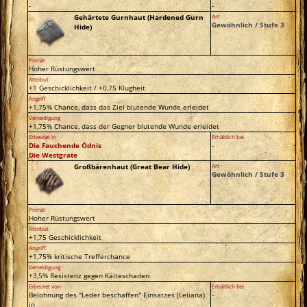
-
-
Gehärtete Gurnhaut (Hardened Gurn
Art
Gewöhnlich / Stufe 3
Hide)
Primär
Hoher Rüstungswert
Attribut
+1 Geschicklichkeit / +0,75 Klugheit
Angriff
+1,75% Chance, dass das Ziel blutende Wunde erleidet
Verteidigung
+1,75% Chance, dass der Gegner blutende Wunde erleidet
Erbeutet in
Erhältlich bei
Die Fauchende Ödnis
-
Die Westgrate
Großbärenhaut (Great Bear Hide)
Art
Gewöhnlich / Stufe 3
Primär
Hoher Rüstungswert
Attribut
+1,75 Geschicklichkeit
Angriff
+1,75% kritische Trefferchance
Verteidigung
+3,5% Resistenz gegen Kälteschaden
Erbeutet von
Erhältlich bei
Belohnung des "Leder beschaffen" Einsatzes (Leliana)
-
in