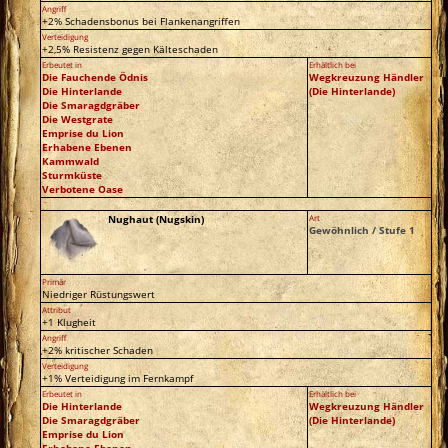
Angriff
+2% Schadensbonus bei Flankenangriffen
Verteidigung
+2,5% Resistenz gegen Kälteschaden
Erbeutet in
Erhältlich bei
Die Fauchende Ödnis
Wegkreuzung Händler
Die Hinterlande
(Die Hinterlande)
Die Smaragdgräber
Die Westgrate
Emprise du Lion
Erhabene Ebenen
Kammwald
Sturmküste
Verbotene Oase
Nughaut (Nugskin)
Art
Gewöhnlich / Stufe 1
Primär
Niedriger Rüstungswert
Attribut
+1 Klugheit
Angriff
+2% kritischer Schaden
Verteidigung
+1% Verteidigung im Fernkampf
Erbeutet in
Erhältlich bei
Die Hinterlande
Wegkreuzung Händler
Die Smaragdgräber
(Die Hinterlande)
Emprise du Lion
Erhabene Ebenen