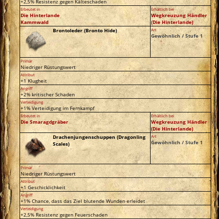
+2,5% Resistenz gegen Kälteschaden
Erbeutet in
Erhältlich bei
Die Hinterlande
Wegkreuzung Händler
Kammwald
(Die Hinterlande)
Brontoleder (Bronto Hide)
Art
Gewöhnlich / Stufe 1
Primär
Niedriger Rüstungswert
Attribut
+1 Klugheit
Angriff
+2% kritischer Schaden
Verteidigung
+1% Verteidigung im Fernkampf
Erbeutet in
Erhältlich bei
Die Smaragdgräber
Wegkreuzung Händler
(Die Hinterlande)
Drachenjungenschuppen (Dragonling
Art
Gewöhnlich / Stufe 1
Scales)
Primär
Niedriger Rüstungswert
Attribut
+1 Geschicklichkeit
Angriff
+1% Chance, dass das Ziel blutende Wunden erleidet
Verteidigung
+2,5% Resistenz gegen Feuerschaden