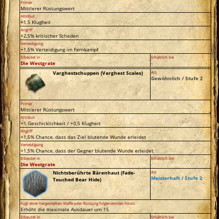
Primär
Mittlerer Rüstungswert
Attribut
+1,5 Klugheit
Angriff
+2,5% kritischer Schaden
Verteidigung
+1,5% Verteidigung im Fernkampf
Erbeutet in
Erhältlich bei
Die Westgrate
-
Varghestschuppen (Varghest Scales)
Art
Gewöhnlich / Stufe 2
Primär
Mittlerer Rüstungswert
Attribut
+1 Geschicklichkeit / +0,5 Klugheit
Angriff
+1,5% Chance, dass das Ziel blutende Wunde erleidet
Verteidigung
+1,5% Chance, dass der Gegner blutende Wunde erleidet
Erbeutet in
Erhältlich bei
Die Westgrate
-
Nichtsberührte Bärenhaut (Fade-
Art
Meisterhaft / Stufe 2
Touched Bear Hide)
Fügt einer hergestellten Waffe oder Rüstung folgendendes hinzu
Erhöht die maximale Ausdauer um 15
Erbeutet in
Erhältlich bei