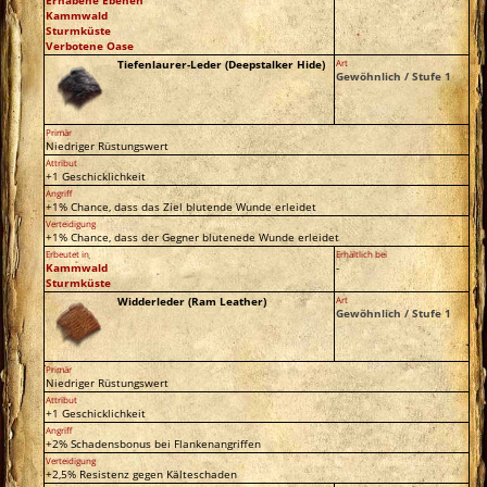
Kammwald
Sturmküste
Verbotene Oase
Tiefenlaurer-Leder (Deepstalker Hide)
Art
Gewöhnlich / Stufe 1
Primär
Niedriger Rüstungswert
Attribut
+1 Geschicklichkeit
Angriff
+1% Chance, dass das Ziel blutende Wunde erleidet
Verteidigung
+1% Chance, dass der Gegner blutenede Wunde erleidet
Erbeutet in
Erhältlich bei
Kammwald
-
Sturmküste
Widderleder (Ram Leather)
Art
Gewöhnlich / Stufe 1
Primär
Niedriger Rüstungswert
Attribut
+1 Geschicklichkeit
Angriff
+2% Schadensbonus bei Flankenangriffen
Verteidigung
+2,5% Resistenz gegen Kälteschaden