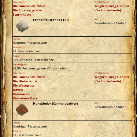
Erbeutet in
Erhältlich bei
Die Fauchende Ödnis
Wegkreuzung Händler
Die Smaragdgräber
(Die Hinterlande)
Sturmküste
Fennekfell (Fennec Fur)
Art
Gewöhnlich / Stufe 1
Primär
Niedriger Rüstungswert
Attribut
+1 Geschicklichkeit
Angriff
+1% kritische Trefferchance
Verteidigung
+2,5% Resistenz gegen Kälteschaden
Erbeutet in
Erhältlich bei
Die Fauchende Ödnis
Wegkreuzung Händler
Die Hinterlande
(Die Hinterlande)
Die Westgrate
Haven
Kammwald
Verbotene Oase
Hundsleder (Canine Leather)
Art
Gewöhnlich / Stufe 1
Primär
Niedriger Rüstungswert
Attribut
+1 Geschicklichkeit