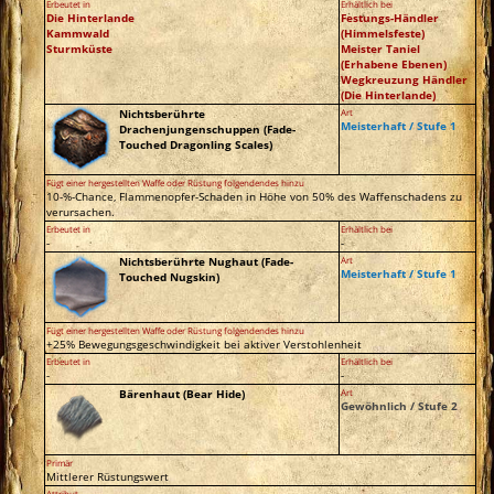
Erbeutet in
Erhältlich bei
Die Hinterlande
Festungs-Händler
Kammwald
(Himmelsfeste)
Sturmküste
Meister Taniel
(Erhabene Ebenen)
Wegkreuzung Händler
(Die Hinterlande)
Nichtsberührte
Art
Meisterhaft / Stufe 1
Drachenjungenschuppen (Fade-
Touched Dragonling Scales)
Fügt einer hergestellten Waffe oder Rüstung folgendendes hinzu
10-%-Chance, Flammenopfer-Schaden in Höhe von 50% des Waffenschadens zu
verursachen.
Erbeutet in
Erhältlich bei
-
-
Nichtsberührte Nughaut (Fade-
Art
Meisterhaft / Stufe 1
Touched Nugskin)
Fügt einer hergestellten Waffe oder Rüstung folgendendes hinzu
+25% Bewegungsgeschwindigkeit bei aktiver Verstohlenheit
Erbeutet in
Erhältlich bei
-
-
Bärenhaut (Bear Hide)
Art
Gewöhnlich / Stufe 2
Primär
Mittlerer Rüstungswert
Attribut