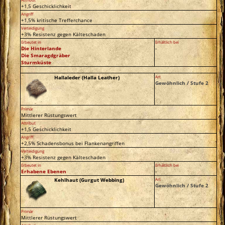
+1,5 Geschicklichkeit
Angriff
+1,5% kritische Trefferchance
Verteidigung
+3% Resistenz gegen Kälteschaden
Erbeutet in
Erhältlich bei
Die Hinterlande
-
Die Smaragdgräber
Sturmküste
Hallaleder (Halla Leather)
Art
Gewöhnlich / Stufe 2
Primär
Mittlerer Rüstungswert
Attribut
+1,5 Geschicklichkeit
Angriff
+2,5% Schadensbonus bei Flankenangriffen
Verteidigung
+3% Resistenz gegen Kälteschaden
Erbeutet in
Erhältlich bei
Erhabene Ebenen
-
Kehlhaut (Gurgut Webbing)
Art
Gewöhnlich / Stufe 2
Primär
Mittlerer Rüstungswert