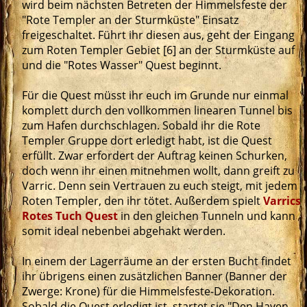
wird beim nächsten Betreten der Himmelsfeste der
"Rote Templer an der Sturmküste" Einsatz
freigeschaltet. Führt ihr diesen aus, geht der Eingang
zum Roten Templer Gebiet [6] an der Sturmküste auf
und die "Rotes Wasser" Quest beginnt.
Für die Quest müsst ihr euch im Grunde nur einmal
komplett durch den vollkommen linearen Tunnel bis
zum Hafen durchschlagen. Sobald ihr die Rote
Templer Gruppe dort erledigt habt, ist die Quest
erfüllt. Zwar erfordert der Auftrag keinen Schurken,
doch wenn ihr einen mitnehmen wollt, dann greift zu
Varric. Denn sein Vertrauen zu euch steigt, mit jedem
Roten Templer, den ihr tötet. Außerdem spielt
Varrics
Rotes Tuch Quest
in den gleichen Tunneln und kann
somit ideal nebenbei abgehakt werden.
In einem der Lagerräume an der ersten Bucht findet
ihr übrigens einen zusätzlichen Banner (Banner der
Zwerge: Krone) für die Himmelsfeste-Dekoration.
Sobald die Quest erledigt ist, startet sie "Den Haven