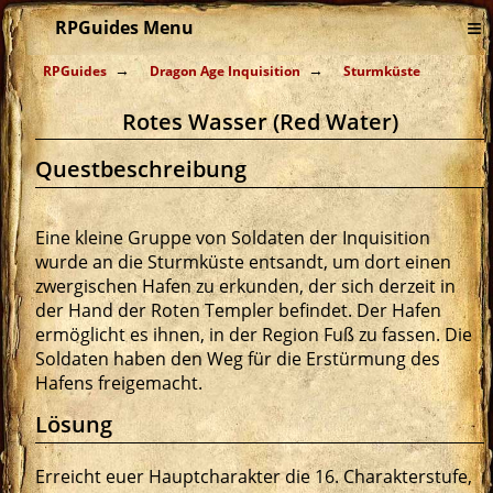
≡
RPGuides Menu
RPGuides
Dragon Age Inquisition
Sturmküste
Rotes Wasser (Red Water)
Questbeschreibung
Eine kleine Gruppe von Soldaten der Inquisition
wurde an die Sturmküste entsandt, um dort einen
zwergischen Hafen zu erkunden, der sich derzeit in
der Hand der Roten Templer befindet. Der Hafen
ermöglicht es ihnen, in der Region Fuß zu fassen. Die
Soldaten haben den Weg für die Erstürmung des
Hafens freigemacht.
Lösung
Erreicht euer Hauptcharakter die 16. Charakterstufe,