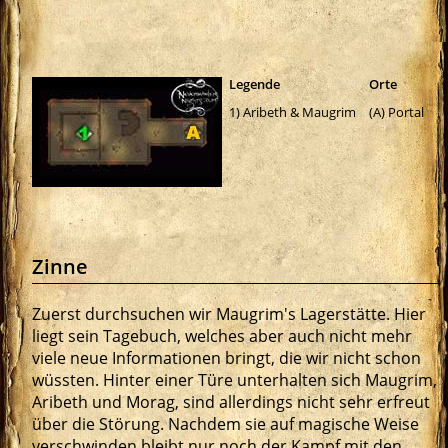
Legende
Orte
1) Aribeth & Maugrim
(A) Portal
Zinne
Zuerst durchsuchen wir Maugrim's Lagerstätte. Hier
liegt sein Tagebuch, welches aber auch nicht mehr
viele neue Informationen bringt, die wir nicht schon
wüssten. Hinter einer Türe unterhalten sich Maugrim,
Aribeth und Morag, sind allerdings nicht sehr erfreut
über die Störung. Nachdem sie auf magische Weise
verschwinden bleibt nur noch der Kampf mit den