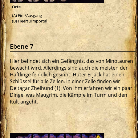
Orte
(A) Ein-/Ausgang
(B) Heerturmportal
Ebene 7
Hier befindet sich ein Gefängnis, das von Minotauren
bewacht wird. Allerdings sind auch die meisten der
Häftlinge feindlich gesinnt. Hüter Erjack hat einen
Schlüssel für alle Zellen. In einer Zelle finden wir
Deltagar Zhelhund (1). Von ihm erfahren wir ein paar
Dinge, was Maugrim, die Kämpfe im Turm und den
Kult angeht.