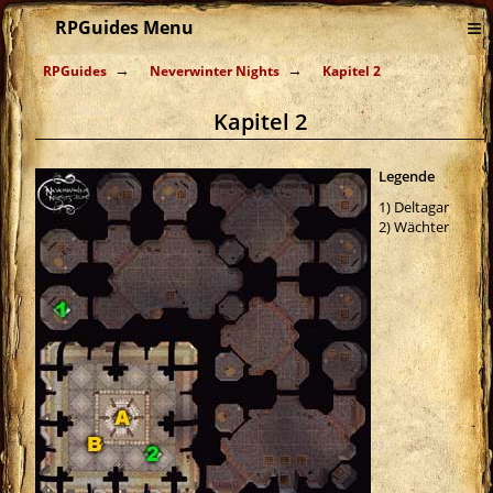
≡
RPGuides Menu
RPGuides
Neverwinter Nights
Kapitel 2
Kapitel 2
Legende
1) Deltagar
2) Wächter