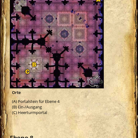
Orte
(A) Portalstein für Ebene 4
(B) Ein-/Ausgang
(C) Heerturmportal
Ebene 8