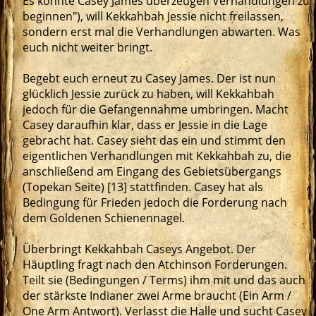
Es könnte Casey James überzeugen Verhandlungen zu
beginnen"), will Kekkahbah Jessie nicht freilassen,
sondern erst mal die Verhandlungen abwarten. Was
euch nicht weiter bringt.
Begebt euch erneut zu Casey James. Der ist nun
glücklich Jessie zurück zu haben, will Kekkahbah
jedoch für die Gefangennahme umbringen. Macht
Casey daraufhin klar, dass er Jessie in die Lage
gebracht hat. Casey sieht das ein und stimmt den
eigentlichen Verhandlungen mit Kekkahbah zu, die
anschließend am Eingang des Gebietsübergangs
(Topekan Seite) [13] stattfinden. Casey hat als
Bedingung für Frieden jedoch die Forderung nach
dem Goldenen Schienennagel.
Überbringt Kekkahbah Caseys Angebot. Der
Häuptling fragt nach den Atchinson Forderungen.
Teilt sie (Bedingungen / Terms) ihm mit und das auch
der stärkste Indianer zwei Arme braucht (Ein Arm /
One Arm Antwort). Verlasst die Halle und sucht Casey