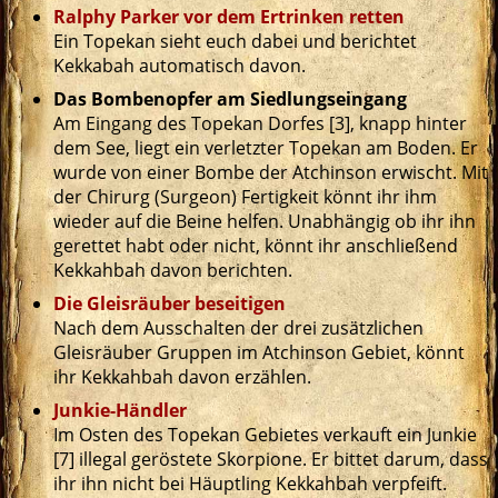
Ralphy Parker vor dem Ertrinken retten
Ein Topekan sieht euch dabei und berichtet
Kekkabah automatisch davon.
Das Bombenopfer am Siedlungseingang
Am Eingang des Topekan Dorfes [3], knapp hinter
dem See, liegt ein verletzter Topekan am Boden. Er
wurde von einer Bombe der Atchinson erwischt. Mit
der Chirurg (Surgeon) Fertigkeit könnt ihr ihm
wieder auf die Beine helfen. Unabhängig ob ihr ihn
gerettet habt oder nicht, könnt ihr anschließend
Kekkahbah davon berichten.
Die Gleisräuber beseitigen
Nach dem Ausschalten der drei zusätzlichen
Gleisräuber Gruppen im Atchinson Gebiet, könnt
ihr Kekkahbah davon erzählen.
Junkie-Händler
Im Osten des Topekan Gebietes verkauft ein Junkie
[7] illegal geröstete Skorpione. Er bittet darum, dass
ihr ihn nicht bei Häuptling Kekkahbah verpfeift.