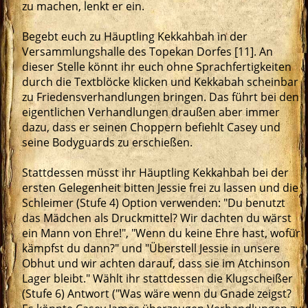
zu machen, lenkt er ein.
Begebt euch zu Häuptling Kekkahbah in der
Versammlungshalle des Topekan Dorfes [11]. An
dieser Stelle könnt ihr euch ohne Sprachfertigkeiten
durch die Textblöcke klicken und Kekkabah scheinbar
zu Friedensverhandlungen bringen. Das führt bei den
eigentlichen Verhandlungen draußen aber immer
dazu, dass er seinen Choppern befiehlt Casey und
seine Bodyguards zu erschießen.
Stattdessen müsst ihr Häuptling Kekkahbah bei der
ersten Gelegenheit bitten Jessie frei zu lassen und die
Schleimer (Stufe 4) Option verwenden: "Du benutzt
das Mädchen als Druckmittel? Wir dachten du wärst
ein Mann von Ehre!", "Wenn du keine Ehre hast, wofür
kämpfst du dann?" und "Überstell Jessie in unsere
Obhut und wir achten darauf, dass sie im Atchinson
Lager bleibt." Wählt ihr stattdessen die Klugscheißer
(Stufe 6) Antwort ("Was wäre wenn du Gnade zeigst?