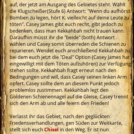
auf, der jetzt am Ausgang des Gebietes steht. Wählt
die Klugscheißer(Stufe 6) Antwort: "Wenn du aufhörst
Bomben zu legen, hört K. vielleicht auf deine Leute zu
töten". Casey James gibt euch recht, gibt jedoch zu
bedenken, dass man Kekkahbah nicht trauen kann.
Daraufhin müsst ihr die "beide" (both) Antwort
wählen und Casey somit überreden die Schienen zu
reparieren. Wendet euch anschließend Kekkahbah zu,
bei dem euch jetzt die "Deal" Option (Casey James hat
eingewilligt mit dem Töten aufzuhören) zur Verfügung
stehen sollte. Kekkahbah fragt erneut nach den
Bedingungen und will, dass Casey seinen linken Arm
opfert. Casey sollte dem an diesem Punkt jedoch
problemlos zustimmen. Kekkahbah legt den
Goldenen Schienennagel auf die Gleise, Casey trennt
sich den Arm ab und alle feiern den Frieden!
Verlasst ihr das Gebiet, nach den geglückten
Friedensverhandlungen, gen Süden zur Weltkarte,
stellt sich euch
Chisel
in den Weg. Er ist nun