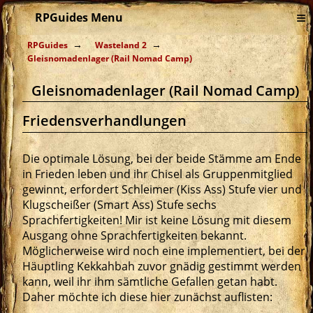
≡
RPGuides Menu
RPGuides
Wasteland 2
Gleisnomadenlager (Rail Nomad Camp)
Gleisnomadenlager (Rail Nomad Camp)
Friedensverhandlungen
Die optimale Lösung, bei der beide Stämme am Ende
in Frieden leben und ihr Chisel als Gruppenmitglied
gewinnt, erfordert Schleimer (Kiss Ass) Stufe vier und
Klugscheißer (Smart Ass) Stufe sechs
Sprachfertigkeiten! Mir ist keine Lösung mit diesem
Ausgang ohne Sprachfertigkeiten bekannt.
Möglicherweise wird noch eine implementiert, bei der
Häuptling Kekkahbah zuvor gnädig gestimmt werden
kann, weil ihr ihm sämtliche Gefallen getan habt.
Daher möchte ich diese hier zunächst auflisten: