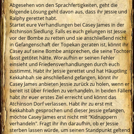
Abgesehen von den Sprachfertigkeiten, geht die
folgende Lösung geht davon aus, dass ihr Jessie und
Ralphy gerettet habt.
Startet eure Verhandlungen bei Casey James in der
Atchinson Siedlung. Falls es euch gelungen ist Jessie
vor der Bombe zu retten und sie anschließend nicht
in Gefangenschaft der Topekan geraten ist, könnt ihr
Casey auf seine Bombe ansprechen, die seine Tochter
fasst getötet hätte. Woraufhin er seinen Fehler
einsieht und Friedensverhandlungen durch euch
zustimmt. Habt ihr Jessie gerettet und hat Häuptling
Kekkahbah sie anschließend gefangen, könnt ihr
Casey James anbieten Jessie zurück zu holen, wenn er
bereit ist über Frieden zu verhandeln. In beiden Fällen
habt ihr euer erstes Ziel erreicht und könnt das
Atchinson Dorf verlassen. Habt ihr zu erst mit
Kekkahbah gesprochen und dieser Jessie gefangen,
möchte Casey James erst nicht mit "Kidnappern
verhandeln". Fragt ihr ihn daraufhin, ob er Jessie
sterben lassen würde, um seinen Standpunkt geltend