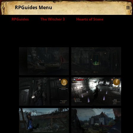
≡
RPGuides Menu
RPGuides
The Witcher 3
Hearts of Stone
Hearts of Stone