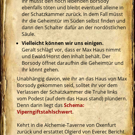
Ihr müsst den noch lebenden Borsody
ebenfalls töten und bleibt eventuell alleine in
der Schatzkammer zurück. In dem Fall müsst
ihr die Geheimtür im Süden selbst finden und
dann den Schalter dafür an der nordöstlichen
Säule.
Vielleicht können wir uns einigen.
Geralt schlägt vor, dass er Max Haus nimmt
und Ewald/Horst den Inhalt behält. Der
Borsody öffnet daraufhin die Geheimtür und
ihr könnt gehen.
Unabhängig davon, wie ihr an das Haus von Max
Borsody gekommen seid, solltet ihr vor dem
Verlassen der Schatzkammer die Truhe links
vom Podest (auf dem das Haus stand) plündern.
Denn darin liegt das
Schema:
Viperngiftstahlschwert
.
Kehrt in die Alchemie-Taverne von Oxenfurt
zurück und erstattet Olgierd von Everec Bericht.