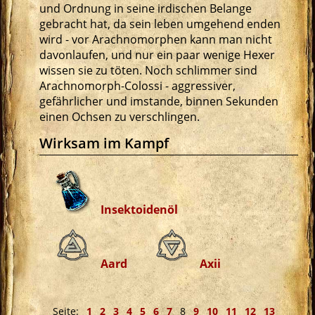
und Ordnung in seine irdischen Belange
gebracht hat, da sein leben umgehend enden
wird - vor Arachnomorphen kann man nicht
davonlaufen, und nur ein paar wenige Hexer
wissen sie zu töten. Noch schlimmer sind
Arachnomorph-Colossi - aggressiver,
gefährlicher und imstande, binnen Sekunden
einen Ochsen zu verschlingen.
Wirksam im Kampf
Insektoidenöl
Aard
Axii
Seite:
1
2
3
4
5
6
7
8
9
10
11
12
13