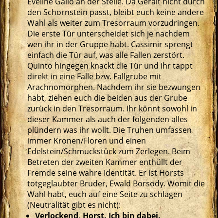
Eveline Gallo an der Stelle. Da Geralt nicht durch
den Schornstein passt, bleibt euch keine andere
Wahl als weiter zum Tresorraum vorzudringen.
Die erste Tür unterscheidet sich je nachdem
wen ihr in der Gruppe habt. Cassimir sprengt
einfach die Tür auf, was alle Fallen zerstört.
Quinto hingegen knackt die Tür und ihr tappt
direkt in eine Falle bzw. Fallgrube mit
Arachnomorphen. Nachdem ihr sie bezwungen
habt, ziehen euch die beiden aus der Grube
zurück in den Tresorraum. Ihr könnt sowohl in
dieser Kammer als auch der folgenden alles
plündern was ihr wollt. Die Truhen umfassen
immer Kronen/Floren und einen
Edelstein/Schmuckstück zum Zerlegen. Beim
Betreten der zweiten Kammer enthüllt der
Fremde seine wahre Identität. Er ist Horsts
totgeglaubter Bruder, Ewald Borsody. Womit die
Wahl habt, euch auf eine Seite zu schlagen
(Neutralität gibt es nicht):
Verlockend, Horst. Ich bin dabei.