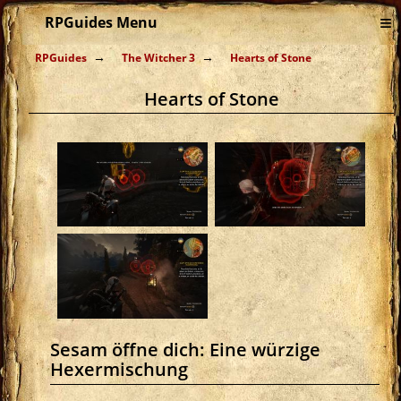
≡
RPGuides Menu
RPGuides
The Witcher 3
Hearts of Stone
Hearts of Stone
Sesam öffne dich: Eine würzige
Hexermischung