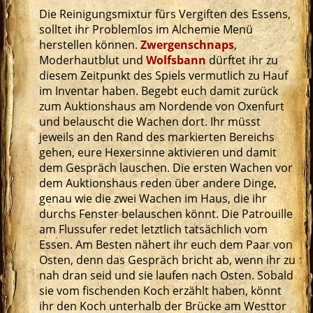
Die Reinigungsmixtur fürs Vergiften des Essens,
solltet ihr Problemlos im Alchemie Menü
herstellen können.
Zwergenschnaps
,
Moderhautblut und
Wolfsbann
dürftet ihr zu
diesem Zeitpunkt des Spiels vermutlich zu Hauf
im Inventar haben. Begebt euch damit zurück
zum Auktionshaus am Nordende von Oxenfurt
und belauscht die Wachen dort. Ihr müsst
jeweils an den Rand des markierten Bereichs
gehen, eure Hexersinne aktivieren und damit
dem Gespräch lauschen. Die ersten Wachen vor
dem Auktionshaus reden über andere Dinge,
genau wie die zwei Wachen im Haus, die ihr
durchs Fenster belauschen könnt. Die Patrouille
am Flussufer redet letztlich tatsächlich vom
Essen. Am Besten nähert ihr euch dem Paar von
Osten, denn das Gespräch bricht ab, wenn ihr zu
nah dran seid und sie laufen nach Osten. Sobald
sie vom fischenden Koch erzählt haben, könnt
ihr den Koch unterhalb der Brücke am Westtor