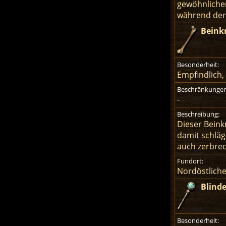
gewöhnliche
während der 
Beink
Besonderheit:
Empfindlich,
Beschränkungen
-
Beschreibung:
Dieser Beink
damit schläg
auch zerbrec
Fundort:
Nordöstlich
Blind
Besonderheit: