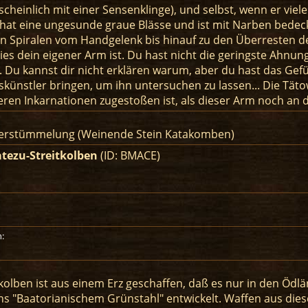
heinlich mit einer Sensenklinge), und selbst, wenn er viele J
r hat eine ungesunde graue Blässe und ist mit Narben bedec
in Spiralen vom Handgelenk bis hinauf zu den Überresten de
dies dein eigener Arm ist. Du hast nicht die geringste Ahnun
. Du kannst dir nicht erklären warum, aber du hast das Gefü
künstler bringen, um ihn untersuchen zu lassen... Die Tät
heren Inkarnationen zugestoßen ist, als dieser Arm noch an d
Verstümmelung (Weinende Stein Katakomben)
tezu-Streitkolben
(ID: BMACE)
:
tkolben ist aus einem Erz geschaffen, daß es nur in den Öd
s "Baatorianischem Grünstahl" entwickelt. Waffen aus diesem