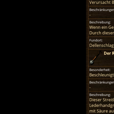
Verursacht B
Beschränkungen
-
Beschreibung:
Wenn ein Geg
Durch diesen
Fundort:
Dellenschla
Der 
Besonderheit:
Beschleunig
Beschränkungen
-
Beschreibung:
Dieser Strei
Lederhandgri
mit Säure auf