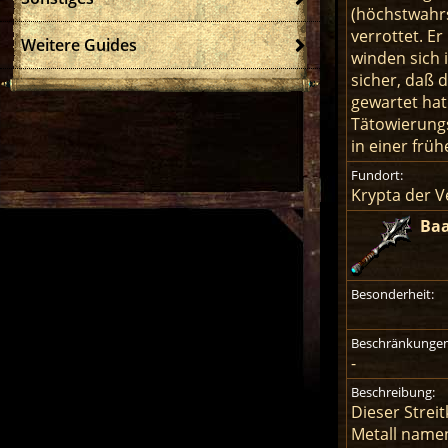
(höchstwahrsc
verrottet. E
Weitere Guides
winden sich 
sicher, daß 
gewartet hat
Tätowierungs
in einer frü
Fundort:
Krypta der 
Baa
Besonderheit:
Beschränkungen
-
Beschreibung:
Dieser Strei
Metall namen