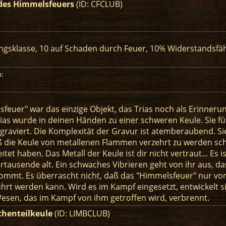
des Himmelsfeuers
(ID: CFCLUB)
ngsklasse, 10 auf Schaden durch Feuer, 10% Widerstandsfä
:
feuer" war das einzige Objekt, das Trias noch als Erinner
rias wurde in deinen Händen zu einer schweren Keule. Sie fü
raviert. Die Komplexität der Gravur ist atemberaubend. S
aß die Keule von metallenen Flammen verzehrt zu werden s
tet haben. Das Metall der Keule ist dir nicht vertraut... Es i
ahrtausende alt. Ein schwaches Vibrieren geht von ihr aus, d
mmt. Es überrascht nicht, daß das "Himmelsfeuer" nur vo
hrt werden kann. Wird es im Kampf eingesetzt, entwickelt s
esen, das im Kampf von ihm getroffen wird, verbrennt.
chenteilkeule
(ID: LIMBCLUB)