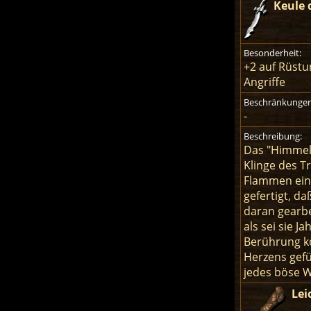
Keule 
Besonderheit:
+2 auf Rüstu
Angriffe
Beschränkungen
-
Beschreibung:
Das "Himmels
Klinge des T
Flammen eing
gefertigt, d
daran gearbei
als sei sie J
Berührung ko
Herzens gefü
jedes böse W
Lei