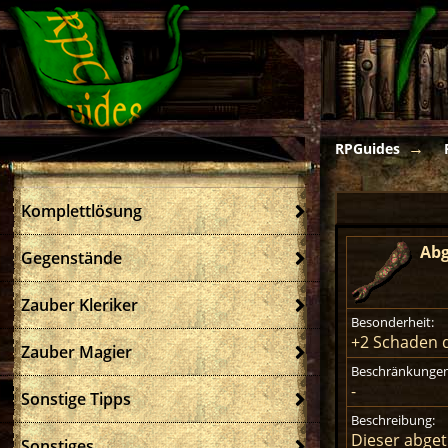
RPGuides
Komplettlösung
Abg
Gegenstände
Zauber Kleriker
Besonderheit:
+2 Schaden 
Zauber Magier
Beschränkungen
-
Sonstige Tipps
Beschreibung:
Dieser abget
Sonstiges