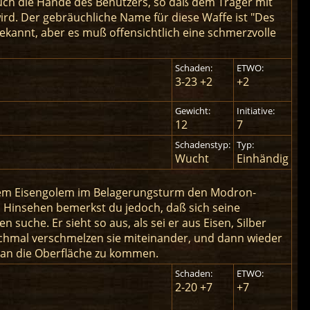
uch die Hände des Benutzers, so daß dem Träger mit
rd. Der gebräuchliche Name für diese Waffe ist "Des
 bekannt, aber es muß offensichtlich eine schmerzvolle
Schaden:
ETWO:
3-23 +2
+2
Gewicht:
Initiative:
12
7
Schadenstyp:
Typ:
Wucht
Einhändig
 dem Eisengolem im Belagerungsturm den Modron-
en Hinsehen bemerkst du jedoch, daß sich seine
 suche. Er sieht so aus, als sei er aus Eisen, Silber
nchmal verschmelzen sie miteinander, und dann wieder
r an die Oberfläche zu kommen.
Schaden:
ETWO:
2-20 +7
+7