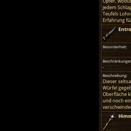
Opfer, wodur
jedem Schlag
Teufels Lohn
Erfahrung fü
Entro
Besonderheit:
Beschränkungen
-
Beschreibung:
Dieser selt
Würfel gegeb
Oberfläche kr
und noch ein
verschwinden
Himm