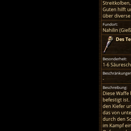
Streitkolben
Guten hilft 
über diverse
Fundort:
Nahilin (Gie
Des Te
Besonderheit:
1-6 Säuresch
Beschränkungen
-
Beschreibung:
Diese Waffe 
befestigt is
den Kiefer u
das von unte
durch den Sc
im Kampf ein