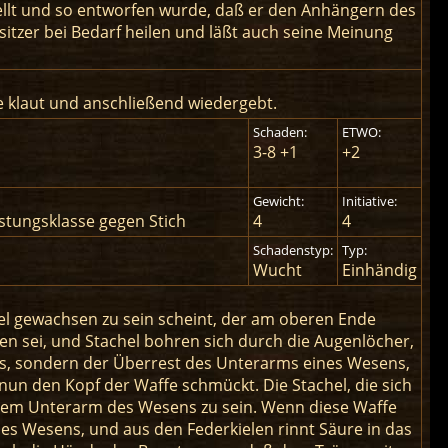
stellt und so entworfen wurde, daß er den Anhängern des
itzer bei Bedarf heilen und läßt auch seine Meinung
he klaut und anschließend wiedergebt.
Schaden:
ETWO:
3-8 +1
+2
Gewicht:
Initiative:
üstungsklasse gegen Stich
4
4
Schadenstyp:
Typ:
Wucht
Einhändig
del gewachsen zu sein scheint, der am oberen Ende
sen sei, und Stachel bohren sich durch die Augenlöcher,
nes, sondern der Überrest des Unterarms eines Wesens,
un den Kopf der Waffe schmückt. Die Stachel, die sich
 dem Unterarm des Wesens zu sein. Wenn diese Waffe
des Wesens, und aus den Federkielen rinnt Säure in das