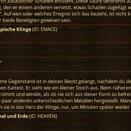
ch zusätzlicher Schaden entsteht. Diese Säure verbrennt a
, den er einem anderen versetzt, etwas Schaden zugefügt wi
". Auf wen oder welches Ereignis sich das bezieht, ist nicht
r beide Beteiligten gewesen sein.
pische Klinge
(ID: EMACE)
:
same Gegenstand ist in deinen Besitz gelangt, nachdem du
en hattest. Er sieht wie ein kleiner Dolch aus. Beim näher
ümmt und windet, als ob sie sich aus dieser Form zu befreien
 paar anderen unterschiedlichen Metallen hergestellt. Ma
 sie in das Herz der Klinge, nur, um Minuten später wiede
el und Erde
(ID: HEAVEN)