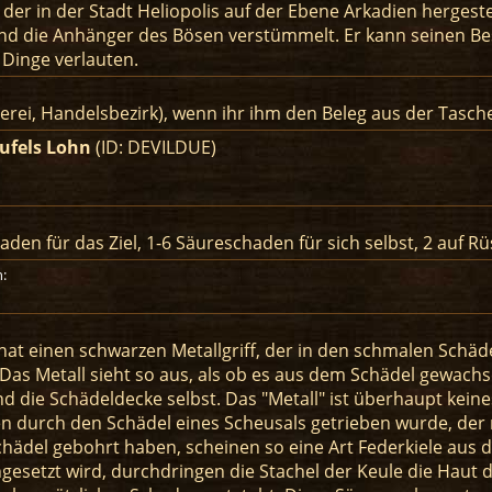
, der in der Stadt Heliopolis auf der Ebene Arkadien herge
und die Anhänger des Bösen verstümmelt. Er kann seinen Bes
 Dinge verlauten.
ßerei, Handelsbezirk), wenn ihr ihm den Beleg aus der Tasc
ufels Lohn
(ID: DEVILDUE)
aden für das Ziel, 1-6 Säureschaden für sich selbst, 2 auf R
:
hat einen schwarzen Metallgriff, der in den schmalen Schä
t. Das Metall sieht so aus, als ob es aus dem Schädel gewach
nd die Schädeldecke selbst. Das "Metall" ist überhaupt kei
n durch den Schädel eines Scheusals getrieben wurde, der n
hädel gebohrt haben, scheinen so eine Art Federkiele aus
gesetzt wird, durchdringen die Stachel der Keule die Haut 