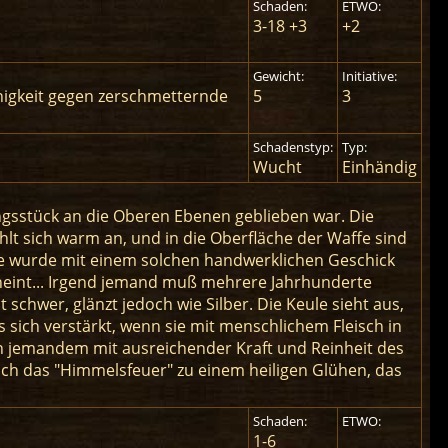
Schaden:
ETWO:
3-18 +3
+2
Gewicht:
Initiative:
higkeit gegen zerschmetternde
5
3
Schadenstyp:
Typ:
Wucht
Einhändig
ungsstück an die Oberen Ebenen geblieben war. Die
hlt sich warm an, und in die Oberfläche der Waffe sind
ie wurde mit einem solchen handwerklichen Geschick
cheint... Irgend jemand muß mehrere Jahrhunderte
st schwer, glänzt jedoch wie Silber. Die Keule sieht aus,
as sich verstärkt, wenn sie mit menschlichem Fleisch in
n jemandem mit ausreichender Kraft und Reinheit des
ich das "Himmelsfeuer" zu einem heiligen Glühen, das
Schaden:
ETWO:
1-6