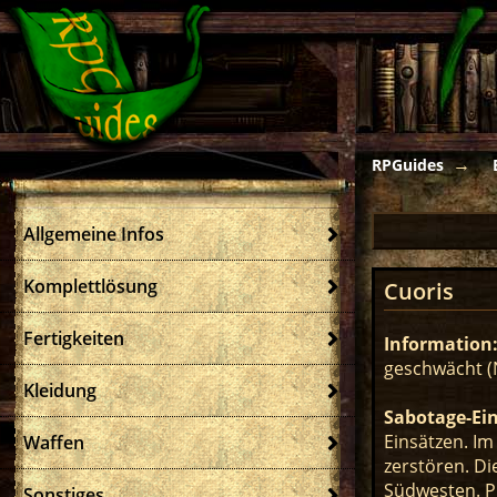
RPGuides
Allgemeine Infos
Komplettlösung
Cuoris
Fertigkeiten
Information
geschwächt (
Kleidung
Sabotage-Ein
Einsätzen. Im
Waffen
zerstören. Di
Südwesten. Pl
Sonstiges