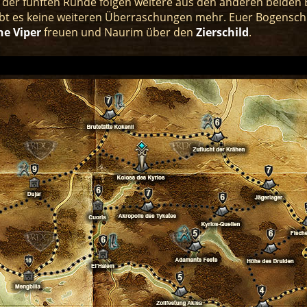
n der fünften Runde folgen weitere aus den anderen beiden
bt es keine weiteren Überraschungen mehr. Euer Bogenschü
e Viper
freuen und Naurim über den
Zierschild
.