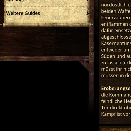
nordöstlich u
beiden Waffen
Weitere Guides
Feuerzaubern 
entflammen o
dafür einsetz
abgeschlosse
Kasernentür v
entweder umk
Süden und aus
zu lassen (er
müsst ihr nic
müssen in der
Eroberungse
die Kommandan
feindliche He
Tür direkt ob
Kampf ist vor