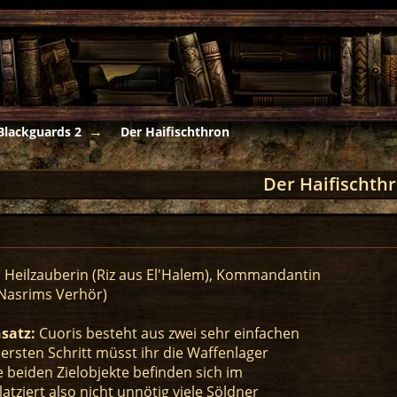
Blackguards 2
Der Haifischthron
Der Haifischth
:
Heilzauberin (Riz aus El'Halem), Kommandantin
Nasrims Verhör)
satz:
Cuoris besteht aus zwei sehr einfachen
 ersten Schritt müsst ihr die Waffenlager
e beiden Zielobjekte befinden sich im
atziert also nicht unnötig viele Söldner