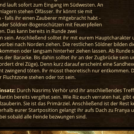
nd lauft sofort zum Eingang im Südwesten. An
lagern stehen Ölfässer. Ihr könnt sie mit
- falls ihr einen Zauberer mitgebracht habt -
der Söldner-Bogenschützen mit Feuerpfeilen
en. Das kann bereits in Runde zwei
n sein. Anschließend solltet ihr mit eurem Hauptcharakter
orbei nach Norden ziehen. Die restlichen Söldner bilden di
ommen oder langsam hinterher ziehen lassen. Ab Runde 
 der Baracke. Bis dahin solltet ihr an der Zugbrücke sein
fordert drei Züge). Denn kurz darauf erscheint eine Sandhe
ht zwingend töten. Ihr müsst theoretisch nur entkommen. D
 Fluchtzone stehen oder tot sein.
insatz:
Durch Nasrims Verhör und ihr anschließendes Treffe
tin bereits vergiftet sein. Wie Riz euch verraten hat, gibt
ilzauberin. Sie ist das Primärziel. Anschließend ist der Rest
erhalb eurer Startposition gelangt ihr aufs Dach zu Franya 
bei sobald alle Feinde bezwungen sind.