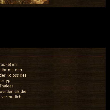
ad (6) im
 ihr mit den
der Koloss des
nertyp
Thaleas
 werden als die
r vermutlich