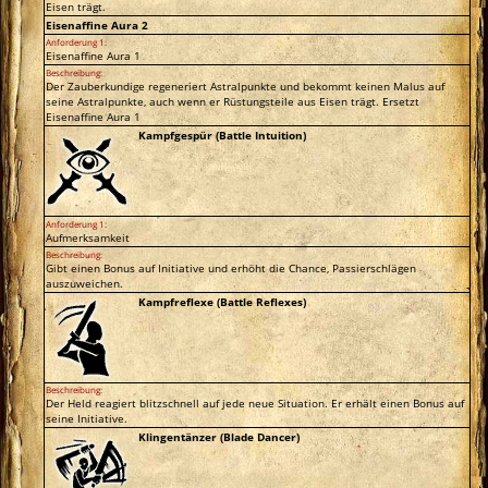
Eisen trägt.
Eisenaffine Aura 2
Anforderung 1:
Eisenaffine Aura 1
Beschreibung:
Der Zauberkundige regeneriert Astralpunkte und bekommt keinen Malus auf
seine Astralpunkte, auch wenn er Rüstungsteile aus Eisen trägt. Ersetzt
Eisenaffine Aura 1
Kampfgespür (Battle Intuition)
Anforderung 1:
Aufmerksamkeit
Beschreibung:
Gibt einen Bonus auf Initiative und erhöht die Chance, Passierschlägen
auszuweichen.
Kampfreflexe (Battle Reflexes)
Beschreibung:
Der Held reagiert blitzschnell auf jede neue Situation. Er erhält einen Bonus auf
seine Initiative.
Klingentänzer (Blade Dancer)