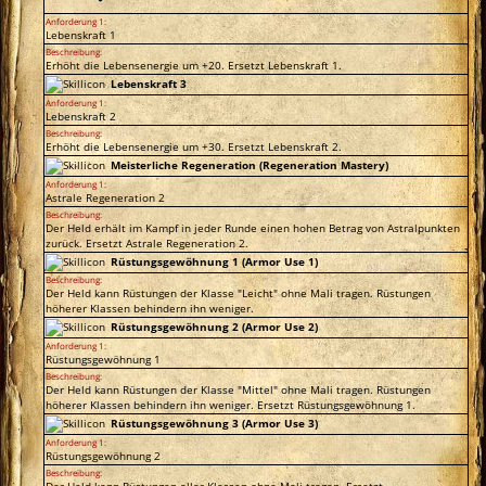
Anforderung 1:
Lebenskraft 1
Beschreibung:
Erhöht die Lebensenergie um +20. Ersetzt Lebenskraft 1.
Lebenskraft 3
Anforderung 1:
Lebenskraft 2
Beschreibung:
Erhöht die Lebensenergie um +30. Ersetzt Lebenskraft 2.
Meisterliche Regeneration (Regeneration Mastery)
Anforderung 1:
Astrale Regeneration 2
Beschreibung:
Der Held erhält im Kampf in jeder Runde einen hohen Betrag von Astralpunkten
zurück. Ersetzt Astrale Regeneration 2.
Rüstungsgewöhnung 1 (Armor Use 1)
Beschreibung:
Der Held kann Rüstungen der Klasse "Leicht" ohne Mali tragen. Rüstungen
höherer Klassen behindern ihn weniger.
Rüstungsgewöhnung 2 (Armor Use 2)
Anforderung 1:
Rüstungsgewöhnung 1
Beschreibung:
Der Held kann Rüstungen der Klasse "Mittel" ohne Mali tragen. Rüstungen
höherer Klassen behindern ihn weniger. Ersetzt Rüstungsgewöhnung 1.
Rüstungsgewöhnung 3 (Armor Use 3)
Anforderung 1:
Rüstungsgewöhnung 2
Beschreibung:
Der Held kann Rüstungen aller Klassen ohne Mali tragen. Ersetzt