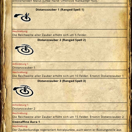
entstehenden Malus (Linke Hand: Offensive Nahkampf +60).
Distanzzauber 1 (Ranged Spell 1)
Beschreibung:
Die Reichweite aller Zauber erhöht sich um 5 Felder.
Distanzzauber 2 (Ranged Spell 2)
Anforderung 1:
Distanzzauber 1
Beschreibung:
Die Reichweite aller Zauber erhöht sich um 10 Felder. Ersetzt Distanzzauber 1
Distanzzauber 3 (Ranged Spell 3)
Anforderung 1:
Distanzzauber 2
Beschreibung:
Die Reichweite aller Zauber erhöht sich um 15 Felder. Ersetzt Distanzzauber 2
Eisenaffine Aura 1
Beschreibung:
Der Zauberkundige regeneriert Astralpunkte, auch wenn er Rüstungsteile aus