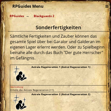
≡
RPGuides Menu
RPGuides
Blackguards 2
Sonderfertigkeiten
Sämtliche Fertigkeiten und Zauber können das
gesamte Spiel über bei Garalor und Galderan im
eigenen Lager erlernt werden. Oder zu Spielbeginn
beinahe alle durch das Buch "Der gute Herrscher"
im Gefängnis.
Astrale Regeneration 1 (Astral Regeneration 1)
Beschreibung:
Erhöht die Astrale Regeneration (+1).
Astrale Regeneration 2 (Astral Regeneration 2)