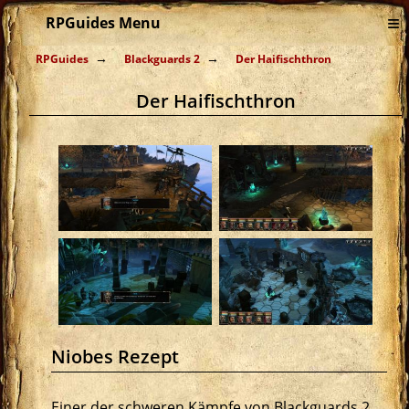
≡
RPGuides Menu
RPGuides
Blackguards 2
Der Haifischthron
Der Haifischthron
Niobes Rezept
Einer der schweren Kämpfe von Blackguards 2