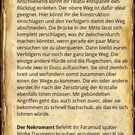
Anschließend könnt ihr relativ entspannt den
Rückzug einleiten. Der obere Weg ist dafür ideal
geeignet. Hier könnt ihr die Konstruktion
einschlagen und den Verfolgern damit den Weg
abschneiden. Die Brücke in der Mitte lässt sich
komplett zerschlagen, was ihr zwischendurch
machen könntet, wenn gerade ein paar Maru
versuchen sie zu überqueren. Dann bleibt euren
Verfolgern nur noch der ganz lange Weg. Die
einzige andere Hürde sind die Flugechsen, die ab
Runde zwei in Duos auftauchen. Sie sind ziemlich
breit und verhindern somit zusammen über
einen der Wege zu kommen. Die ein oder andere
werdet ihr nach der Zerstörung der Kristalle
ebenfalls töten müssen. Mit gebündelten
Angriffen geht das auch schon zuvor, aber sie
bekommen zu schnell Nachschub, als das es sich
lohnen würde.
Der Nekromant
Befehlt ihr Faramud später
Niobe Daumenschrauben anzulegen, verrät sie