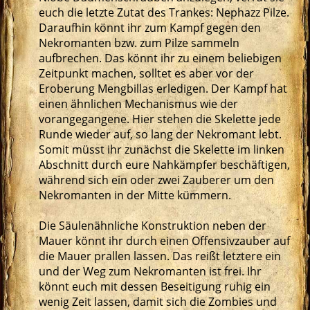
euch die letzte Zutat des Trankes: Nephazz Pilze.
Daraufhin könnt ihr zum Kampf gegen den
Nekromanten bzw. zum Pilze sammeln
aufbrechen. Das könnt ihr zu einem beliebigen
Zeitpunkt machen, solltet es aber vor der
Eroberung Mengbillas erledigen. Der Kampf hat
einen ähnlichen Mechanismus wie der
vorangegangene. Hier stehen die Skelette jede
Runde wieder auf, so lang der Nekromant lebt.
Somit müsst ihr zunächst die Skelette im linken
Abschnitt durch eure Nahkämpfer beschäftigen,
während sich ein oder zwei Zauberer um den
Nekromanten in der Mitte kümmern.
Die Säulenähnliche Konstruktion neben der
Mauer könnt ihr durch einen Offensivzauber auf
die Mauer prallen lassen. Das reißt letztere ein
und der Weg zum Nekromanten ist frei. Ihr
könnt euch mit dessen Beseitigung ruhig ein
wenig Zeit lassen, damit sich die Zombies und