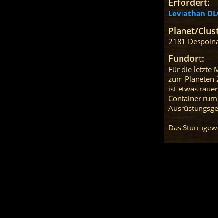
Erfordert:
Leviathan DL
Planet/Clust
2181 Despoin
Fundort:
Für die letzte
zum Planeten 
ist etwas raue
Container rum,
Ausrüstungsge
Das Sturmgeweh