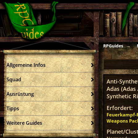
RPGuides
Allgemeine Infos
Squad
Anti-Synthe
Adas (Adas 
Ausrüstung
Synthetic Ri
Erfordert:
Tipps
Feuerkampf-P
Weapons Pac
Weitere Guides
Planet/Clust