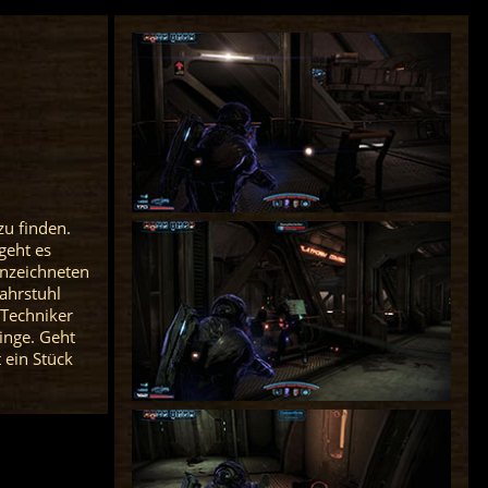
zu finden.
geht es
nnzeichneten
ahrstuhl
-Techniker
linge. Geht
 ein Stück