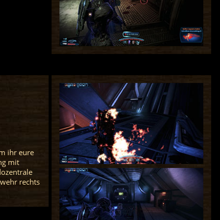
m ihr eure
ng mit
ozentrale
ewehr rechts