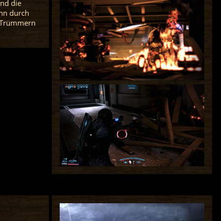
und die
ann durch
n Trümmern