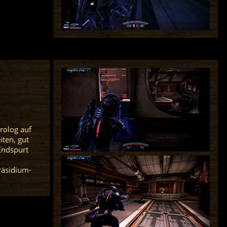
Prolog auf
iten, gut
Endspurt
Präsidium-