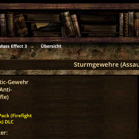
Mass Effect 3
Übersicht
Sturmgewehre (Assaul
tic-Gewehr
Anti-
fle)
ack (Firefight
k) DLC
er: