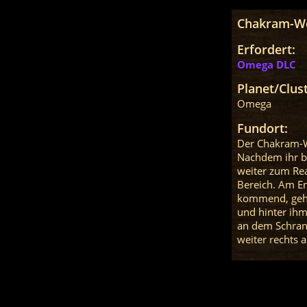
Chakram-We
Erfordert:
Omega DLC
Planet/Clust
Omega
Fundort:
Der Chakram-We
Nachdem ihr be
weiter zum Rea
Bereich. Am En
kommend, geht 
und hinter ihm
an dem Schrank
weiter rechts