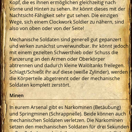
Kopf, die es ihnen ermöglichen gleichzeitig nach
Vorne und Hinten zu sehen. Ihr könnt dieses mit der
Nachtsicht-Fähigkeit sehr gut sehen. Die einzigen
Wege, sich einem Clockwork Soldier zu nähern, sind
also von oben oder von der Seite!
Mechanische Soldaten sind generell gut gepanzert
und wirken zunächst unverwundbar. Ihr könnt jedoch
mit einem gezielten Schwerthieb oder Schuss die
Panzerung an den Armen oder Oberkörper
abtrennen und dadurch kleine Walöltanks freilegen.
Schlagt/Schießt ihr auf diese (weiße Zylinder), werden
die Körperteile abgetrennt oder der mechanische
Soldaten komplett zerstört.
Minen
In eurem Arsenal gibt es Narkominen (Betäubung)
und Springminen (Schrappnelle). Beide können auch
mechanischen Soldaten verletzen. Die Narkominen
setzen den mechanischen Soldaten für drei Sekunden