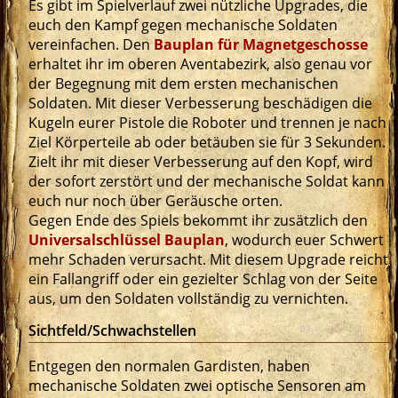
Es gibt im Spielverlauf zwei nützliche Upgrades, die
euch den Kampf gegen mechanische Soldaten
vereinfachen. Den
Bauplan für Magnetgeschosse
erhaltet ihr im oberen Aventabezirk, also genau vor
der Begegnung mit dem ersten mechanischen
Soldaten. Mit dieser Verbesserung beschädigen die
Kugeln eurer Pistole die Roboter und trennen je nach
Ziel Körperteile ab oder betäuben sie für 3 Sekunden.
Zielt ihr mit dieser Verbesserung auf den Kopf, wird
der sofort zerstört und der mechanische Soldat kann
euch nur noch über Geräusche orten.
Gegen Ende des Spiels bekommt ihr zusätzlich den
Universalschlüssel Bauplan
, wodurch euer Schwert
mehr Schaden verursacht. Mit diesem Upgrade reicht
ein Fallangriff oder ein gezielter Schlag von der Seite
aus, um den Soldaten vollständig zu vernichten.
Sichtfeld/Schwachstellen
Entgegen den normalen Gardisten, haben
mechanische Soldaten zwei optische Sensoren am