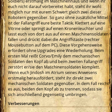
Soldiers) erstmalig im Maschinenhaus und wenn ihr
euch nicht darauf vorbereitet habt, steht ihr wohl
möglich nur mit eurem Schwert gleich zwei dieser
Robotern gegenüber. So ganz ohne zusätzliche Mittel
ist der Fallangriff eure beste Taktik. Klettert auf eine
Vitrine oder springt auf einen Kronenleuchter und
lasst euch von dort aus auf einen Maschinensoldaten
fallen und drückt dabei die Angriffstaste (rechter
Mousebutton auf dem PC). Diese Vorgehensweise
erfordert ohne Upgrades eine Wiederholung. Beim
ersten Mal reißt Corvo/Emily dem mechanischen
Soldaten den Kopf ab und beim zweiten Fallangriff
zerstört er/sie den Maschinensoldaten komplett.
Wenn euch Jindosh im Atrium seines Anwesens
erstmalig herausfordert, steht ihr direkt zwei
mechanischen Soldaten gegenüber. In dem Fall reicht
es aus, beiden den Kopf ab zu trennen, sodass sie
sich anschließend gegenseitig umbringen.
Verbesserungen