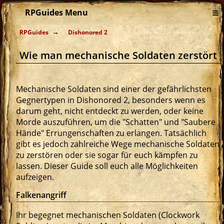
≡
RPGuides Menu
RPGuides
Dishonored 2
Wie man mechanische Soldaten zerstört
Mechanische Soldaten sind einer der gefährlichsten
Gegnertypen in Dishonored 2, besonders wenn es
darum geht, nicht entdeckt zu werden, oder keine
Morde auszuführen, um die "Schatten" und "Saubere
Hände" Errungenschaften zu erlangen. Tatsächlich
gibt es jedoch zahlreiche Wege mechanische Soldaten
zu zerstören oder sie sogar für euch kämpfen zu
lassen. Dieser Guide soll euch alle Möglichkeiten
aufzeigen.
Falkenangriff
Ihr begegnet mechanischen Soldaten (Clockwork