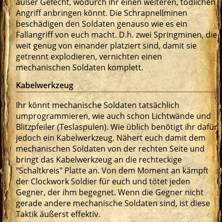
außer Gefecht, wodurch ihr einen weiteren, tödlichen
Angriff anbringen könnt. Die Schrapnellminen
beschädigen den Soldaten genauso wie es ein
Fallangriff von euch macht. D.h. zwei Springminen, die
weit genug von einander platziert sind, damit sie
getrennt explodieren, vernichten einen
mechanischen Soldaten komplett.
Kabelwerkzeug
Ihr könnt mechanische Soldaten tatsächlich
umprogrammieren, wie auch schon Lichtwände und
Blitzpfeiler (Teslaspulen). Wie üblich benötigt ihr dafür
jedoch ein Kabelwerkzeug. Nähert euch damit dem
mechanischen Soldaten von der rechten Seite und
bringt das Kabelwerkzeug an die rechteckige
"Schaltkreis" Platte an. Von dem Moment an kämpft
der Clockwork Soldier für euch und tötet jeden
Gegner, der ihm begegnet. Wenn die Gegner nicht
gerade andere mechanische Soldaten sind, ist diese
Taktik äußerst effektiv.