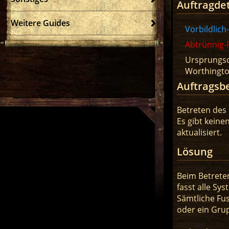
Auftragdet
Weitere Guides
Vorbildlich
Abtrünnig-P
Ursprungso
Worthingt
Auftragsb
Betreten des
Es gibt keine
aktualisiert.
Lösung
Beim Betrete
fasst alle Sy
Sämtliche Fus
oder ein Gru