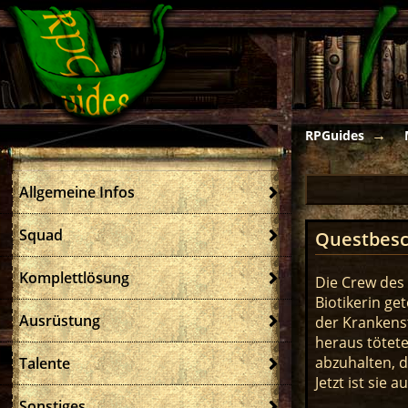
RPGuides
Allgemeine Infos
Squad
Questbesc
Komplettlösung
Die Crew des 
Biotikerin ge
Ausrüstung
der Krankens
heraus tötete
abzuhalten, 
Talente
Jetzt ist sie a
Sonstiges