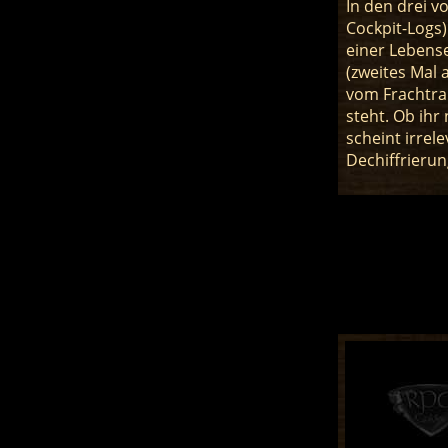
In den drei v
Cockpit-Logs)
einer Lebens
(zweites Mal 
vom Frachtrau
steht. Ob ihr
scheint irrel
Dechiffrierun