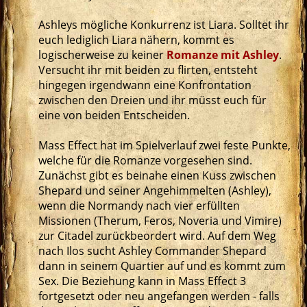
Ashleys mögliche Konkurrenz ist Liara. Solltet ihr
euch lediglich Liara nähern, kommt es
logischerweise zu keiner
Romanze mit Ashley
.
Versucht ihr mit beiden zu flirten, entsteht
hingegen irgendwann eine Konfrontation
zwischen den Dreien und ihr müsst euch für
eine von beiden Entscheiden.
Mass Effect hat im Spielverlauf zwei feste Punkte,
welche für die Romanze vorgesehen sind.
Zunächst gibt es beinahe einen Kuss zwischen
Shepard und seiner Angehimmelten (Ashley),
wenn die Normandy nach vier erfüllten
Missionen (Therum, Feros, Noveria und Vimire)
zur Citadel zurückbeordert wird. Auf dem Weg
nach Ilos sucht Ashley Commander Shepard
dann in seinem Quartier auf und es kommt zum
Sex. Die Beziehung kann in Mass Effect 3
fortgesetzt oder neu angefangen werden - falls