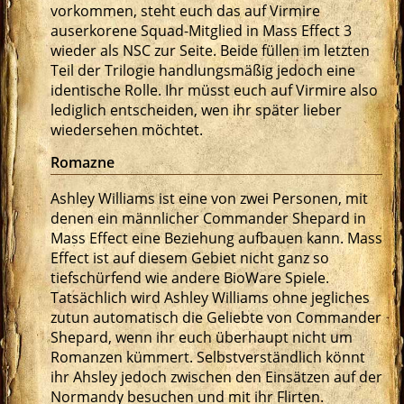
vorkommen, steht euch das auf Virmire
auserkorene Squad-Mitglied in Mass Effect 3
wieder als NSC zur Seite. Beide füllen im letzten
Teil der Trilogie handlungsmäßig jedoch eine
identische Rolle. Ihr müsst euch auf Virmire also
lediglich entscheiden, wen ihr später lieber
wiedersehen möchtet.
Romazne
Ashley Williams ist eine von zwei Personen, mit
denen ein männlicher Commander Shepard in
Mass Effect eine Beziehung aufbauen kann. Mass
Effect ist auf diesem Gebiet nicht ganz so
tiefschürfend wie andere BioWare Spiele.
Tatsächlich wird Ashley Williams ohne jegliches
zutun automatisch die Geliebte von Commander
Shepard, wenn ihr euch überhaupt nicht um
Romanzen kümmert. Selbstverständlich könnt
ihr Ahsley jedoch zwischen den Einsätzen auf der
Normandy besuchen und mit ihr Flirten.