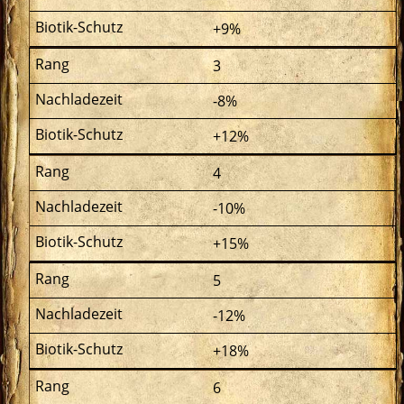
+9%
3
-8%
+12%
4
-10%
+15%
5
-12%
+18%
6