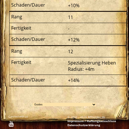
+10%
11
-
+12%
12
Spezialisierung Heben
Radius: +4m
+14%
Connect with us
© 2006 - 2026 RPGuides.de
Impressum / Haftungsausschluss
Datenschutzerklärung