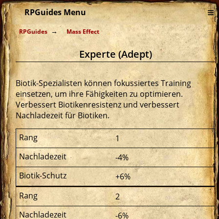
≡
RPGuides Menu
RPGuides
Mass Effect
Experte (Adept)
Biotik-Spezialisten können fokussiertes Training
einsetzen, um ihre Fähigkeiten zu optimieren.
Verbessert Biotikenresistenz und verbessert
Nachladezeit für Biotiken.
1
-4%
+6%
2
-6%