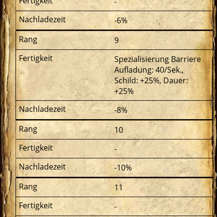
-
-6%
9
Spezialisierung Barriere
Aufladung: 40/Sek.,
Schild: +25%, Dauer:
+25%
-8%
10
-
-10%
11
-