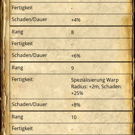
-
+4%
8
-
+6%
9
Spezialisierung Warp
Radius: +2m, Schaden:
+25%
+8%
10
-