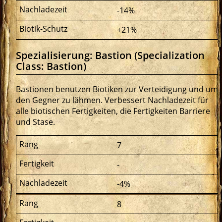
-14%
+21%
Spezialisierung: Bastion (Specialization
Class: Bastion)
Bastionen benutzen Biotiken zur Verteidigung und um
den Gegner zu lähmen. Verbessert Nachladezeit für
alle biotischen Fertigkeiten, die Fertigkeiten Barriere
und Stase.
7
-
-4%
8