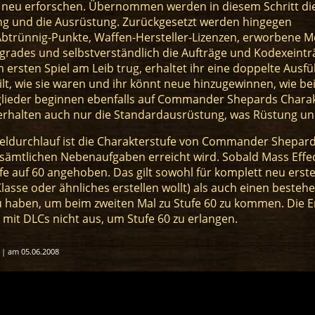
 neu erforschen. Übernommen werden in diesem Schritt die
ung und die Ausrüstung. Zurückgesetzt werden hingegen
/Abtrünnig-Punkte, Waffen-Hersteller-Lizenzen, erworbene M
rades und selbstverständlich die Aufträge und Kodexein
ersten Spiel am Leib trug, erhaltet ihr eine doppelte Ausf
lt, wie sie waren und ihr könnt neue hinzugewinnen, wie be
ieder beginnen ebenfalls auf Commander Shepards Charakte
 erhalten auch nur die Standardausrüstung, was Rüstung u
ieldurchlauf ist die Charakterstufe von Commander Shepar
 sämtlichen Nebenaufgaben erreicht wird. Sobald Mass Effec
e auf 60 angehoben. Das gilt sowohl für komplett neu erstel
lasse oder ähnliches erstellen wollt) als auch einen bestehe
zu haben, um beim zweiten Mal zu Stufe 60 zu kommen. Die 
 mit DLCs nicht aus, um Stufe 60 zu erlangen.
 | am 05.06.2008