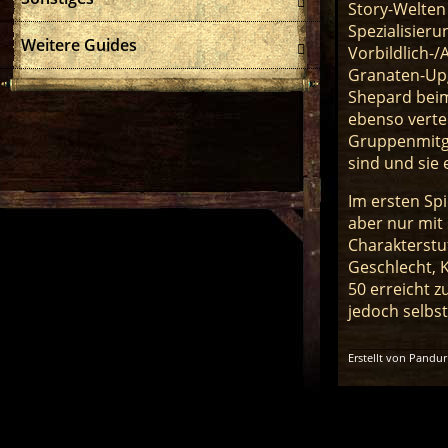
Story-Welten
Spezialisier
Weitere Guides
Vorbildlich-
Granaten-Upg
Shepard beim 
ebenso vertei
Gruppenmitgl
sind und sie
Im ersten Sp
aber nur mit
Charakterstuf
Geschlecht, K
50 erreicht 
jedoch selbst
Erstellt von Pandur