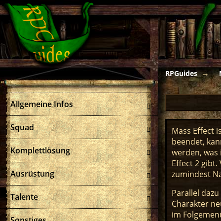
RPGuides
Allgemeine Infos
Squad
Mass Effect i
beendet, kan
Komplettlösung
werden, was 
Effect 2 gibt
Ausrüstung
zumindest Na
Parallel daz
Talente
Charakter ne
im Folgemenü
Sonstiges