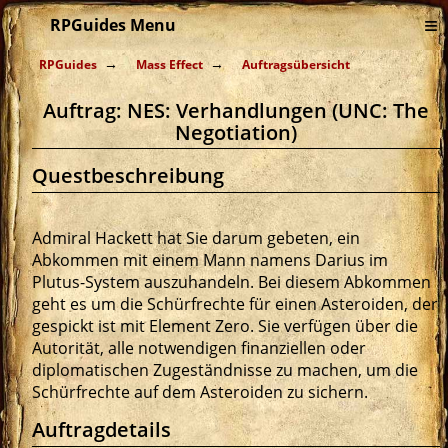
≡
RPGuides Menu
RPGuides
Mass Effect
Auftragsübersicht
Auftrag: NES: Verhandlungen (UNC: The
Negotiation)
Questbeschreibung
Admiral Hackett hat Sie darum gebeten, ein
Abkommen mit einem Mann namens Darius im
Plutus-System auszuhandeln. Bei diesem Abkommen
geht es um die Schürfrechte für einen Asteroiden, der
gespickt ist mit Element Zero. Sie verfügen über die
Autorität, alle notwendigen finanziellen oder
diplomatischen Zugeständnisse zu machen, um die
Schürfrechte auf dem Asteroiden zu sichern.
Auftragdetails