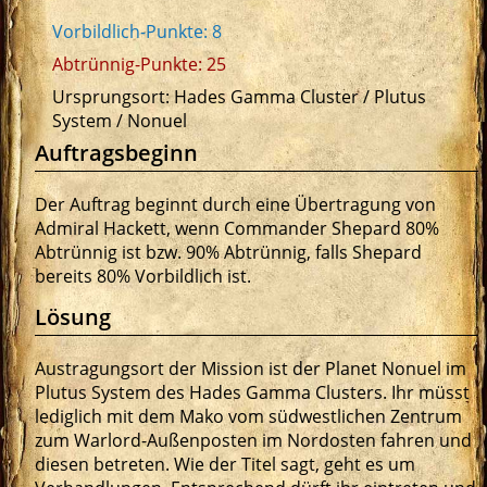
Vorbildlich-Punkte: 8
Abtrünnig-Punkte: 25
Ursprungsort: Hades Gamma Cluster / Plutus
System / Nonuel
Auftragsbeginn
Der Auftrag beginnt durch eine Übertragung von
Admiral Hackett, wenn Commander Shepard 80%
Abtrünnig ist bzw. 90% Abtrünnig, falls Shepard
bereits 80% Vorbildlich ist.
Lösung
Austragungsort der Mission ist der Planet Nonuel im
Plutus System des Hades Gamma Clusters. Ihr müsst
lediglich mit dem Mako vom südwestlichen Zentrum
zum Warlord-Außenposten im Nordosten fahren und
diesen betreten. Wie der Titel sagt, geht es um