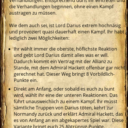
Verhandlungen. Entsprechend dürft ihr eintreten und
die Verhandlungen beginnen, ohne einen Kampf
austragen zu müssen.
Wie dem auch sei, ist Lord Darius extrem hochnäsig
und provoziert quasi dauerhaft einen Kampf. Ihr habt
lediglich zwei Möglichkeiten:
Ihr wählt immer die oberste, höflichste Reaktion
und gebt Lord Darius damit alles was er will.
Dadurch kommt ein Vertrag mit der Allianz zu
Stande, mit dem Admiral Hackett offenbar gar nicht
gerechnet hat. Dieser Weg bringt 8 Vorbildlich-
Punkte ein.
Direkt am Anfang, oder sobald es euch zu bunt
wird, wählt ihr eine der unteren Reaktionen. Das
führt unausweichlich zu einem Kampf. Ihr müsst
sämtliche Truppen von Darius töten, kehrt zur
Normandy zurück und erklärt Admiral Hackett, das
es von Anfang an ein abgekapertes Spiel war. Diese
Variante bringt euch 25 Abtrünnig-Punkte.