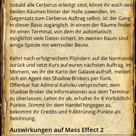
Sobald alle Cerberus erledigt sind, könnt ihr euch den
beiden Räumen hinter der Halle zuwenden. Im
Gegensatz zum Cerberus Auftrag selbst, ist der Gang
in dieser Basis zugänglich. In einem der Räume findet
ihr einen Terminal, von dem ihr automatisch
möglichst viele Daten sichert. Im zweiten Raum sind
einige Spinde mit wertvoller Beute.
Kehrt nach erfolgreichem Plündern auf die Normandy
zurück und setzt Kurs auf euren nächsten Auftrag. Im
Moment, wo ihr die Karte der Galaxie aufruft, meldet
sich ein Agent des Shadow Brokers per Funk.
Offenbar hat Admiral Kahoku versprochen, dem
Shadow Broker die Informationen aus dem Terminal
zu überlassen. Lehnt ihr ab, erhaltet ihr 8 Vorbildlich-
Punkte. Stimmt ihr dem Handel hingegen zu,
bekommt ihr Credits und 9 Abtrünnig-Punkte als
Belohnung.
Auswirkungen auf Mass Effect 2