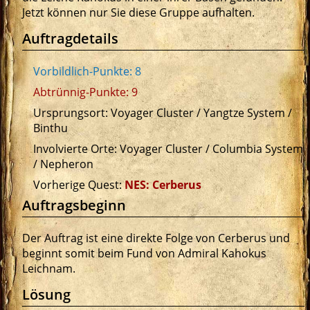
Jetzt können nur Sie diese Gruppe aufhalten.
Auftragdetails
Vorbildlich-Punkte: 8
Abtrünnig-Punkte: 9
Ursprungsort: Voyager Cluster / Yangtze System /
Binthu
Involvierte Orte: Voyager Cluster / Columbia System
/ Nepheron
Vorherige Quest:
NES: Cerberus
Auftragsbeginn
Der Auftrag ist eine direkte Folge von Cerberus und
beginnt somit beim Fund von Admiral Kahokus
Leichnam.
Lösung