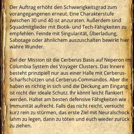
Der Auftrag erhöht den Schwierigkeitsgrad zum
vorangegangenen erneut. Eine Charakterstufe
zwischen 30 und 40 ist anzuraten. Außerdem sind
Squadmitglieder mit Biotik- und Tech-Fähigkeiten zu
empfehlen. Feinde mit Singularität, Überladung,
Sabotage oder ähnlichem auszuschalten bewirkt hier
wahre Wunder.
Ziel der Mission ist die Cerberus Basis auf Neperon im
Columbia System des Voyager Clusters. Das Innere
besteht prinzipiell nur aus einer Halle mit Cerberus-
Scharfschützen und Cerberus-Commandos. Aber die
haben es richtig in sich und die Deckung am Eingang
ist nicht der ideale Schutz. Ihr könnt leicht flankiert
werden. Haltet am besten defensive Fähigkeiten wie
Immunität aufrecht. Falls das nicht reicht, versucht
kurz rein zu stürmen, das erste Ziel mit Neuralschock
lahm zu legen, dann zu töten und euch wieder zurück
zu ziehen.