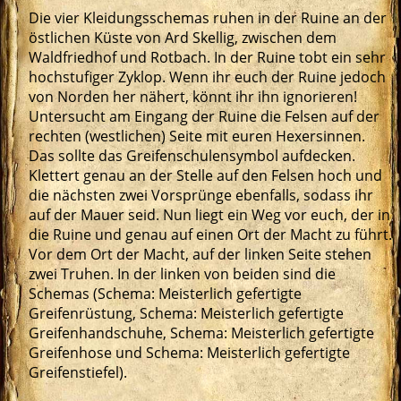
Die vier Kleidungsschemas ruhen in der Ruine an der
östlichen Küste von Ard Skellig, zwischen dem
Waldfriedhof und Rotbach. In der Ruine tobt ein sehr
hochstufiger Zyklop. Wenn ihr euch der Ruine jedoch
von Norden her nähert, könnt ihr ihn ignorieren!
Untersucht am Eingang der Ruine die Felsen auf der
rechten (westlichen) Seite mit euren Hexersinnen.
Das sollte das Greifenschulensymbol aufdecken.
Klettert genau an der Stelle auf den Felsen hoch und
die nächsten zwei Vorsprünge ebenfalls, sodass ihr
auf der Mauer seid. Nun liegt ein Weg vor euch, der in
die Ruine und genau auf einen Ort der Macht zu führt.
Vor dem Ort der Macht, auf der linken Seite stehen
zwei Truhen. In der linken von beiden sind die
Schemas (Schema: Meisterlich gefertigte
Greifenrüstung, Schema: Meisterlich gefertigte
Greifenhandschuhe, Schema: Meisterlich gefertigte
Greifenhose und Schema: Meisterlich gefertigte
Greifenstiefel).