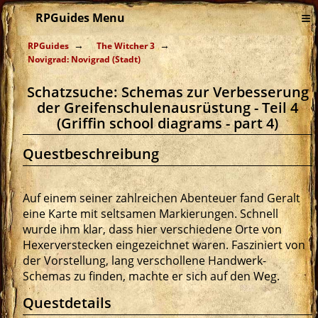
≡
RPGuides Menu
RPGuides
The Witcher 3
Novigrad: Novigrad (Stadt)
Schatzsuche: Schemas zur Verbesserung
der Greifenschulenausrüstung - Teil 4
(Griffin school diagrams - part 4)
Questbeschreibung
Auf einem seiner zahlreichen Abenteuer fand Geralt
eine Karte mit seltsamen Markierungen. Schnell
wurde ihm klar, dass hier verschiedene Orte von
Hexerverstecken eingezeichnet waren. Fasziniert von
der Vorstellung, lang verschollene Handwerk-
Schemas zu finden, machte er sich auf den Weg.
Questdetails