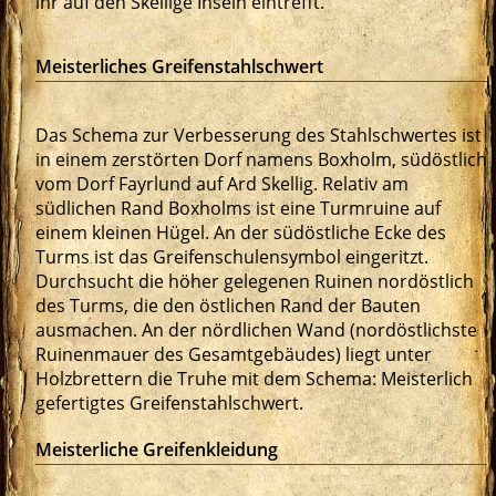
ihr auf den Skellige Inseln eintrefft.
Meisterliches Greifenstahlschwert
Das Schema zur Verbesserung des Stahlschwertes ist
in einem zerstörten Dorf namens Boxholm, südöstlich
vom Dorf Fayrlund auf Ard Skellig. Relativ am
südlichen Rand Boxholms ist eine Turmruine auf
einem kleinen Hügel. An der südöstliche Ecke des
Turms ist das Greifenschulensymbol eingeritzt.
Durchsucht die höher gelegenen Ruinen nordöstlich
des Turms, die den östlichen Rand der Bauten
ausmachen. An der nördlichen Wand (nordöstlichste
Ruinenmauer des Gesamtgebäudes) liegt unter
Holzbrettern die Truhe mit dem Schema: Meisterlich
gefertigtes Greifenstahlschwert.
Meisterliche Greifenkleidung