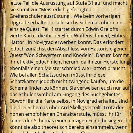
letzte Teil die Ausrüstung auf Stufe 31 auf und macht
sie somit zur "Meisterlich gefertigten
Greifenschulenausrüstung". Wie beim vorherigen
Upgrade erhaltet ihr alle sechs Schemas über eine
einzige Quest. Teil 4 startet durch Edwin Greloffs
vierte Karte, die ihr bei Elfen-Waffenschmied, Eibhear
Hattori, in Novigrad erwerben könnt. Das erfordert
jedoch zunächst den Abschluss von Hattoris eigener
Quest "Von Schwertern und Knödeln". Darum kommt
ihr effektiv jedoch nicht herum, da ihr zur Herstellung
ebenfalls einen Meisterschmied wie Hattori braucht.
Wie bei allen Schatzsuchen müsst ihr diese
Schatzkarten jedoch nicht zwingend kaufen, um die
Schema finden zu können. Sie verweisen euch nur auf
das Schulensymbol am Eingang des Suchgebietes.
Obwohl ihr die Karte selbst in Novigrad erhaltet, sind
die drei Schemas über Ard Skellig verteilt. Trotz der
hohen empfohlenen Charakterstufe, müsst ihr für
keines der Schemas einen einzigen Feind besiegen. Ihr
könnt sie also theoretisch bereits einsammeln, wenn