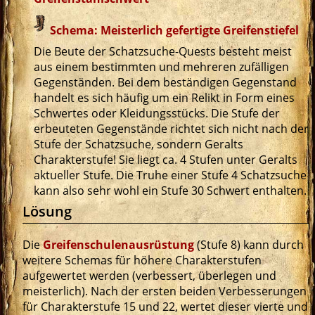
Schema: Meisterlich gefertigte Greifenstiefel
Die Beute der Schatzsuche-Quests besteht meist
aus einem bestimmten und mehreren zufälligen
Gegenständen. Bei dem beständigen Gegenstand
handelt es sich häufig um ein Relikt in Form eines
Schwertes oder Kleidungsstücks. Die Stufe der
erbeuteten Gegenstände richtet sich nicht nach der
Stufe der Schatzsuche, sondern Geralts
Charakterstufe! Sie liegt ca. 4 Stufen unter Geralts
aktueller Stufe. Die Truhe einer Stufe 4 Schatzsuche
kann also sehr wohl ein Stufe 30 Schwert enthalten.
Lösung
Die
Greifenschulenausrüstung
(Stufe 8) kann durch
weitere Schemas für höhere Charakterstufen
aufgewertet werden (verbessert, überlegen und
meisterlich). Nach der ersten beiden Verbesserungen
für Charakterstufe 15 und 22, wertet dieser vierte und