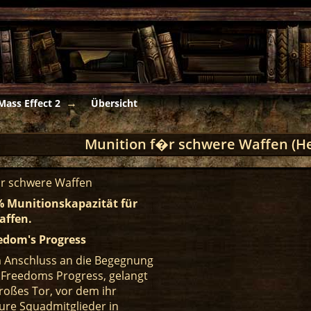
Mass Effect 2
Übersicht
Munition f�r schwere Waffen (
ür schwere Waffen
 Munitionskapazität für
affen.
edom's Progress
m Anschluss an die Begegnung
f Freedoms Progress, gelangt
großes Tor, vor dem ihr
ure Squadmitglieder in