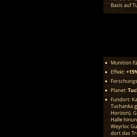
Basis auf 
Munition f
Effekt:
+15%
Forschungs
Planet:
Tuc
Fundort: Ka
Tuchanka g
Horizon). G
Halle hinun
Weyrloc Gu
dort das T