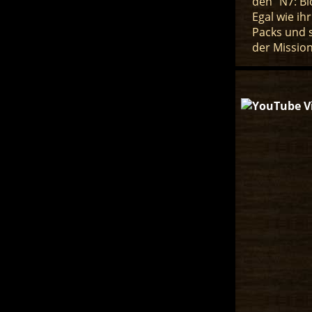
den "N7: Bl
Egal wie ih
Packs und 
der Mission