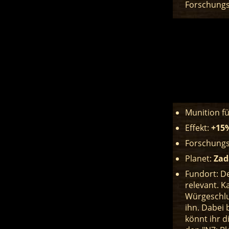
Forschungs
Munition f
Effekt:
+15%
Forschungs
Planet:
Zad
Fundort: De
relevant. K
Würgeschlu
ihn. Dabei 
könnt ihr d