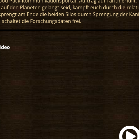
ood Pack-Kommunikationsportal" Auftrag auf Tarith erfüllt.
r auf den Planeten gelangt seid, kämpft euch durch die relat
sprengt am Ende die beiden Silos durch Sprengung der Kan
 schaltet die Forschungsdaten frei.