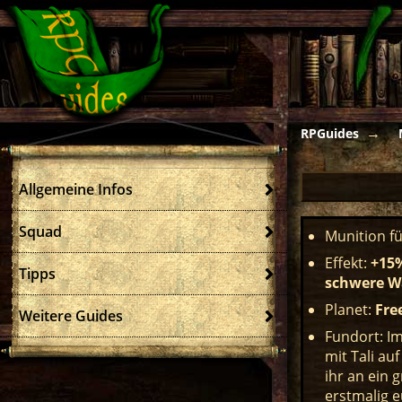
RPGuides
Allgemeine Infos
Squad
Munition f
Effekt:
+15%
Tipps
schwere W
Planet:
Fre
Weitere Guides
Fundort: I
mit Tali au
ihr an ein 
erstmalig e