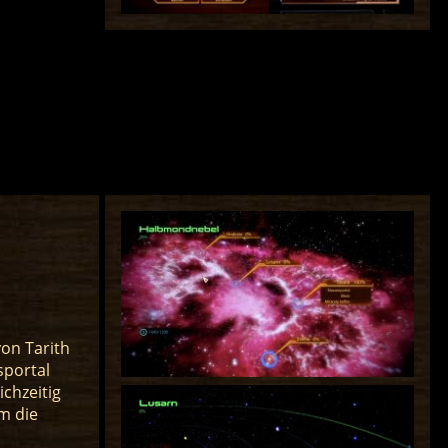
on Tarith
sportal
ichzeitig
m die