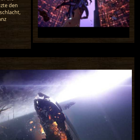
uzte den
schlacht,
anz