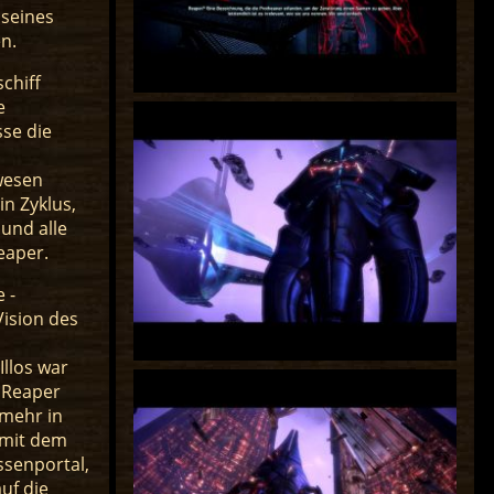
 seines
n.
chiff
e
sse die
ewesen
n Zyklus,
 und alle
eaper.
 -
ision des
Illos war
r Reaper
 mehr in
 mit dem
senportal,
uf die