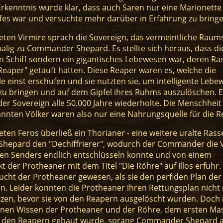
rkenntnis wurde klar, dass auch Saren nur eine Marionette
ffes war und versuchte mehr darüber in Erfahrung zu bringe
ten Virmire sprach die Sovereign, das vermeintliche Raums
alig zu Commander Shepard. Es stellte sich heraus, dass di
n Schiff sondern ein gigantisches Lebewesen war, deren Ra
eaper" getauft hatten. Diese Reaper waren es, welche die
 einst erschufen und sie nutzten sie, um intelligente Leb
zu bringen und auf dem Gipfel ihres Ruhms auszulöschen. Ei
 der Sovereign alle 50.000 Jahre wiederholte. Die Menschheit
nnten Völker waren also nur eine Nahrungsquelle für die R
ten Feros überließ ein Thorianer - eine weitere uralte Rasse
epard den "Dechiffrierer", wodurch der Commander die V
en Senders endlich entschlüsseln konnte und von einem
 der Protheaner mit dem Titel "Die Röhre" auf Illos erfuhr. 
flucht der Protheaner gewesen, als sie den perfiden Plan de
n. Leider konnten die Protheaner ihren Rettungsplan nicht
tzen, bevor sie von den Reapern ausgelöscht wurden. Doch
en Wissen der Protheaner und der Röhre, dem ersten Mas
n den Reapern gebaut wurde, sprang Commander Shepard a