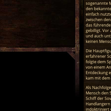
sogenannte Ma
den bekannte
einfach nutz
zwischen den
das führende
gebilligt. Vo
und auch unt
keinen Mensc
Die Hauptfig
erfahrener S
folgte dem Sp
von einem An
Entdeckung e
kam mit dem S
Als Nachfolge
Mensch den S
Schiff der S
Handlangern 
indoktrinier