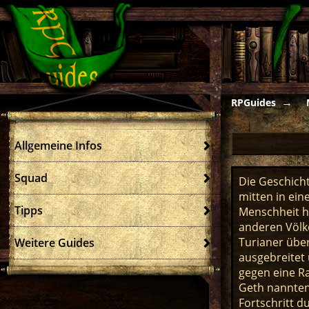
RPGuides
Allgemeine Infos
Squad
Die Geschich
mitten in ein
Tipps
Menschheit h
anderen Völke
Turianer übe
Weitere Guides
ausgebreitet 
gegen eine Ra
Geth nannten
Fortschritt d