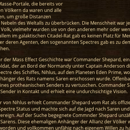
sse-Portale, die bereits vor
n Völkern da waren und alle
ten, um große Distanzen
 Nebeln des Weltalls zu überbrücken. Die Menschheit war j
 Volk, vielmehr wurden sie von den anderen mehr oder wen
r allem im galaktischen Citadel-Rat gab es keinen Platz für M
er deren Agenten, den sogenannten Spectres gab es zu de
hen.
ur der Mass Effect Geschichte war Commander Shepard, ein
oldat, der an Bord der Normandy unter Captain Anderson di
ectre des Schiffes, Nihlus, auf den Planeten Eden Prime, wo
hänger des Rats namens Saren erschossen wurde. Offenba
ines protheanischen Senders zu vertuschen. Commander 
ender in Kontakt und erhielt eine undurchsichtige Vision.
r von Nihlus erhielt Commander Shepard vom Rat als offiziel
pectre Status und machte sich auf die Jagd nach Saren un
overeign. Auf der Suche begegnete Commnder Shepard unzä
Sarens. Diese ehemaligen Anhänger der Allianz der Völker
t worden und vollkommen unfähig nach eigenem Willen zu h