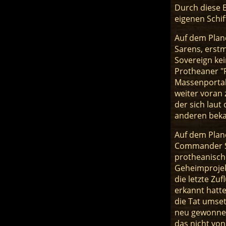
Durch diese E
eigenen Schi
Auf dem Plane
Sarens, erstm
Sovereign kei
Protheaner "R
Massenportale
weiter voran 
der sich laut
anderen beka
Auf dem Plane
Commander Sh
protheanisch
Geheimprojekt
die letzte Zu
erkannt hatte
die Tat umse
neu gewonnen
das nicht vo