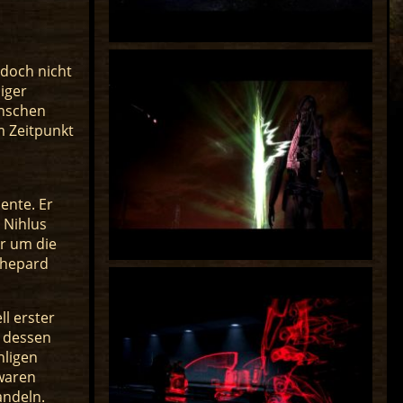
edoch nicht
iger
enschen
m Zeitpunkt
ente. Er
 Nihlus
r um die
Shepard
l erster
d dessen
hligen
 waren
andeln.