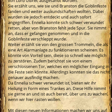
von Lord Ulbrec ausgesandt wurden.
Sie erzählt uns, wie sie und Branston die Goblinfeste
fanden und weiter auskundschaften wollten. Dabei
wurden sie jedoch entdeckt und auch sofort
angegriffen. Ennelia konnte sich schwer verwundet
retten, aber von Branston fehlt jede Spur. Sie nimmt
an, dass er gefangen genommen und in die
Goblinfeste verschleppt wurde.
Weiter erzählt sie von den grossen Trommeln, die als
eine Art Alarmanlage zu funktionieren scheinen. Es
könnte von Vorteil sein, diese so schnell wie möglich
zu zerstören. Zudem berichtet sie von einem
verschlossenen Tor, welches ein möglicher Eingang in
die Feste sein könnte. Allerdings konnten sie das nicht
genauer ausfindig machen.
Da Ennelia schwer verwundet ist, bieten wir ihr
Heilung in Form eines Trankes an. Diese Hilfe nimmt
sie gerne an und ist auch bereit, über uns zu wachen,
wenn wir hier rasten wollen.
Mit diesen neuen Informationen machen wir uns auf