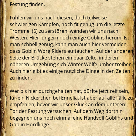
Festung finden.
Fühlen wir uns nach diesen, doch teilweise
schwierigen Kämpfen, noch fit genug um die letzte
Trommel (6) zu zerstören, wenden wir uns nach
Westen. Hier lungern noch einige Goblins herum. Ist
man schnell genug, kann man auch hier vermeiden,
dass Goblin Worg Riders auftauchen. Auf der anderen
Seite der Brücke stehen ein paar Zelte, in deren
näheren Umgebung sich Winter Wölfe umher treiben.
Auch hier gibt es einige nützliche Dinge in den Zelten
zu finden.
Wer bis hier durchgehalten hat, dürfte jetzt reif sein,
für ein Nickerchen bei Ennelia. Ist aber auf alle Fälle zu
empfehlen, bevor wir unser Glück an dem unteren
Tor der Festung versuchen. Auf dem Weg dorthin
begegnen uns noch einmal eine Handvoll Goblins und
Goblin Hordlinge.