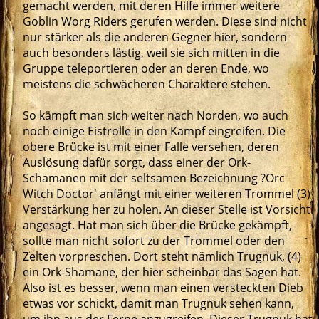
gemacht werden, mit deren Hilfe immer weitere
Goblin Worg Riders gerufen werden. Diese sind nicht
nur stärker als die anderen Gegner hier, sondern
auch besonders lästig, weil sie sich mitten in die
Gruppe teleportieren oder an deren Ende, wo
meistens die schwächeren Charaktere stehen.
So kämpft man sich weiter nach Norden, wo auch
noch einige Eistrolle in den Kampf eingreifen. Die
obere Brücke ist mit einer Falle versehen, deren
Auslösung dafür sorgt, dass einer der Ork-
Schamanen mit der seltsamen Bezeichnung ?Orc
Witch Doctor' anfängt mit einer weiteren Trommel (3)
Verstärkung her zu holen. An dieser Stelle ist Vorsicht
angesagt. Hat man sich über die Brücke gekämpft,
sollte man nicht sofort zu der Trommel oder den
Zelten vorpreschen. Dort steht nämlich Trugnuk, (4)
ein Ork-Shamane, der hier scheinbar das Sagen hat.
Also ist es besser, wenn man einen versteckten Dieb
etwas vor schickt, damit man Trugnuk sehen kann,