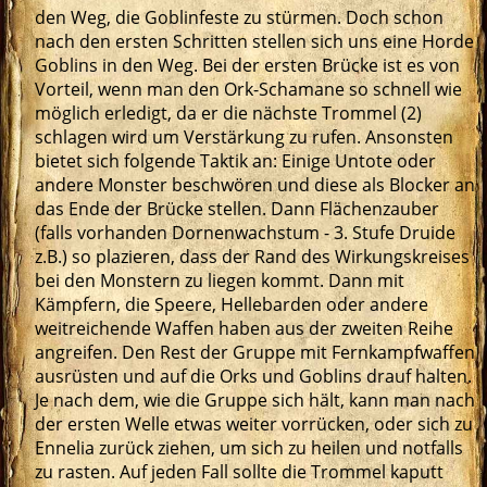
den Weg, die Goblinfeste zu stürmen. Doch schon
nach den ersten Schritten stellen sich uns eine Horde
Goblins in den Weg. Bei der ersten Brücke ist es von
Vorteil, wenn man den Ork-Schamane so schnell wie
möglich erledigt, da er die nächste Trommel (2)
schlagen wird um Verstärkung zu rufen. Ansonsten
bietet sich folgende Taktik an: Einige Untote oder
andere Monster beschwören und diese als Blocker an
das Ende der Brücke stellen. Dann Flächenzauber
(falls vorhanden Dornenwachstum - 3. Stufe Druide
z.B.) so plazieren, dass der Rand des Wirkungskreises
bei den Monstern zu liegen kommt. Dann mit
Kämpfern, die Speere, Hellebarden oder andere
weitreichende Waffen haben aus der zweiten Reihe
angreifen. Den Rest der Gruppe mit Fernkampfwaffen
ausrüsten und auf die Orks und Goblins drauf halten.
Je nach dem, wie die Gruppe sich hält, kann man nach
der ersten Welle etwas weiter vorrücken, oder sich zu
Ennelia zurück ziehen, um sich zu heilen und notfalls
zu rasten. Auf jeden Fall sollte die Trommel kaputt