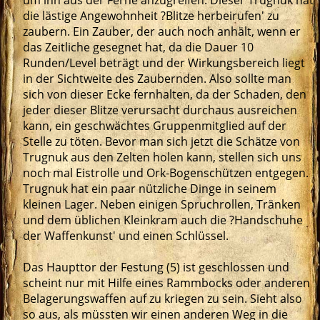
um ihn aus der Ferne anzugreifen. Dieser Trugnuk hat
die lästige Angewohnheit ?Blitze herbeirufen' zu
zaubern. Ein Zauber, der auch noch anhält, wenn er
das Zeitliche gesegnet hat, da die Dauer 10
Runden/Level beträgt und der Wirkungsbereich liegt
in der Sichtweite des Zaubernden. Also sollte man
sich von dieser Ecke fernhalten, da der Schaden, den
jeder dieser Blitze verursacht durchaus ausreichen
kann, ein geschwächtes Gruppenmitglied auf der
Stelle zu töten. Bevor man sich jetzt die Schätze von
Trugnuk aus den Zelten holen kann, stellen sich uns
noch mal Eistrolle und Ork-Bogenschützen entgegen.
Trugnuk hat ein paar nützliche Dinge in seinem
kleinen Lager. Neben einigen Spruchrollen, Tränken
und dem üblichen Kleinkram auch die ?Handschuhe
der Waffenkunst' und einen Schlüssel.
Das Haupttor der Festung (5) ist geschlossen und
scheint nur mit Hilfe eines Rammbocks oder anderen
Belagerungswaffen auf zu kriegen zu sein. Sieht also
so aus, als müssten wir einen anderen Weg in die