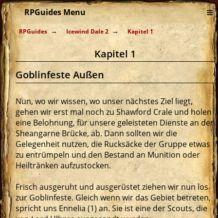
≡
RPGuides Menu
RPGuides
Icewind Dale 2
Kapitel 1
Kapitel 1
Goblinfeste Außen
Nun, wo wir wissen, wo unser nächstes Ziel liegt,
gehen wir erst mal noch zu Shawford Crale und holen
eine Belohnung, für unsere geleisteten Dienste an der
Sheangarne Brücke, ab. Dann sollten wir die
Gelegenheit nutzen, die Rucksäcke der Gruppe etwas
zu entrümpeln und den Bestand an Munition oder
Heiltränken aufzustocken.
Frisch ausgeruht und ausgerüstet ziehen wir nun los
zur Goblinfeste. Gleich wenn wir das Gebiet betreten,
spricht uns Ennelia (1) an. Sie ist eine der Scouts, die