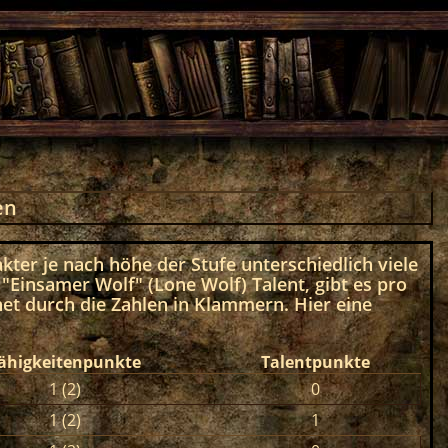
en
kter je nach höhe der Stufe unterschiedlich viele
"Einsamer Wolf" (Lone Wolf) Talent, gibt es pro
et durch die Zahlen in Klammern. Hier eine
ähigkeitenpunkte
Talentpunkte
1 (2)
0
1 (2)
1