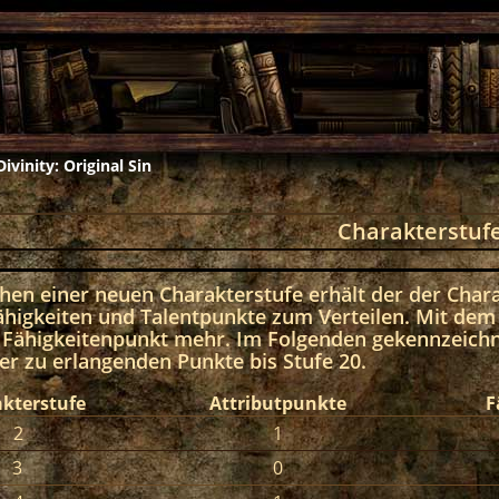
Divinity: Original Sin
Charakterstuf
hen einer neuen Charakterstufe erhält der der Chara
Fähigkeiten und Talentpunkte zum Verteilen. Mit dem 
 Fähigkeitenpunkt mehr. Im Folgenden gekennzeichn
er zu erlangenden Punkte bis Stufe 20.
kterstufe
Attributpunkte
F
2
1
3
0