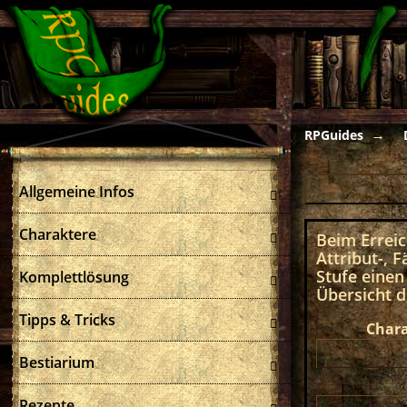
RPGuides
Allgemeine Infos
Charaktere
Beim Erreic
Attribut-, 
Stufe einen
Komplettlösung
Übersicht d
Tipps & Tricks
Chara
Bestiarium
Rezepte