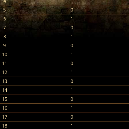
4
1
5
0
6
1
7
0
8
1
9
0
10
1
11
0
12
1
13
0
14
1
15
0
16
1
17
0
18
1